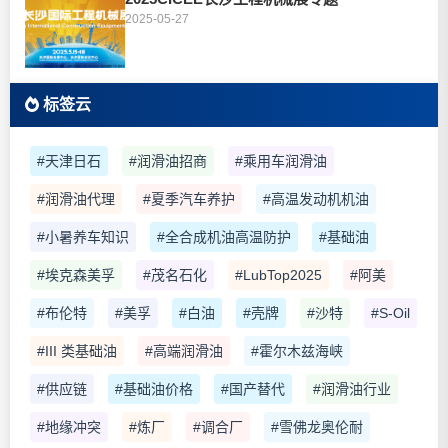
2025-05-27
标签云
#天津日石
#润滑油招商
#乘用车润滑油
#润滑油代理
#夏季汽车养护
#高温发动机机油
#小暑养车知识
#全合成机油高温防护
#基础油
#埃克森美孚
#茂名石化
#LubTop2025
#阿美
#布伦特
#美孚
#白油
#壳牌
#沙特
#S-Oil
#III 类基础油
#高端润滑油
#霍尔木兹海峡
#供应链
#基础油价格
#国产替代
#润滑油行业
#地缘冲突
#炼厂
#调合厂
#雪佛龙奥伦耐