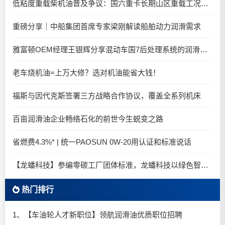
低粘度重载柴机油普及争议：国六重卡长期山区重载工况是否适合0W-20柴油机油？
重磅分享｜中船集团首席专家梁刚解读船舶动力润滑需求
雅富顿OEM经理王银辉分享混动车国7后处理系统的润滑油要求
老车烧机油=上万大修？选对机油能省大钱！
福斯与因代克斯签署三方战略合作协议，覆盖全系列机床
百亩润滑油企业畅络石化的前世今生蜕变之路
省燃费4.3%* | 统一PAOSUN 0W-20用认证和标准说话
【龙蟠科技】参编零碳工厂团体标准，龙蟠科技以绿色智造锚定零碳未来
热门排行
1、【车油轮人才新职位】领航润滑油优质职位招聘