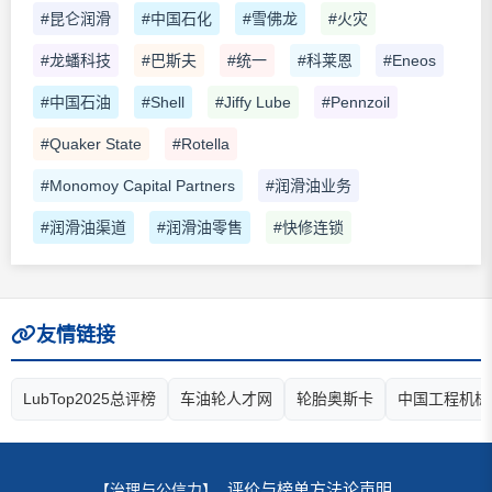
#昆仑润滑
#中国石化
#雪佛龙
#火灾
#龙蟠科技
#巴斯夫
#统一
#科莱恩
#Eneos
#中国石油
#Shell
#Jiffy Lube
#Pennzoil
#Quaker State
#Rotella
#Monomoy Capital Partners
#润滑油业务
#润滑油渠道
#润滑油零售
#快修连锁
友情链接
LubTop2025总评榜
车油轮人才网
轮胎奥斯卡
中国工程机械
评价与榜单方法论声明
【治理与公信力】