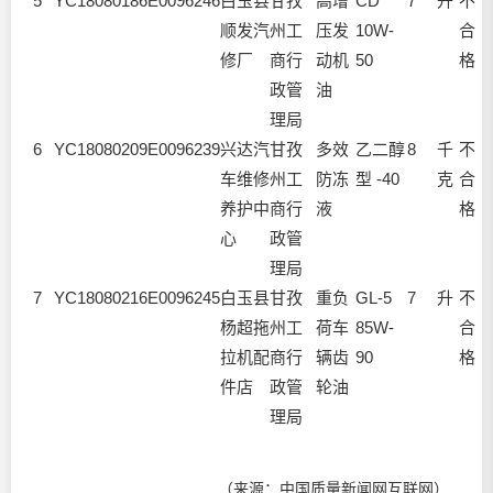
5
YC18080186
E0096246
白玉县
甘孜
高增
CD
7
升
不
顺发汽
州工
压发
10W-
合
修厂
商行
动机
50
格
7
政管
油
理局
6
YC18080209
E0096239
兴达汽
甘孜
多效
乙二醇
8
千
不
车维修
州工
防冻
型 -40
克
合
养护中
商行
液
格
p
心
政管
理局
7
YC18080216
E0096245
白玉县
甘孜
重负
GL-5
7
升
不
杨超拖
州工
荷车
85W-
合
(
拉机配
商行
辆齿
90
格
3
件店
政管
轮油
理局
1
（来源：中国质量新闻网互联网）