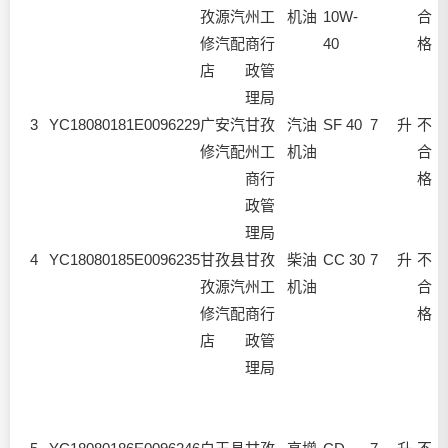
孜源汽
州工
机油
10W-
合
(
修汽配
商行
40
格
1
店
政管
理局
3
YC18080181
E0096229
广安汽
甘孜
汽油
SF 40
7
升
不
修汽配
州工
机油
合
(
商行
格
1
政管
理局
4
YC18080185
E0096235
甘孜县
甘孜
柴油
CC 30
7
升
不
孜源汽
州工
机油
合
修汽配
商行
格
4
店
政管
理局
1