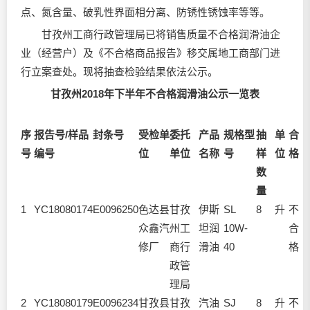
点、氮含量、破乳性界面相分离、防锈性锈蚀率等等。
甘孜州工商行政管理局已将销售质量不合格
润滑油
企
业（经营户）及《不合格商品报告》移交属地工商部门进
行立案查处。现将抽查检验结果依法公示。
甘孜州2018年下半年不合格
润滑油
公示一览表
序
报告号/样品
封条号
受检单
委托
产品
规格型
抽
单
合
号
编号
位
单位
名称
号
样
位
格
数
量
1
YC18080174
E0096250
色达县
甘孜
伊斯
SL
8
升
不
众鑫汽
州工
坦润
10W-
合
(
修厂
商行
滑油
40
格
1
政管
理局
2
YC18080179
E0096234
甘孜县
甘孜
汽油
SJ
8
升
不