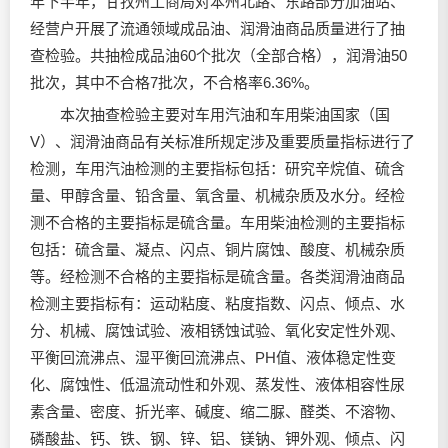
年下半年，甘孜州工商局对本州北路、东路部分加油站、
经营户开展了流通领域成品油、
润滑油
商品质量进行了抽
查检验。共抽检成品油60个批次（全部合格），
润滑油
50
批次，其中不合格7批次，不合格率6.36%。
本次抽查检验主要对车用汽油和车用柴油国家（国
V）、
润滑油
商品有关标准所规定涉及重要质量指标进行了
检测，车用汽油检测的主要指标包括：研究辛烷值、硫含
量、甲醇含量、铅含量、氧含量、机械杂质及水分。经检
测不合格的主要指标是硫含量。车用柴油检测的主要指标
包括：硫含量、凝点、闪点、铜片腐蚀、酸度、机械杂质
等。经检测不合格的主要指标是硫含量。各类
润滑油
商品
检测主要指标有：运动粘度、粘度指数、闪点、倾点、水
分、机械、腐蚀试验、液相锈蚀试验、氧化安定性外观、
平衡回流沸点、湿平衡回流沸点、PH值、液体稳定性变
化、腐蚀性、低温流动性和外观、蒸发性、液体相容性尿
素含量、密度、折光率、碱度、缩二脲、醛类、不溶物、
磷酸盐、钙、铁、钢、锌、铝、镁钠、钾外观、倾点、闪