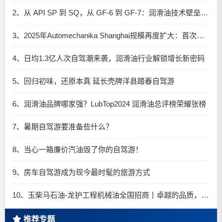
2、从 API SP 到 SQ，从 GF-6 到 GF-7：润滑油技术壁垒再升高，你准备好了吗？
3、2025年Automechanika Shanghai规模再度扩大：首次启用国家会展中心（上海）全部15个展馆
4、日均1.3亿人次自驾潮来袭，润滑油行业解锁增长新密码​
5、回归初味，还原本真 延长壳牌洋县踏春自驾游
6、润滑油品牌哪家强？LubTop2024 润滑油总评榜荣耀张榜
7、暑期自驾游要准备些什么？
8、当心一箱廉价汽油毁了你的自驾游！
9、房车自驾游成为现今最时髦的旅游方式
10、玉柴马石油-龙护工程机械油全国招商丨卓越的品质，专业的品牌！
推荐专题