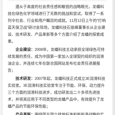
遵从于高度的社会责任感和敏锐的战略眼光，龙蟠科
技在绿色化学领域进行了无数的挑战和尝试，取得了一系
列令社会、行业和用户瞩目的成就。11月12日上午的“打响
蓝天保卫战”研讨会现场，龙蟠科技石俊峰董事长从企业建
设、技术研发、产品革新等多个方面介绍了龙蟠的探索成
果。
企业建设：
2008年，龙蟠科技主动承担全球绿色可持
续发展的责任，成为中国第一家加入全球契约组织的
润滑
油
企业，并连续七年在联合国网站发布社会责任进展报
告；
技术研发：
2007年起，龙蟠科技正式成立3E润滑科技
实验室。3E润滑科技实验室专注于节能、环保、动力提升
三个方面的润滑科技进步，成功研发出二十多项先进技
术，并将其应用于不同类型的龙蟠产品中，有效提升了龙
蟠产品的节能环保性能；
产品革新：
围绕国五国六排放标准和新能源战略的实