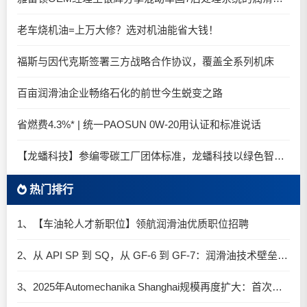
老车烧机油=上万大修？选对机油能省大钱！
福斯与因代克斯签署三方战略合作协议，覆盖全系列机床
百亩润滑油企业畅络石化的前世今生蜕变之路
省燃费4.3%* | 统一PAOSUN 0W-20用认证和标准说话
【龙蟠科技】参编零碳工厂团体标准，龙蟠科技以绿色智造锚定零碳未来
热门排行
1、【车油轮人才新职位】领航润滑油优质职位招聘
2、从 API SP 到 SQ，从 GF-6 到 GF-7：润滑油技术壁垒再升高，你准备好了吗？
3、2025年Automechanika Shanghai规模再度扩大：首次启用国家会展中心（上海）全部15个展馆