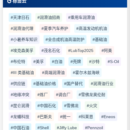
标签云
#天津日石
#润滑油招商
#乘用车润滑油
#润滑油代理
#夏季汽车养护
#高温发动机机油
#小暑养车知识
#全合成机油高温防护
#基础油
#埃克森美孚
#茂名石化
#LubTop2025
#阿美
#布伦特
#美孚
#白油
#壳牌
#沙特
#S-Oil
#III 类基础油
#高端润滑油
#霍尔木兹海峡
#供应链
#基础油价格
#国产替代
#润滑油行业
#地缘冲突
#炼厂
#调合厂
#雪佛龙奥伦耐
#昆仑润滑
#中国石化
#雪佛龙
#火灾
#龙蟠科技
#巴斯夫
#统一
#科莱恩
#Eneos
#中国石油
#Shell
#Jiffy Lube
#Pennzoil