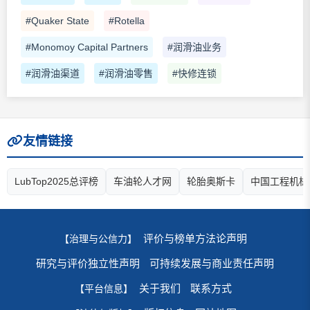
#Quaker State
#Rotella
#Monomoy Capital Partners
#润滑油业务
#润滑油渠道
#润滑油零售
#快修连锁
友情链接
LubTop2025总评榜
车油轮人才网
轮胎奥斯卡
中国工程机械
评价与榜单方法论声明
【治理与公信力】
研究与评价独立性声明
可持续发展与商业责任声明
关于我们
联系方式
【平台信息】