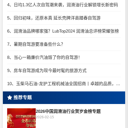
4、日均1.3亿人次自驾潮来袭，润滑油行业解锁增长新密码​
5、回归初味，还原本真 延长壳牌洋县踏春自驾游
6、润滑油品牌哪家强？LubTop2024 润滑油总评榜荣耀张榜
7、暑期自驾游要准备些什么？
8、当心一箱廉价汽油毁了你的自驾游！
9、房车自驾游成为现今最时髦的旅游方式
10、玉柴马石油-龙护工程机械油全国招商丨卓越的品质，专业的品牌！
推荐专题
2026中国润滑油行业贺岁金榜专题
2026-02-15