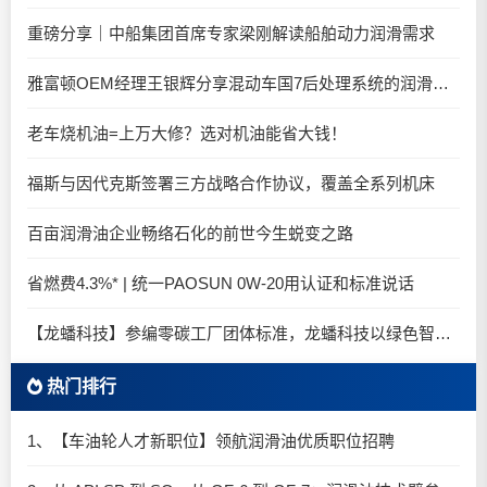
重磅分享｜中船集团首席专家梁刚解读船舶动力润滑需求
雅富顿OEM经理王银辉分享混动车国7后处理系统的润滑油要求
老车烧机油=上万大修？选对机油能省大钱！
福斯与因代克斯签署三方战略合作协议，覆盖全系列机床
百亩润滑油企业畅络石化的前世今生蜕变之路
省燃费4.3%* | 统一PAOSUN 0W-20用认证和标准说话
【龙蟠科技】参编零碳工厂团体标准，龙蟠科技以绿色智造锚定零碳未来
热门排行
1、【车油轮人才新职位】领航润滑油优质职位招聘