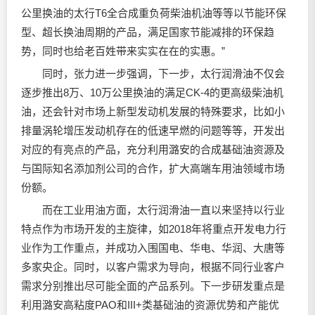
公里换油的太行T6全合成重负荷柴油机油等等以节能环保
型、超长换油周期的产品，满足国家节能减排的环保趋
势，同时也给老百姓带来实实在在的实惠。”
同时，张力进一步强调，下一步，太行润滑油不仅会
逐步推出8万、10万公里换油的满足CK-4的更高级柴油机
油，还会针对市场上新型发动机发展的特殊要求，比如小
排量涡轮增压发动机存在的低速早燃的问题等等，开发出
对应的有亮点的产品，充分利用潞安的合成基础油资源及
与国际知名添加剂公司的合作，扩大高端车用油领域市场
份额。
而在工业用油方面，太行润滑油一直以来坚持以行业
特点作为市场开发的主旋律，如2018年将重点开发电力行
业作为工作重点，并成功入围国电、华电、华润、大唐等
多家央企。同时，以客户需求为导向，根据不同行业客户
需求分别推出尽可能全面的产品系列。下一步研发重点是
利用潞安高粘度PAO和III+类基础油的资源优势和产能优