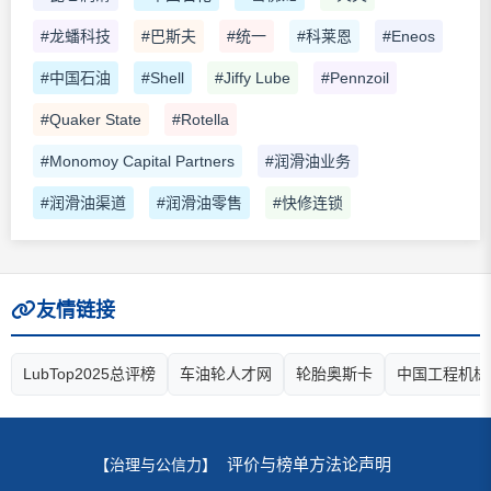
#龙蟠科技
#巴斯夫
#统一
#科莱恩
#Eneos
#中国石油
#Shell
#Jiffy Lube
#Pennzoil
#Quaker State
#Rotella
#Monomoy Capital Partners
#润滑油业务
#润滑油渠道
#润滑油零售
#快修连锁
友情链接
LubTop2025总评榜
车油轮人才网
轮胎奥斯卡
中国工程机械
评价与榜单方法论声明
【治理与公信力】