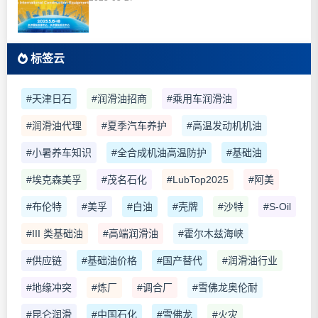
标签云
#天津日石
#润滑油招商
#乘用车润滑油
#润滑油代理
#夏季汽车养护
#高温发动机机油
#小暑养车知识
#全合成机油高温防护
#基础油
#埃克森美孚
#茂名石化
#LubTop2025
#阿美
#布伦特
#美孚
#白油
#壳牌
#沙特
#S-Oil
#III 类基础油
#高端润滑油
#霍尔木兹海峡
#供应链
#基础油价格
#国产替代
#润滑油行业
#地缘冲突
#炼厂
#调合厂
#雪佛龙奥伦耐
#昆仑润滑
#中国石化
#雪佛龙
#火灾