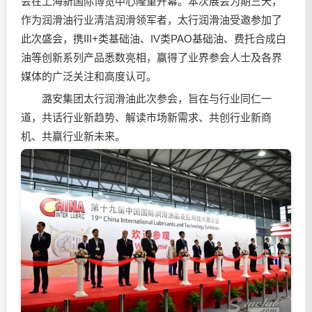
会在上海新国际博览中心隆重开幕。本次展会为期三天，
作为
润滑油
行业清洁润滑领军者，太行
润滑油
受邀参加了
此次盛会，携III+类基础油、IV类PAO基础油、费托合成白
油等创新系列产品悉数亮相，赢得了业界参会人士及各界
媒体的广泛关注和高度认可。
潞安集团太行
润滑油
此次参会，旨在与行业同仁一
道，共话行业新趋势、解读市场新需求、共创行业新商
机、共赢行业新未来。