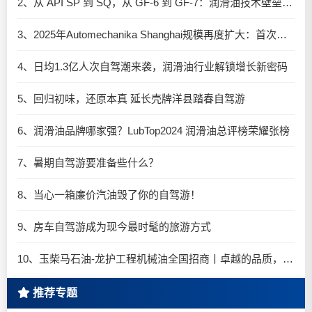
2、从 API SP 到 SQ，从 GF-6 到 GF-7：润滑油技术壁垒再升高，你准备好了吗？
3、2025年Automechanika Shanghai规模再度扩大：首次启用国家会展中心（上海）全部15个展馆
4、日均1.3亿人次自驾潮来袭，润滑油行业解锁增长新密码​
5、回归初味，还原本真 延长壳牌洋县踏春自驾游
6、润滑油品牌哪家强？LubTop2024 润滑油总评榜荣耀张榜
7、暑期自驾游要准备些什么？
8、当心一箱廉价汽油毁了你的自驾游！
9、房车自驾游成为现今最时髦的旅游方式
10、玉柴马石油-龙护工程机械油全国招商丨卓越的品质，专业的品牌！
推荐专题