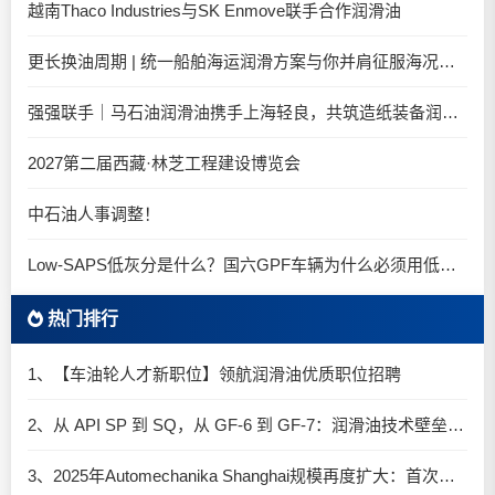
越南Thaco Industries与SK Enmove联手合作润滑油
更长换油周期 | 统一船舶海运润滑方案与你并肩征服海况运维考验
强强联手｜马石油润滑油携手上海轻良，共筑造纸装备润滑新生态
2027第二届西藏·林芝工程建设博览会
中石油人事调整！
Low-SAPS低灰分是什么？国六GPF车辆为什么必须用低灰油
热门排行
1、【车油轮人才新职位】领航润滑油优质职位招聘
2、从 API SP 到 SQ，从 GF-6 到 GF-7：润滑油技术壁垒再升高，你准备好了吗？
3、2025年Automechanika Shanghai规模再度扩大：首次启用国家会展中心（上海）全部15个展馆