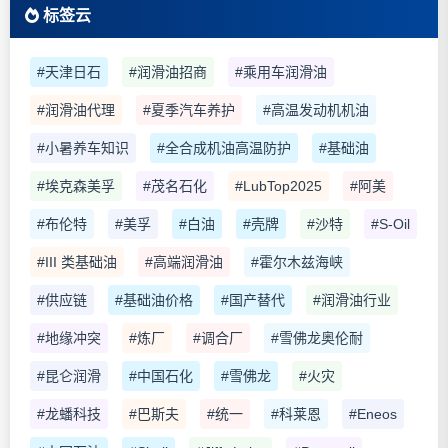
标签云
#天津日石
#润滑油招商
#乘用车润滑油
#润滑油代理
#夏季汽车养护
#高温发动机机油
#小暑养车知识
#全合成机油高温防护
#基础油
#埃克森美孚
#茂名石化
#LubTop2025
#阿美
#布伦特
#美孚
#白油
#壳牌
#沙特
#S-Oil
#III 类基础油
#高端润滑油
#霍尔木兹海峡
#供应链
#基础油价格
#国产替代
#润滑油行业
#地缘冲突
#炼厂
#调合厂
#雪佛龙奥伦耐
#昆仑润滑
#中国石化
#雪佛龙
#火灾
#龙蟠科技
#巴斯夫
#统一
#科莱恩
#Eneos