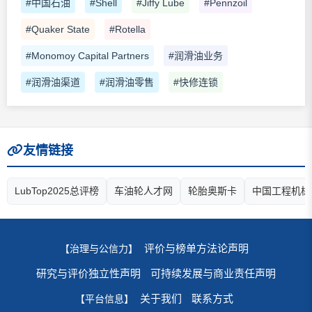
#中国石油
#Shell
#Jiffy Lube
#Pennzoil
#Quaker State
#Rotella
#Monomoy Capital Partners
#润滑油业务
#润滑油渠道
#润滑油零售
#快修连锁
友情链接
LubTop2025总评榜
车油轮人才网
轮胎奥斯卡
中国工程机械
评价与榜单方法论声明
【治理与公信力】
研究与评价独立性声明
可持续发展与商业责任声明
关于我们
联系方式
【平台信息】