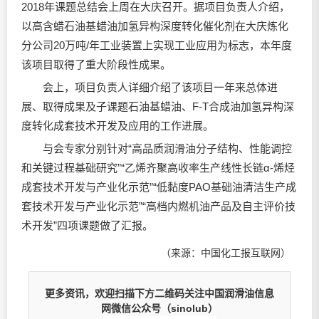
2018年课题总结会上周在大庆召开。据项目负责人介绍，
以高含蜡石油基蜡油加氢异构深度转化催化剂在大庆炼化
分公司20万吨/年工业装置上实现工业应用为标志，本年度
该项目取得了重大阶段性成果。
会上，项目负责人详细介绍了该项目一年来总体进
展、取得成果及子课题石油基蜡油、F-T合成油加氢异构深
度转化成套技术开发及应用的工作进展。
与会专家分别针对“高品质
润滑油
分子结构、性能调控
和关键过程基础研究”“乙烯齐聚高收率生产线性长链α-烯烃
成套技术开发与产业化示范”“低黏度PAO基础油清洁生产成
套技术开发与产业化示范”“高档内燃机油产品及自主评价技
术开发”四项课题做了汇报。
（来源：中国化工报互联网）
更多资讯，欢迎扫描下方二维码关注中国润滑油信息
网微信公众号（sinolub）