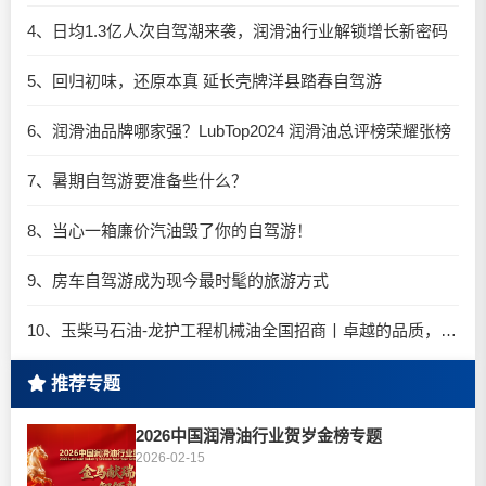
4、日均1.3亿人次自驾潮来袭，润滑油行业解锁增长新密码​
5、回归初味，还原本真 延长壳牌洋县踏春自驾游
6、润滑油品牌哪家强？LubTop2024 润滑油总评榜荣耀张榜
7、暑期自驾游要准备些什么？
8、当心一箱廉价汽油毁了你的自驾游！
9、房车自驾游成为现今最时髦的旅游方式
10、玉柴马石油-龙护工程机械油全国招商丨卓越的品质，专业的品牌！
推荐专题
2026中国润滑油行业贺岁金榜专题
2026-02-15