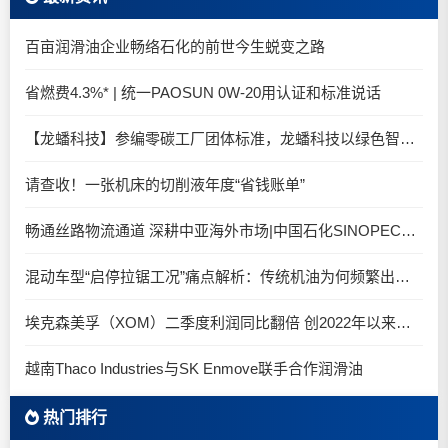
百亩润滑油企业畅络石化的前世今生蜕变之路
省燃费4.3%* | 统一PAOSUN 0W-20用认证和标准说话
【龙蟠科技】参编零碳工厂团体标准，龙蟠科技以绿色智造锚定零碳未来
请查收！一张机床的切削液年度“省钱账单”
畅通丝路物流通道 深耕中亚海外市场|中国石化SINOPEC润滑油北京-阿拉木图图定班列顺利抵达
混动车型“启停拉锯工况”痛点解析：传统机油为何频繁出现油泥堆积？
埃克森美孚（XOM）二季度利润同比翻倍 创2022年以来新高
越南Thaco Industries与SK Enmove联手合作润滑油
热门排行