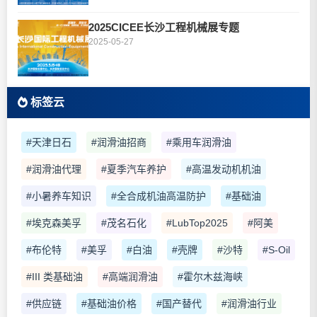
2025CICEE长沙工程机械展专题
2025-05-27
标签云
#天津日石
#润滑油招商
#乘用车润滑油
#润滑油代理
#夏季汽车养护
#高温发动机机油
#小暑养车知识
#全合成机油高温防护
#基础油
#埃克森美孚
#茂名石化
#LubTop2025
#阿美
#布伦特
#美孚
#白油
#壳牌
#沙特
#S-Oil
#III 类基础油
#高端润滑油
#霍尔木兹海峡
#供应链
#基础油价格
#国产替代
#润滑油行业