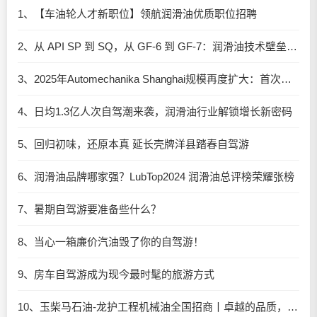
1、【车油轮人才新职位】领航润滑油优质职位招聘
2、从 API SP 到 SQ，从 GF-6 到 GF-7：润滑油技术壁垒再升高，你准备好了吗？
3、2025年Automechanika Shanghai规模再度扩大：首次启用国家会展中心（上海）全部15个展馆
4、日均1.3亿人次自驾潮来袭，润滑油行业解锁增长新密码​
5、回归初味，还原本真 延长壳牌洋县踏春自驾游
6、润滑油品牌哪家强？LubTop2024 润滑油总评榜荣耀张榜
7、暑期自驾游要准备些什么？
8、当心一箱廉价汽油毁了你的自驾游！
9、房车自驾游成为现今最时髦的旅游方式
10、玉柴马石油-龙护工程机械油全国招商丨卓越的品质，专业的品牌！