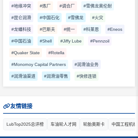
#地缘冲突
#炼厂
#调合厂
#雪佛龙奥伦耐
#昆仑润滑
#中国石化
#雪佛龙
#火灾
#龙蟠科技
#巴斯夫
#统一
#科莱恩
#Eneos
#中国石油
#Shell
#Jiffy Lube
#Pennzoil
#Quaker State
#Rotella
#Monomoy Capital Partners
#润滑油业务
#润滑油渠道
#润滑油零售
#快修连锁
友情链接
LubTop2025总评榜
车油轮人才网
轮胎奥斯卡
中国工程机械