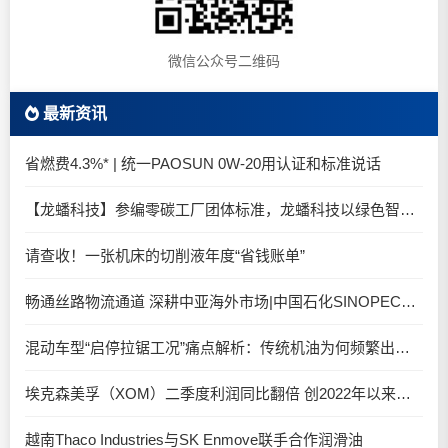
微信公众号二维码
最新资讯
省燃费4.3%* | 统一PAOSUN 0W-20用认证和标准说话
【龙蟠科技】参编零碳工厂团体标准，龙蟠科技以绿色智造锚定零碳未来
请查收！一张机床的切削液年度“省钱账单”
畅通丝路物流通道 深耕中亚海外市场|中国石化SINOPEC润滑油北京-阿拉木图图定班列顺利抵达
混动车型“启停拉锯工况”痛点解析：传统机油为何频繁出现油泥堆积？
埃克森美孚（XOM）二季度利润同比翻倍 创2022年以来新高
越南Thaco Industries与SK Enmove联手合作润滑油