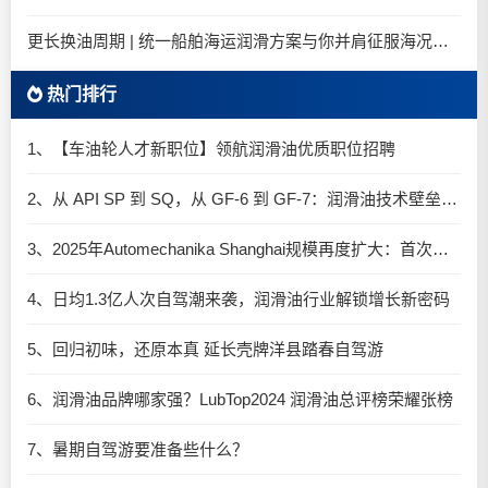
更长换油周期 | 统一船舶海运润滑方案与你并肩征服海况运维考验
热门排行
1、【车油轮人才新职位】领航润滑油优质职位招聘
2、从 API SP 到 SQ，从 GF-6 到 GF-7：润滑油技术壁垒再升高，你准备好了吗？
3、2025年Automechanika Shanghai规模再度扩大：首次启用国家会展中心（上海）全部15个展馆
4、日均1.3亿人次自驾潮来袭，润滑油行业解锁增长新密码​
5、回归初味，还原本真 延长壳牌洋县踏春自驾游
6、润滑油品牌哪家强？LubTop2024 润滑油总评榜荣耀张榜
7、暑期自驾游要准备些什么？