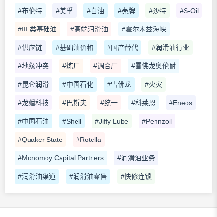
#布伦特
#美孚
#白油
#壳牌
#沙特
#S-Oil
#III 类基础油
#高端润滑油
#霍尔木兹海峡
#供应链
#基础油价格
#国产替代
#润滑油行业
#地缘冲突
#炼厂
#调合厂
#雪佛龙奥伦耐
#昆仑润滑
#中国石化
#雪佛龙
#火灾
#龙蟠科技
#巴斯夫
#统一
#科莱恩
#Eneos
#中国石油
#Shell
#Jiffy Lube
#Pennzoil
#Quaker State
#Rotella
#Monomoy Capital Partners
#润滑油业务
#润滑油渠道
#润滑油零售
#快修连锁