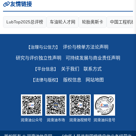
友情链接
LubTop2025总评榜
车油轮人才网
轮胎奥斯卡
中国工程机械
评价与榜单方法论声明
【治理与公信力】
研究与评价独立性声明
可持续发展与商业责任声明
关于我们
联系方式
【平台信息】
版权信息
网站地图
【法律与版权】
润滑油公众号
润滑油市场
润滑油视频号
润滑油抖音号