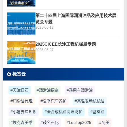
第二十四届上海国际润滑油品及应用技术展
览会专题
2025-06-12
2025CICEE长沙工程机械展专题
2025-05-27
标签云
#天津日石
#润滑油招商
#乘用车润滑油
#润滑油代理
#夏季汽车养护
#高温发动机机油
#小暑养车知识
#全合成机油高温防护
#基础油
#埃克森美孚
#茂名石化
#LubTop2025
#阿美