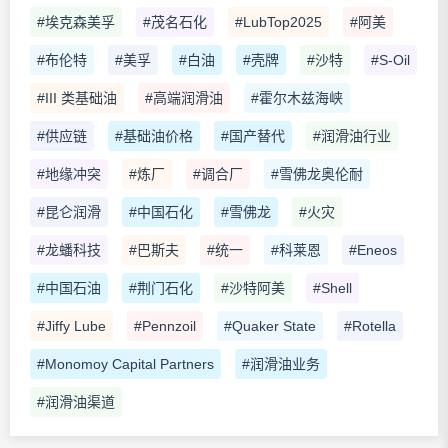
#埃克森美孚
#茂名石化
#LubTop2025
#阿美
#布伦特
#美孚
#白油
#壳牌
#沙特
#S-Oil
#III 类基础油
#高端润滑油
#霍尔木兹海峡
#供应链
#基础油价格
#国产替代
#润滑油行业
#地缘冲突
#炼厂
#调合厂
#雪佛龙奥伦耐
#昆仑润滑
#中国石化
#雪佛龙
#火灾
#龙蟠科技
#巴斯夫
#统一
#科莱恩
#Eneos
#中国石油
#荆门石化
#沙特阿美
#Shell
#Jiffy Lube
#Pennzoil
#Quaker State
#Rotella
#Monomoy Capital Partners
#润滑油业务
#润滑油渠道