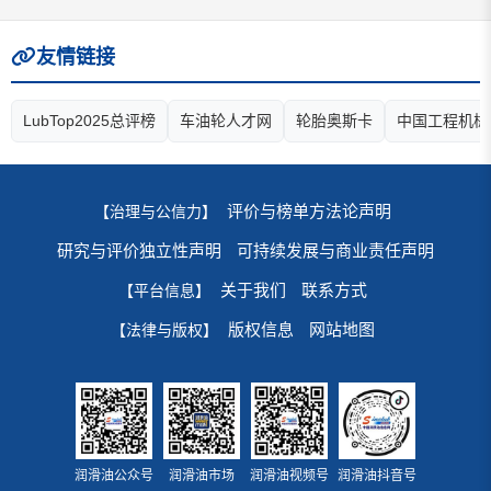
友情链接
LubTop2025总评榜
车油轮人才网
轮胎奥斯卡
中国工程机械
评价与榜单方法论声明
【治理与公信力】
研究与评价独立性声明
可持续发展与商业责任声明
关于我们
联系方式
【平台信息】
版权信息
网站地图
【法律与版权】
润滑油公众号
润滑油市场
润滑油视频号
润滑油抖音号