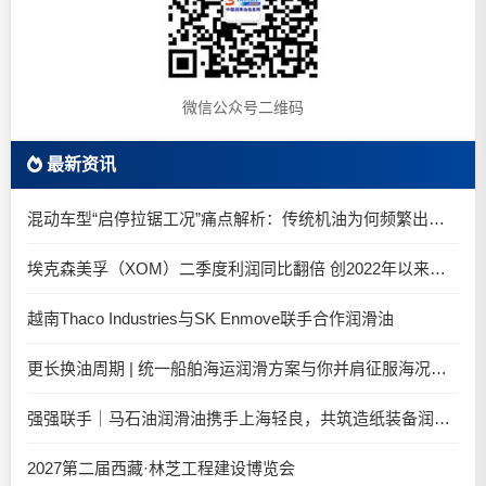
微信公众号二维码
最新资讯
混动车型“启停拉锯工况”痛点解析：传统机油为何频繁出现油泥堆积？
埃克森美孚（XOM）二季度利润同比翻倍 创2022年以来新高
越南Thaco Industries与SK Enmove联手合作润滑油
更长换油周期 | 统一船舶海运润滑方案与你并肩征服海况运维考验
强强联手｜马石油润滑油携手上海轻良，共筑造纸装备润滑新生态
2027第二届西藏·林芝工程建设博览会