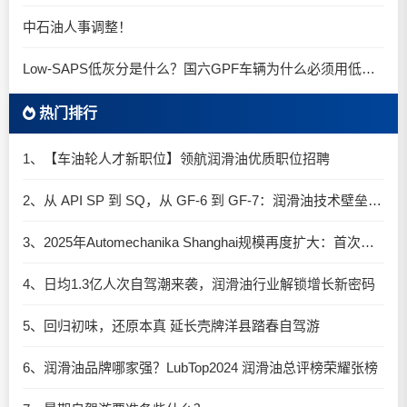
中石油人事调整！
Low-SAPS低灰分是什么？国六GPF车辆为什么必须用低灰油
热门排行
1、【车油轮人才新职位】领航润滑油优质职位招聘
2、从 API SP 到 SQ，从 GF-6 到 GF-7：润滑油技术壁垒再升高，你准备好了吗？
3、2025年Automechanika Shanghai规模再度扩大：首次启用国家会展中心（上海）全部15个展馆
4、日均1.3亿人次自驾潮来袭，润滑油行业解锁增长新密码​
5、回归初味，还原本真 延长壳牌洋县踏春自驾游
6、润滑油品牌哪家强？LubTop2024 润滑油总评榜荣耀张榜