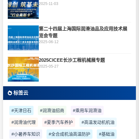
2025-11-03
第二十四届上海国际润滑油品及应用技术展
览会专题
2025-06-12
2025CICEE长沙工程机械展专题
2025-05-27
标签云
#天津日石
#润滑油招商
#乘用车润滑油
#润滑油代理
#夏季汽车养护
#高温发动机机油
#小暑养车知识
#全合成机油高温防护
#基础油