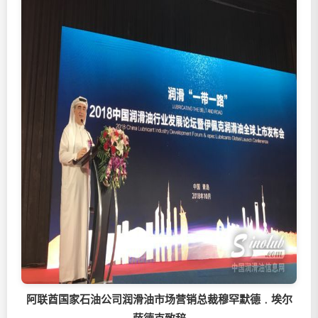
阿联酋国家石油公司润滑油市场营销总裁穆罕默德﹒埃尔