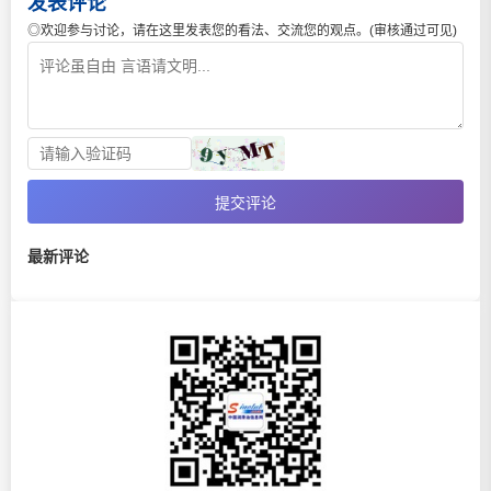
发表评论
◎欢迎参与讨论，请在这里发表您的看法、交流您的观点。(审核通过可见)
提交评论
最新评论