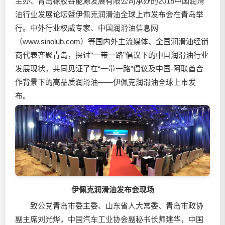
主办、青岛橡胶谷能源发展有限公司承办的2018中国
润滑
油
行业发展论坛暨伊佩克
润滑油
全球上市发布会在青岛举
行。中外行业权威专家、中国
润滑油
信息网
（
www.sinolub.com
）等国内外主流媒体、全国
润滑油
经销
商代表齐聚青岛，探讨“一带一路”倡议下的中国
润滑油
行业
发展现状，共同见证了在“一带一路”倡议及中国-阿联酋合
作背景下的高品质
润滑油
——伊佩克润滑油全球上市发
布。
伊佩克润滑油发布会现场
致公党青岛市委主委、山东省人大常委、青岛市政协
副主席刘光烨，中国汽车工业协会副秘书长师建华，中国