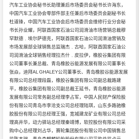
汽车工业协会秘书长助理兼后市场委员会秘书长许海东，
中国汽车工业协会零部件部主任兼后市场委员会副秘书长
杜道锋，中国汽车工业协会后市场委员会维修行业分会秘
书长孙业耀，阿联酋国家石油公司润滑油市场营销总裁穆
罕默德﹒埃尔萨德克，阿联酋国家石油公司润滑油营销及
市场发展部全球销售总监瑞杰﹒古哈，阿联酋国家石油公
司润滑油全球销售经理拉杰什﹒皮拉伊，橡胶谷集团有限
公司董事长兼总裁、青岛橡胶谷能源发展有限公司董事长
张焱，迪拜AL GHALEY公司董事长、青岛橡胶谷能源发展
有限公司总经理段磊，橡胶谷集团有限公司副总裁路建
平，橡胶谷集团有限公司副总裁王延书，青岛橡胶谷能源
发展有限公司常务副总经理李占军，中国人民财产保险股
份有限公司青岛市李沧支公司总经理陆琪，山东多路驰橡
胶股份有限公司总经理王强，宽城建龙矿业有限公司总经
理高井华，动力驿站总经理秦靖博，软控股份有限公司采
购中心总经理刘占华，赛轮集团股份有限公司中国销售总
监陈杰瑞，青岛森麒麟轮胎股份有限公司采购总监卢元