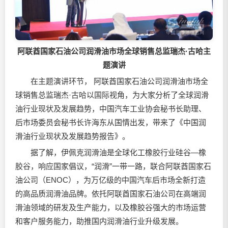
阿联酋国家石油公司润滑油市场全球销售总监瑞杰·古哈主
题演讲
在主题演讲环节， 阿联酋国家石油公司润滑油市场全
球销售总监瑞杰·古哈以国际视角，为大家分析了全球润滑
油行业现状及发展趋势，中国汽车工业协会秘书长助理、
后市场委员会秘书长许海东从国情出发，带来了《中国润
滑油行业现状及发展趋势报告》。
据了解，伊佩克润滑油是全球化工橡胶行业硅谷—橡
胶谷，响应国家倡议，“润滑”一带一路，联合阿联酋国家石
油公司（ENOC），为万亿级的中国汽车后市场全新打造
的高品质润滑油品牌。依托阿联酋国家石油公司在高端润
滑油领域的研发及生产能力，以及橡胶谷强大的市场运营
和客户服务能力，助推国内润滑油行业升级发展。