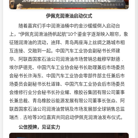
伊佩克润滑油启动仪式
随着嘉宾们手中润滑油桶中的金沙缓缓倒入启动台
上，“伊佩克润滑油扬帆起航”10个鎏金字逐渐映入眼帘，象
征随润滑油的流动，迪拜、青岛两座海上丝绸之路城市相
互连接、交融到一起。中国汽车工业协会副秘书长师建
华、阿联酋国家石油公司润滑油市场营销总裁穆罕默德﹒
埃尔萨德克、中国汽车工业协会秘书长助理兼后市场委员
会秘书长许海东、中国汽车工业协会零部件部主任兼后市
场委员会副秘书长杜道锋、中国汽车工业协会后市场委员
会维修行业分会秘书长孙业耀、橡胶谷集团有限公司董事
长兼总裁、青岛橡胶谷能源发展有限公司董事长张焱、阿
联酋国家石油公司润滑油营销及市场发展部全球销售总监
瑞杰﹒古哈等10位嘉宾共同启动伊佩克润滑油发布仪式。
公信授牌，见证实力