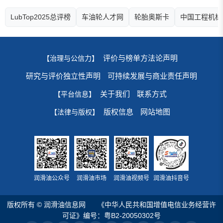
LubTop2025总评榜
车油轮人才网
轮胎奥斯卡
中国工程机械
评价与榜单方法论声明
【治理与公信力】
研究与评价独立性声明
可持续发展与商业责任声明
关于我们
联系方式
【平台信息】
版权信息
网站地图
【法律与版权】
润滑油公众号
润滑油市场
润滑油视频号
润滑油抖音号
版权所有 © 润滑油信息网
《中华人民共和国增值电信业务经营许
可证》编号：粤B2-20050302号