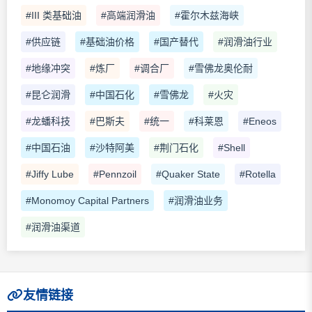
#III 类基础油
#高端润滑油
#霍尔木兹海峡
#供应链
#基础油价格
#国产替代
#润滑油行业
#地缘冲突
#炼厂
#调合厂
#雪佛龙奥伦耐
#昆仑润滑
#中国石化
#雪佛龙
#火灾
#龙蟠科技
#巴斯夫
#统一
#科莱恩
#Eneos
#中国石油
#沙特阿美
#荆门石化
#Shell
#Jiffy Lube
#Pennzoil
#Quaker State
#Rotella
#Monomoy Capital Partners
#润滑油业务
#润滑油渠道
友情链接