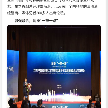
龙，车之谷副总经理雷海燕，以及来自全国各地的润滑油
经销商、媒体记者200多人出席论坛。
强强联合，润滑“一带一路”