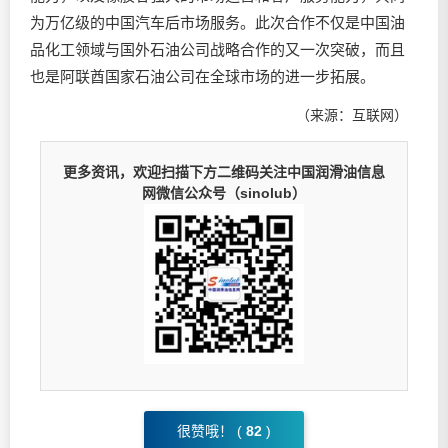
为万亿级的中国汽车后市场服务。此次合作不仅是中国油
品化工领域与国外石油公司战略合作的又一次突破，而且
也是阿联酋国家石油公司在全球市场的进一步拓展。
（来源：互联网）
更多资讯，欢迎扫描下方二维码关注中国润滑油信息
网微信公众号（sinolub）
很赞哦！ (
82
)