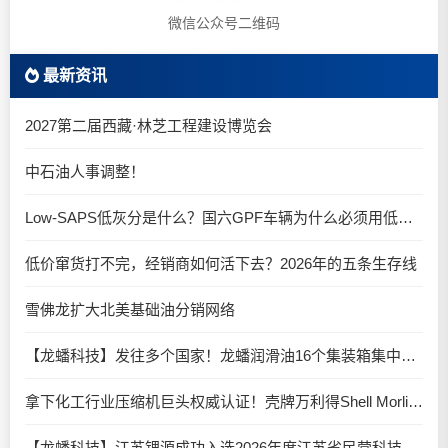
微信公众号二维码
最新资讯
2027第二届西藏·林芝工程建设博览会
中石油人事调整！
Low-SAPS低灰分是什么？国六GPF车辆为什么必须用低灰油
低价窜货打不完，经销商如何活下去？2026年的五条生存线
雪佛龙扩大北美基础油分销网络
【龙蟠科技】发往多个国家！龙蟠润滑油16个集装箱集中启程
拿下化工行业压缩机巨头权威认证！壳牌万利得Shell Morlina S2 B 再下一城！
【龙蟠科技】江苏锂源成功入选2026年度江苏省民营科技企业