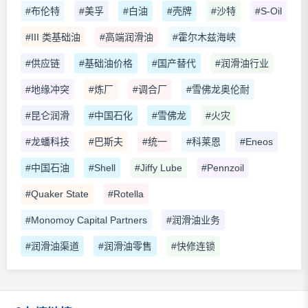
#布伦特
#美孚
#白油
#壳牌
#沙特
#S-Oil
#III 类基础油
#高端润滑油
#霍尔木兹海峡
#供应链
#基础油价格
#国产替代
#润滑油行业
#地缘冲突
#炼厂
#调合厂
#雪佛龙奥伦耐
#昆仑润滑
#中国石化
#雪佛龙
#火灾
#龙蟠科技
#巴斯夫
#统一
#科莱恩
#Eneos
#中国石油
#Shell
#Jiffy Lube
#Pennzoil
#Quaker State
#Rotella
#Monomoy Capital Partners
#润滑油业务
#润滑油渠道
#润滑油零售
#快修连锁