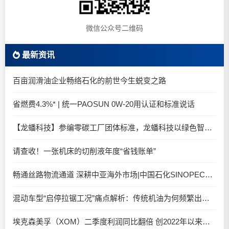
微信公众号二维码
最新资讯
百亩润滑油企业畅络石化的前世今生蜕变之路
省燃费4.3%* | 统一PAOSUN 0W-20用认证和标准说话
【龙蟠科技】参编零碳工厂团体标准，龙蟠科技以绿色智造锚定零碳未来
请查收！一张机床的切削液年度“省钱账单”
畅通丝路物流通道 深耕中亚海外市场|中国石化SINOPEC润滑油北京-阿拉木图图定班列顺利抵达
混动车型“启停拉锯工况”痛点解析：传统机油为何频繁出现油泥堆积？
埃克森美孚（XOM）二季度利润同比翻倍 创2022年以来新高