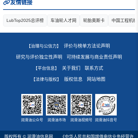
友情链接
LubTop2025总评榜
车油轮人才网
轮胎奥斯卡
中国工程机械
评价与榜单方法论声明
【治理与公信力】
研究与评价独立性声明
可持续发展与商业责任声明
关于我们
联系方式
【平台信息】
版权信息
网站地图
【法律与版权】
润滑油公众号
润滑油市场
润滑油视频号
润滑油抖音号
版权所有 © 润滑油信息网
《中华人民共和国增值电信业务经营许