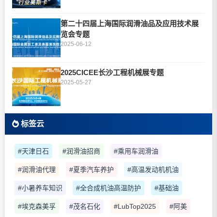
第二十四届上海国际润滑油品及应用技术展
览会专题
2025-06-12
2025CICEE长沙工程机械展专题
2025-05-27
标签云
#天津日石
#润滑油招商
#乘用车润滑油
#润滑油代理
#夏季汽车养护
#高温发动机机油
#小暑养车知识
#全合成机油高温防护
#基础油
#埃克森美孚
#茂名石化
#LubTop2025
#阿美