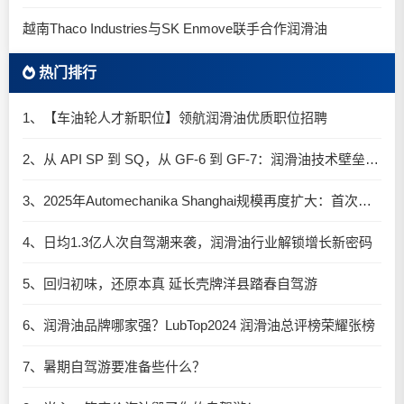
越南Thaco Industries与SK Enmove联手合作润滑油
热门排行
1、【车油轮人才新职位】领航润滑油优质职位招聘
2、从 API SP 到 SQ，从 GF-6 到 GF-7：润滑油技术壁垒再升高，你准备好了吗？
3、2025年Automechanika Shanghai规模再度扩大：首次启用国家会展中心（上海）全部15个展馆
4、日均1.3亿人次自驾潮来袭，润滑油行业解锁增长新密码​
5、回归初味，还原本真 延长壳牌洋县踏春自驾游
6、润滑油品牌哪家强？LubTop2024 润滑油总评榜荣耀张榜
7、暑期自驾游要准备些什么？