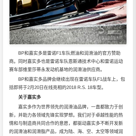
BP和嘉实多是雷诺F1车队燃油和
润滑油
的官方赞助
商。同时嘉实多也是雷诺车队恩斯通技术中心和雷诺运动
赛车部维里莎蒂永发动机基地的
润滑油
供应商。
BP和嘉实多品牌会继续出现在雷诺车队F1战车上，包
括即将于2月20日在线亮相的2018 R.S. 18车型。
关于嘉实多
嘉实多作为世界领先的
润滑油
品牌，一直都致力于创
新，并助力各领域先锋实现梦想。我们对于卓越性能的热
情和与制造商共同合作的意愿，都驱动嘉实多不断开发新
的
润滑油
和润滑脂产品，成为陆、海、空、太空等领域润