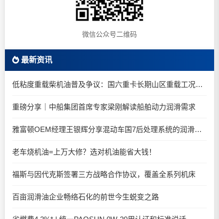
微信公众号二维码
最新资讯
低粘度重载柴机油普及争议：国六重卡长期山区重载工况是否适合0W-20柴油机油？
重磅分享｜中船集团首席专家梁刚解读船舶动力润滑需求
雅富顿OEM经理王银辉分享混动车国7后处理系统的润滑油要求
老车烧机油=上万大修？选对机油能省大钱！
福斯与因代克斯签署三方战略合作协议，覆盖全系列机床
百亩润滑油企业畅络石化的前世今生蜕变之路