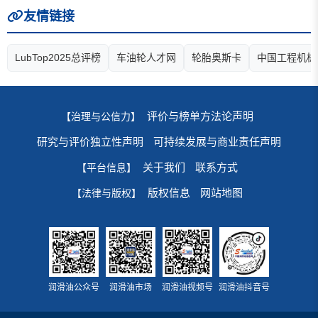
友情链接
LubTop2025总评榜
车油轮人才网
轮胎奥斯卡
中国工程机械
评价与榜单方法论声明
【治理与公信力】
研究与评价独立性声明
可持续发展与商业责任声明
关于我们
联系方式
【平台信息】
版权信息
网站地图
【法律与版权】
润滑油公众号
润滑油市场
润滑油视频号
润滑油抖音号