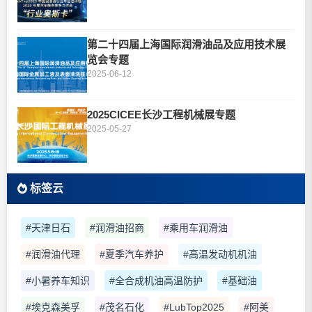
第二十四届上海国际润滑油品及应用技术展
览会专题
2025-06-12
2025CICEE长沙工程机械展专题
2025-05-27
标签云
#天津日石
#润滑油招商
#乘用车润滑油
#润滑油代理
#夏季汽车养护
#高温发动机机油
#小暑养车知识
#全合成机油高温防护
#基础油
#埃克森美孚
#茂名石化
#LubTop2025
#阿美