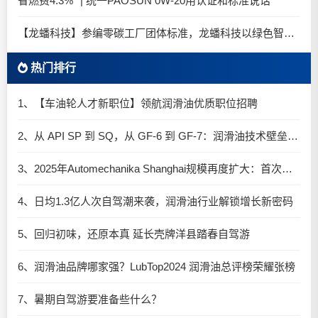
省燃费4.3%* | 统一PAOSUN 0W-20用认证和标准说话
【龙蟠科技】参编零碳工厂团体标准，龙蟠科技以绿色智造锚定零碳未来
热门排行
1、【车油轮人才新职位】领航润滑油优质职位招聘
2、从 API SP 到 SQ，从 GF-6 到 GF-7：润滑油技术壁垒再升高，你准备好了吗？
3、2025年Automechanika Shanghai规模再度扩大：首次启用国家会展中心（上海）全部15个展馆
4、日均1.3亿人次自驾潮来袭，润滑油行业解锁增长新密码​
5、回归初味，还原本真 延长壳牌洋县踏春自驾游
6、润滑油品牌哪家强？LubTop2024 润滑油总评榜荣耀张榜
7、暑期自驾游要准备些什么？