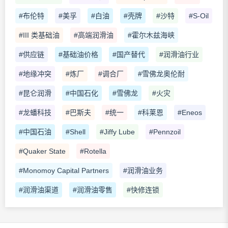
#布伦特
#美孚
#白油
#壳牌
#沙特
#S-Oil
#III 类基础油
#高端润滑油
#霍尔木兹海峡
#供应链
#基础油价格
#国产替代
#润滑油行业
#地缘冲突
#炼厂
#调合厂
#雪佛龙奥伦耐
#昆仑润滑
#中国石化
#雪佛龙
#火灾
#龙蟠科技
#巴斯夫
#统一
#科莱恩
#Eneos
#中国石油
#Shell
#Jiffy Lube
#Pennzoil
#Quaker State
#Rotella
#Monomoy Capital Partners
#润滑油业务
#润滑油渠道
#润滑油零售
#快修连锁