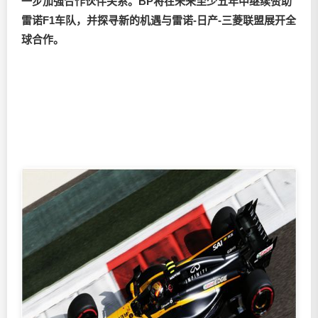
一步加强合作伙伴关系。
BP
将在未来至少五年中继续赞助
雷诺
F1
车队，并探寻新的机遇与雷诺
-
日产
-
三菱联盟展开全
球合作。