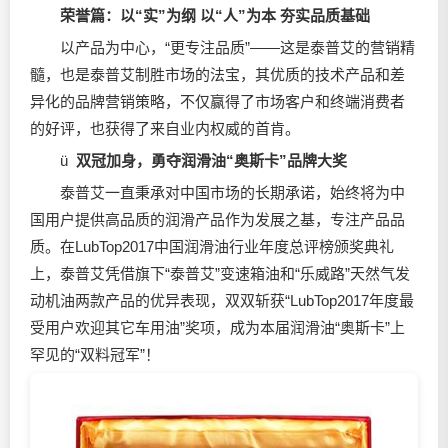
荣誉篇：以“实”为纲 以“人”为本 夯实品质基础
以产品为中心，“更专注品质”——这是泰普艾的营销精
髓，也是泰普艾制胜市场的法宝，其优质的技术产品和差
异化的品牌营销策略，不仅赢得了市场客户和终端消费者
的好评，也获得了来自业内权威的首肯。
ü
双冠加身，勇夺
润滑油
“奥斯卡”品牌大奖
泰普艾一直秉承对中国市场的长期承诺，始终将为中
国用户提供高品质的润滑产品作为发展之基，专注产品品
质。在LubTop2017中国
润滑油
行业年度总评榜颁奖典礼
上，泰普艾凭借旗下“泰普艾”变速箱油和“乐威路”天然气发
动机油两款产品的优异表现，双双斩获“LubTop2017年度最
受用户欢迎其它车用油”奖项，成为本届
润滑油
“奥斯卡”上
罕见的“双料冠军”！