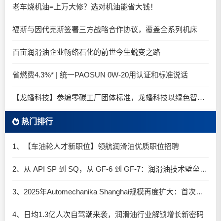
老车烧机油=上万大修？选对机油能省大钱！
福斯与因代克斯签署三方战略合作协议，覆盖全系列机床
百亩润滑油企业畅络石化的前世今生蜕变之路
省燃费4.3%* | 统一PAOSUN 0W-20用认证和标准说话
【龙蟠科技】参编零碳工厂团体标准，龙蟠科技以绿色智造锚定零碳未来
热门排行
1、【车油轮人才新职位】领航润滑油优质职位招聘
2、从 API SP 到 SQ，从 GF-6 到 GF-7：润滑油技术壁垒再升高，你准备好了吗？
3、2025年Automechanika Shanghai规模再度扩大：首次启用国家会展中心（上海）全部15个展馆
4、日均1.3亿人次自驾潮来袭，润滑油行业解锁增长新密码​