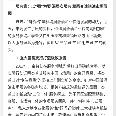
服务篇：以“强”为要 深层次服务 擘画变速箱油市场蓝
图
过去，“拼价格”是驱动润滑油企业快速发展的动力；今
天，市场发生了质的变化，倒逼润滑油企业转向高附加值
的服务驱动。泰普艾在组织架构和营销思路方面下功夫，
以大服务理念为先导，实现从“产品思维”到“用户思维”的转
变。
ü
强大营销支持打造极致服务
2017年，泰普艾在服务领域先后打出重磅组合拳，以
实际行动证明泰普艾服务中国市场用户的良好意愿，将泰
普艾对“专注品质”的坚持上升到全新的高度。针对中国润滑
油市场服务各链条脱节，相关方缺乏沟通协调的局面，泰
普艾创新启动“三位一体”服务模式，为不同区域配置销售、
客服、市场为一体的专项服务团队，并与“呼叫中心式服
务”、“私人定制专业化服务”和“顾问式营销”三大板块有机结
合，共同发力中国行业市场，确保客户享受到高品质、全