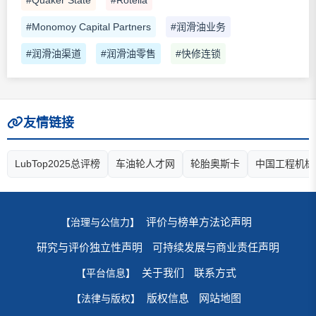
#Quaker State
#Rotella
#Monomoy Capital Partners
#润滑油业务
#润滑油渠道
#润滑油零售
#快修连锁
友情链接
LubTop2025总评榜
车油轮人才网
轮胎奥斯卡
中国工程机械
评价与榜单方法论声明
【治理与公信力】
研究与评价独立性声明
可持续发展与商业责任声明
关于我们
联系方式
【平台信息】
版权信息
网站地图
【法律与版权】