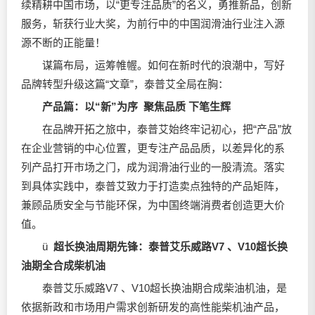
续精耕中国市场，以“更专注品质”的名义，勇推新品，创新
服务，斩获行业大奖，为前行中的中国
润滑油
行业注入源
源不断的正能量！
谋篇布局，运筹帷幄。如何在新时代的浪潮中，写好
品牌转型升级这篇“文章”，泰普艾全局在胸：
产品篇：以“新”为序
聚焦品质 下笔生辉
在品牌开拓之旅中，泰普艾始终牢记初心，把“产品”放
在企业营销的中心位置，更专注产品品质，以差异化的系
列产品打开市场之门，成为
润滑油
行业的一股清流。落实
到具体实践中，泰普艾致力于打造卖点独特的产品矩阵，
兼顾品质安全与节能环保，为中国终端消费者创造更大价
值。
ü
超长换油周期先锋：泰普艾乐威路V7 、V10超长换
油期全合成柴机油
泰普艾乐威路V7 、V10超长换油期合成柴油机油，是
依据新政和市场用户需求创新研发的高性能柴机油产品，