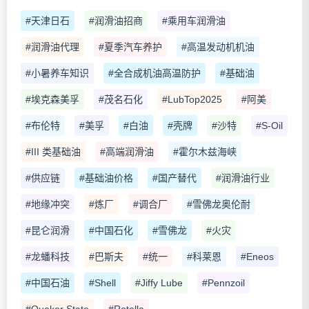
#天津日石
#润滑油招商
#乘用车润滑油
#润滑油代理
#夏季汽车养护
#高温发动机机油
#小暑养车知识
#全合成机油高温防护
#基础油
#埃克森美孚
#茂名石化
#LubTop2025
#阿美
#布伦特
#美孚
#白油
#壳牌
#沙特
#S-Oil
#III 类基础油
#高端润滑油
#霍尔木兹海峡
#供应链
#基础油价格
#国产替代
#润滑油行业
#地缘冲突
#炼厂
#调合厂
#雪佛龙奥伦耐
#昆仑润滑
#中国石化
#雪佛龙
#火灾
#龙蟠科技
#巴斯夫
#统一
#科莱恩
#Eneos
#中国石油
#Shell
#Jiffy Lube
#Pennzoil