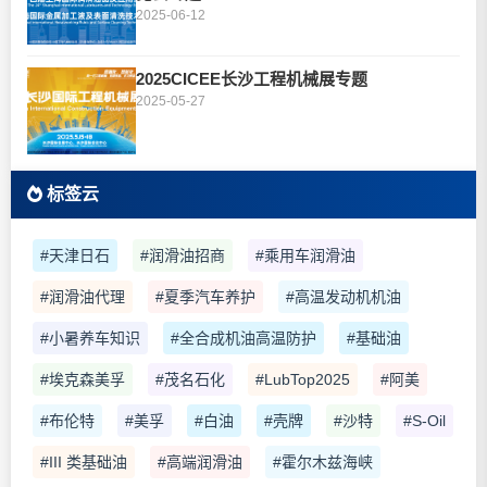
2025-06-12
2025CICEE长沙工程机械展专题
2025-05-27
标签云
#天津日石
#润滑油招商
#乘用车润滑油
#润滑油代理
#夏季汽车养护
#高温发动机机油
#小暑养车知识
#全合成机油高温防护
#基础油
#埃克森美孚
#茂名石化
#LubTop2025
#阿美
#布伦特
#美孚
#白油
#壳牌
#沙特
#S-Oil
#III 类基础油
#高端润滑油
#霍尔木兹海峡