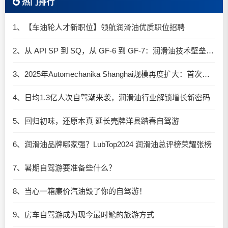
热门排行
1、【车油轮人才新职位】领航润滑油优质职位招聘
2、从 API SP 到 SQ，从 GF-6 到 GF-7：润滑油技术壁垒再升高，你准备好了吗？
3、2025年Automechanika Shanghai规模再度扩大：首次启用国家会展中心（上海）全部15个展馆
4、日均1.3亿人次自驾潮来袭，润滑油行业解锁增长新密码​
5、回归初味，还原本真 延长壳牌洋县踏春自驾游
6、润滑油品牌哪家强？LubTop2024 润滑油总评榜荣耀张榜
7、暑期自驾游要准备些什么？
8、当心一箱廉价汽油毁了你的自驾游！
9、房车自驾游成为现今最时髦的旅游方式