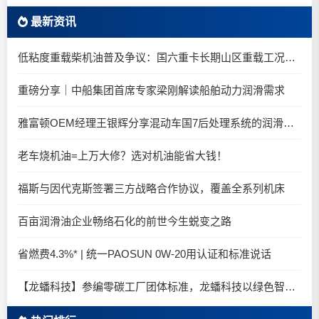
最新资讯
低粘度重载柴机油普及争议：国六重卡长期山区重载工况是否适合0W-20柴油机油？
重磅分享｜中船集团首席专家梁刚解读船舶动力润滑需求
雅富顿OEM经理王银辉分享混动车国7后处理系统的润滑油要求
老车烧机油=上万大修？选对机油能省大钱！
福斯与因代克斯签署三方战略合作协议，覆盖全系列机床
百亩润滑油企业畅络石化的前世今生蜕变之路
省燃费4.3%* | 统一PAOSUN 0W-20用认证和标准说话
【龙蟠科技】参编零碳工厂团体标准，龙蟠科技以绿色智造锚定零碳未来