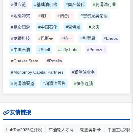
#供应链
#基础油价格
#国产替代
#润滑油行业
#地缘冲突
#炼厂
#调合厂
#雪佛龙奥伦耐
#昆仑润滑
#中国石化
#雪佛龙
#火灾
#龙蟠科技
#巴斯夫
#统一
#科莱恩
#Eneos
#中国石油
#Shell
#Jiffy Lube
#Pennzoil
#Quaker State
#Rotella
#Monomoy Capital Partners
#润滑油业务
#润滑油渠道
#润滑油零售
#快修连锁
友情链接
LubTop2025总评榜
车油轮人才网
轮胎奥斯卡
中国工程机械