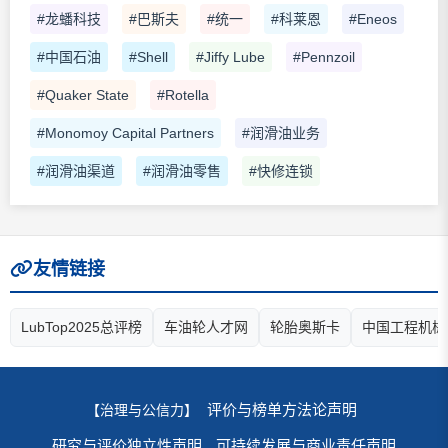
#龙蟠科技
#巴斯夫
#统一
#科莱恩
#Eneos
#中国石油
#Shell
#Jiffy Lube
#Pennzoil
#Quaker State
#Rotella
#Monomoy Capital Partners
#润滑油业务
#润滑油渠道
#润滑油零售
#快修连锁
友情链接
LubTop2025总评榜
车油轮人才网
轮胎奥斯卡
中国工程机械
评价与榜单方法论声明
【治理与公信力】
研究与评价独立性声明
可持续发展与商业责任声明