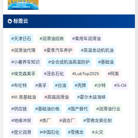
标签云
#天津日石
#润滑油招商
#乘用车润滑油
#润滑油代理
#夏季汽车养护
#高温发动机机油
#小暑养车知识
#全合成机油高温防护
#基础油
#埃克森美孚
#茂名石化
#LubTop2025
#阿美
#布伦特
#美孚
#白油
#壳牌
#沙特
#S-Oil
#III 类基础油
#高端润滑油
#霍尔木兹海峡
#供应链
#基础油价格
#国产替代
#润滑油行业
#地缘冲突
#炼厂
#调合厂
#雪佛龙奥伦耐
#昆仑润滑
#中国石化
#雪佛龙
#火灾