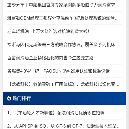
重磅分享｜中船集团首席专家梁刚解读船舶动力润滑需求
雅富顿OEM经理王银辉分享混动车国7后处理系统的润滑油要求
老车烧机油=上万大修？选对机油能省大钱！
福斯与因代克斯签署三方战略合作协议，覆盖全系列机床
百亩润滑油企业畅络石化的前世今生蜕变之路
省燃费4.3%* | 统一PAOSUN 0W-20用认证和标准说话
【龙蟠科技】参编零碳工厂团体标准，龙蟠科技以绿色智造锚定零碳未来
热门排行
1、【车油轮人才新职位】领航润滑油优质职位招聘
2、从 API SP 到 SQ，从 GF-6 到 GF-7：润滑油技术壁垒再升高，你准备好了吗？