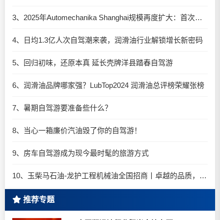
3、2025年Automechanika Shanghai规模再度扩大：首次启用国家会展中心（上海）全部15个展馆
4、日均1.3亿人次自驾潮来袭，润滑油行业解锁增长新密码​
5、回归初味，还原本真 延长壳牌洋县踏春自驾游
6、润滑油品牌哪家强？LubTop2024 润滑油总评榜荣耀张榜
7、暑期自驾游要准备些什么？
8、当心一箱廉价汽油毁了你的自驾游！
9、房车自驾游成为现今最时髦的旅游方式
10、玉柴马石油-龙护工程机械油全国招商丨卓越的品质，专业的品牌！
推荐专题