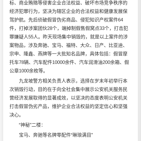
标、商业贿赂等侵害企业合法权益、破坏市场竞争秩序的
经济犯罪行为，坚决为辖区企业的合法权益和健康发展保
驾护航。先后侦破假冒伪劣商品、侵犯知识产权案件64
件，打掉涉案团伙28个，端掉制假售假窝点33个，打击犯
罪嫌疑人55人。昨天现场集中销毁的，就是以上案件的涉
案物品，涉及奔驰、宝马、福特、大众、日产、比亚迪、
宗申、隆鑫、燕牌等一大批知名品牌，具体包括：假冒摩
托车78辆、汽车配件10000余件、汽车
润滑油
200余箱、假
公章1000余枚等。
九龙坡警方相关负责人表示，选择在岁末年初举行本
次销毁行动，目的在于向全社会集中展示公安机关服务民
营经济发展取得的显著成效，以坚决的态度表明公安机关
打击假冒伪劣产品，维护企业合法权益的坚定信心和坚强
决心。
“神秘”二楼：
宝马、奔驰等名牌零配件“琳琅满目”