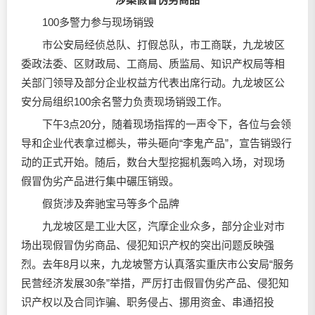
100多警力参与现场销毁
市公安局经侦总队、打假总队，市工商联，九龙坡区
委政法委、区财政局、工商局、质监局、知识产权局等相
关部门领导及部分企业权益方代表出席行动。九龙坡区公
安分局组织100余名警力负责现场销毁工作。
下午3点20分，随着现场指挥的一声令下，各位与会领
导和企业代表拿过榔头，带头砸向“李鬼产品”，宣告销毁行
动的正式开始。随后，数台大型挖掘机轰鸣入场，对现场
假冒伪劣产品进行集中碾压销毁。
假货涉及奔驰宝马等多个品牌
九龙坡区是工业大区，汽摩企业众多，部分企业对市
场出现假冒伪劣商品、侵犯知识产权的突出问题反映强
烈。去年8月以来，九龙坡警方认真落实重庆市公安局“服务
民营经济发展30条”举措，严厉打击假冒伪劣产品、侵犯知
识产权以及合同诈骗、职务侵占、挪用资金、串通招投