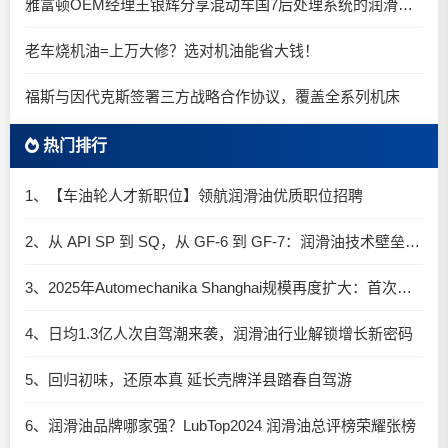
雅富顿OEM经理王银辉分享混动车国7后处理系统的润滑油要求
老车烧机油=上万大修？选对机油能省大钱！
福斯与因代克斯签署三方战略合作协议，覆盖全系列机床
热门排行
1、【车油轮人才新职位】领航润滑油优质职位招聘
2、从 API SP 到 SQ，从 GF-6 到 GF-7：润滑油技术壁垒再升高，你准备好了吗？
3、2025年Automechanika Shanghai规模再度扩大：首次启用国家会展中心（上海）全部15个展馆
4、日均1.3亿人次自驾潮来袭，润滑油行业解锁增长新密码​
5、回归初味，还原本真 延长壳牌洋县踏春自驾游
6、润滑油品牌哪家强？LubTop2024 润滑油总评榜荣耀张榜