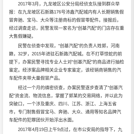
2017年3月，九龙坡区公安分局经侦支队接到群众举
报：在九龙坡区石新路176号沛鑫汽配城内有人长期销售假
冒奔驰、宝马、大众等注册商标的假冒零配件。接报后，
经过调查走访，民警发现一家名为“创基汽配”的门店存在重
大售假嫌疑。
民警在侦查中发现，“创基汽配”的负责人姓郭，河南
籍，32岁，2015年进驻石新路汽配城。在不打草惊蛇的前
提下，办案民警寻找专业人士对“创基汽配”的商品进行抽检
鉴定。经涉案品牌相关企业专家鉴定，该经销商销售的汽
车配件夹带大量假冒产品。
经过一个月的缜密侦查，办案民警逐步查清了“创基汽
配”资金流、物流信息，掌握了郭某的交易网络，并以此为
突破口，一个涉及重庆、四川、江苏、浙江、上海五省
市，专门制售假冒宝马、奔驰、大众、通用等知名品牌汽
车配件的犯罪团伙开始浮出水面。
2017年4月19日上午9点过，在市公安局的指导下，九