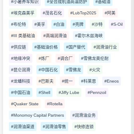
#小暑养车知识
#全合成机油高温防护
#基础油
#埃克森美孚
#茂名石化
#LubTop2025
#阿美
#布伦特
#美孚
#白油
#壳牌
#沙特
#S-Oil
#III 类基础油
#高端润滑油
#霍尔木兹海峡
#供应链
#基础油价格
#国产替代
#润滑油行业
#地缘冲突
#炼厂
#调合厂
#雪佛龙奥伦耐
#昆仑润滑
#中国石化
#雪佛龙
#火灾
#龙蟠科技
#巴斯夫
#统一
#科莱恩
#Eneos
#中国石油
#Shell
#Jiffy Lube
#Pennzoil
#Quaker State
#Rotella
#Monomoy Capital Partners
#润滑油业务
#润滑油渠道
#润滑油零售
#快修连锁