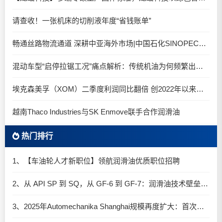
请查收！一张机床的切削液年度“省钱账单”
畅通丝路物流通道 深耕中亚海外市场|中国石化SINOPEC润滑油北京-阿拉木图图定班列顺利抵达
混动车型“启停拉锯工况”痛点解析：传统机油为何频繁出现油泥堆积？
埃克森美孚（XOM）二季度利润同比翻倍 创2022年以来新高
越南Thaco Industries与SK Enmove联手合作润滑油
热门排行
1、【车油轮人才新职位】领航润滑油优质职位招聘
2、从 API SP 到 SQ，从 GF-6 到 GF-7：润滑油技术壁垒再升高，你准备好了吗？
3、2025年Automechanika Shanghai规模再度扩大：首次启用国家会展中心（上海）全部15个展馆