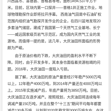
川西昌市、喜德县、普格县等地，面积3494.537平方千
米。目前，区块内第一口探井——普格1井正施工作业，地
球物理勘探作业即将拉开序幕。 西南油气田是中石油矿权
范围内组织油气勘探开发作业的企业，在四川盆地发现20
多套油气储层，建成了我国第一个天然气工业基地、长宁
——威远国家级页岩气示范区，成为国内天然气工业的发
源地。而值得一提的是，这几年，大庆油田所面临的形势
颇为严峻。
由于原油价格的下跌，大庆油田的盈利水平不断下
降。同时，由于开发多年，其本身也面临着资源枯竭的问
题。2016年，大庆油田一度陷入亏损。
据了解，大庆油田的原油产量曾经27年稳产5000万吨
以上，12年稳产4000万吨，到2014年产量还在4000万吨以
上。2015年实施减产后，年底产量将为3850万吨。目前，
大庆油田正在逐步减产。按照规划，大庆油田将连续每年
调减产量150万吨，并且在整个“十三五”期间平均每年都要
减产130多万吨，计划到2020年稳定到3000万吨左右。在这