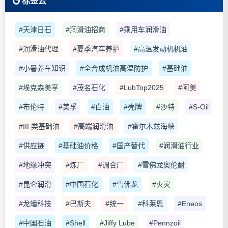
标签云
#天津日石
#润滑油招商
#乘用车润滑油
#润滑油代理
#夏季汽车养护
#高温发动机机油
#小暑养车知识
#全合成机油高温防护
#基础油
#埃克森美孚
#茂名石化
#LubTop2025
#阿美
#布伦特
#美孚
#白油
#壳牌
#沙特
#S-Oil
#III 类基础油
#高端润滑油
#霍尔木兹海峡
#供应链
#基础油价格
#国产替代
#润滑油行业
#地缘冲突
#炼厂
#调合厂
#雪佛龙奥伦耐
#昆仑润滑
#中国石化
#雪佛龙
#火灾
#龙蟠科技
#巴斯夫
#统一
#科莱恩
#Eneos
#中国石油
#Shell
#Jiffy Lube
#Pennzoil