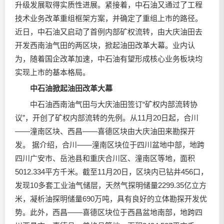
升级发展取得实质性进展。紧接着，中石油又通过了工程
技术业务改革重组框架方案，并确定了重组上市的路径。
近日，中石油又启动了首例内部矿权流转，由大庆油田去
开发西南油气田的两区块，掀起油田改革大幕。业内认
为，随着国企改革加速，中石油有望形成核心业务板块均
实现上市的基本格局。
中石油掀起油田改革大幕
中石油西南油气田与大庆油田签订“矿权内部流转协
议”，开创了矿权内部流转的先例。从11月20日起，合川
——潼南区块、西昌——喜德区块由大庆油田来勘探开
发。 据介绍，合川——潼南区块位于四川盆地中部，地跨
四川广安市、岳池县和重庆合川区、潼南区等地，面积
5012.334平方千米。截至11月20日，区块内已钻井456口，
发现10多套工业油气储层，天然气探明储量2299.35亿立方
米，凝析油探明储量690万吨，具有良好的立体勘探开发优
势。此外，西昌——喜德区块位于西昌盆地南部，地跨四