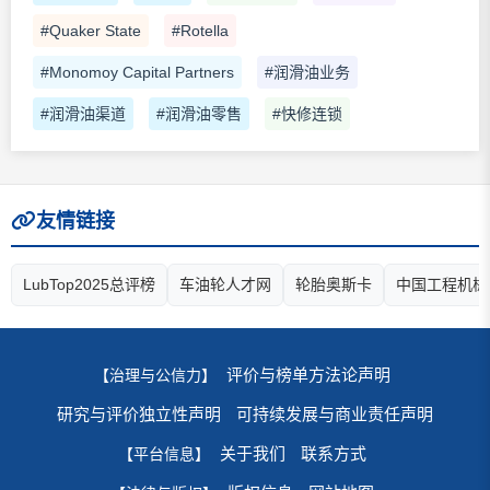
#Quaker State
#Rotella
#Monomoy Capital Partners
#润滑油业务
#润滑油渠道
#润滑油零售
#快修连锁
友情链接
LubTop2025总评榜
车油轮人才网
轮胎奥斯卡
中国工程机械
评价与榜单方法论声明
【治理与公信力】
研究与评价独立性声明
可持续发展与商业责任声明
关于我们
联系方式
【平台信息】