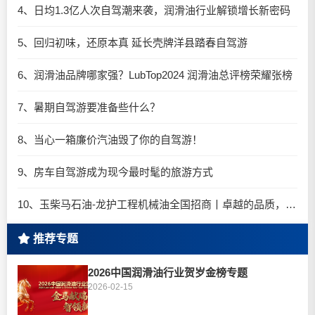
4、日均1.3亿人次自驾潮来袭，润滑油行业解锁增长新密码​
5、回归初味，还原本真 延长壳牌洋县踏春自驾游
6、润滑油品牌哪家强？LubTop2024 润滑油总评榜荣耀张榜
7、暑期自驾游要准备些什么？
8、当心一箱廉价汽油毁了你的自驾游！
9、房车自驾游成为现今最时髦的旅游方式
10、玉柴马石油-龙护工程机械油全国招商丨卓越的品质，专业的品牌！
推荐专题
2026中国润滑油行业贺岁金榜专题
2026-02-15