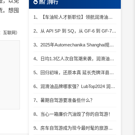
瞻，以免
热门排行
货。想囤
1、【车油轮人才新职位】领航润滑油优质职位招聘
2、从 API SP 到 SQ，从 GF-6 到 GF-7：润滑油技术壁垒再升高，你准备好了吗？
：互联网）
3、2025年Automechanika Shanghai规模再度扩大：首次启用国家会展中心（上海）全部15个展馆
4、日均1.3亿人次自驾潮来袭，润滑油行业解锁增长新密码​
5、回归初味，还原本真 延长壳牌洋县踏春自驾游
6、润滑油品牌哪家强？LubTop2024 润滑油总评榜荣耀张榜
7、暑期自驾游要准备些什么？
8、当心一箱廉价汽油毁了你的自驾游！
9、房车自驾游成为现今最时髦的旅游方式