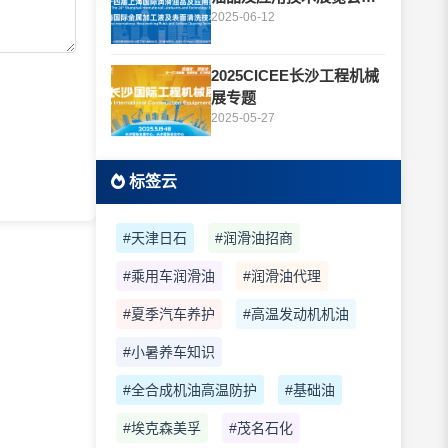
题
2025-06-12
2025CICEE长沙工程机械
展专题
2025-05-27
标签云
#天津日石
#润滑油招商
#乘用车润滑油
#润滑油代理
#夏季汽车养护
#高温发动机机油
#小暑养车知识
#全合成机油高温防护
#基础油
#埃克森美孚
#茂名石化