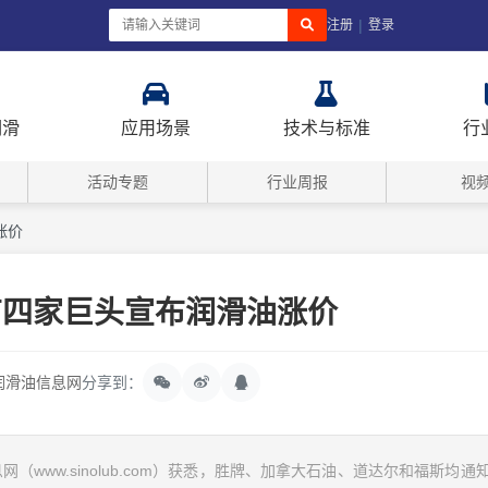
|
注册
登录
润滑
应用场景
技术与标准
行
活动专题
行业周报
视
涨价
有四家巨头宣布润滑油涨价
润滑油信息网
分享到：
www.sinolub.com）获悉，胜牌、加拿大石油、道达尔和福斯均通