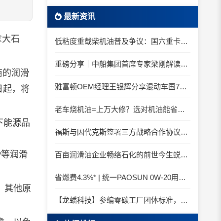
最新资讯
拿大石
低粘度重载柴机油普及争议：国六重卡长期山区重载工况是否适合0W-20柴油机油？
重磅分享｜中船集团首席专家梁刚解读船舶动力润滑需求
商的
润滑
雅富顿OEM经理王银辉分享混动车国7后处理系统的润滑油要求
日起，将
老车烧机油=上万大修？选对机油能省大钱！
下能源品
福斯与因代克斯签署三方战略合作协议，覆盖全系列机床
ly等润滑
百亩润滑油企业畅络石化的前世今生蜕变之路
省燃费4.3%* | 统一PAOSUN 0W-20用认证和标准说话
、其他原
【龙蟠科技】参编零碳工厂团体标准，龙蟠科技以绿色智造锚定零碳未来