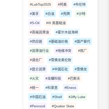
#LubTop2025
#阿美
#布伦特
#美孚
#白油
#壳牌
#沙特
#S-Oil
#III 类基础油
#高端润滑油
#霍尔木兹海峡
#供应链
#基础油价格
#国产替代
#润滑油行业
#地缘冲突
#炼厂
#调合厂
#雪佛龙奥伦耐
#昆仑润滑
#中国石化
#雪佛龙
#火灾
#龙蟠科技
#巴斯夫
#统一
#科莱恩
#Eneos
#中国石油
#Shell
#Jiffy Lube
#Pennzoil
#Quaker State