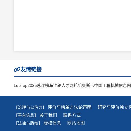
友情链接
LubTop2025总评榜
车油轮人才网
轮胎奥斯卡
中国工程机械信息网
评价与榜单方法论声明
研究与评价独立
【治理与公信力】
关于我们
联系方式
【平台信息】
版权信息
网站地图
【法律与版权】