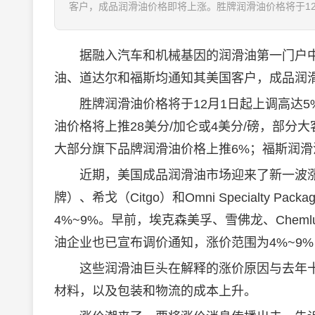
客户，成品润滑油价格即将上涨。胜牌润滑油价格将于12月
据融入汽车和机械基因的
润滑油
第一门户
油、道达尔和福斯均通知其美国客户，成品
润
胜牌
润滑油
价格将于12月1日起上调高达
油
价格将上推28美分/加仑或4美分/磅，部分大
大部分旗下品牌润滑油价格上推6%；福斯润滑油
近期，美国成品润滑油市场迎来了新一波涨价潮。
牌）、希戈（Citgo）和Omni Specialty
4%~9%。早前，埃克森美孚、雪佛龙、Chemlube、Cam
油企业也已宣布调价通知，涨价范围为4%~9% 
这些润滑油巨头在解释的涨价原因与去年十
材料，以及包装和物流的成本上升。