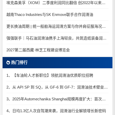
埃克森美孚（XOM）二季度利润同比翻倍 创2022年以来新高
越南Thaco Industries与SK Enmove联手合作润滑油
更长换油周期 | 统一船舶海运润滑方案与你并肩征服海况运维考验
强强联手｜马石油润滑油携手上海轻良，共筑造纸装备润滑新生态
2027第二届西藏·林芝工程建设博览会
热门排行
1、【车油轮人才新职位】领航润滑油优质职位招聘
2、从 API SP 到 SQ，从 GF-6 到 GF-7：润滑油技术壁垒再升高，你准备好了吗？
3、2025年Automechanika Shanghai规模再度扩大：首次启用国家会展中心（上海）全部15个展馆
4、日均1.3亿人次自驾潮来袭，润滑油行业解锁增长新密码​