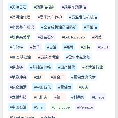
#天津日石
#润滑油招商
#乘用车润滑油
#润滑油代理
#夏季汽车养护
#高温发动机机油
#小暑养车知识
#全合成机油高温防护
#基础油
#埃克森美孚
#茂名石化
#LubTop2025
#阿美
#布伦特
#美孚
#白油
#壳牌
#沙特
#S-Oil
#III 类基础油
#高端润滑油
#霍尔木兹海峡
#供应链
#基础油价格
#国产替代
#润滑油行业
#地缘冲突
#炼厂
#调合厂
#雪佛龙奥伦耐
#昆仑润滑
#中国石化
#雪佛龙
#火灾
#龙蟠科技
#巴斯夫
#统一
#科莱恩
#Eneos
#中国石油
#Shell
#Jiffy Lube
#Pennzoil
#Quaker State
#Rotella