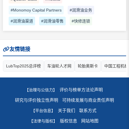
#Monomoy Capital Partners
#润滑油业务
#润滑油渠道
#润滑油零售
#快修连锁
友情链接
LubTop2025总评榜
车油轮人才网
轮胎奥斯卡
中国工程机械
评价与榜单方法论声明
【治理与公信力】
研究与评价独立性声明
可持续发展与商业责任声明
关于我们
联系方式
【平台信息】
版权信息
网站地图
【法律与版权】