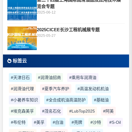
览会专题
2025-06-12
2025CICEE长沙工程机械展专题
2025-05-27
标签云
#天津日石
#润滑油招商
#乘用车润滑油
#润滑油代理
#夏季汽车养护
#高温发动机机油
#小暑养车知识
#全合成机油高温防护
#基础油
#埃克森美孚
#茂名石化
#LubTop2025
#阿美
#布伦特
#美孚
#白油
#壳牌
#沙特
#S-Oil