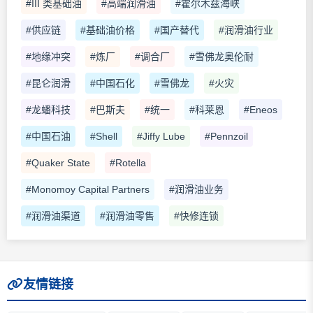
#III 类基础油
#高端润滑油
#霍尔木兹海峡
#供应链
#基础油价格
#国产替代
#润滑油行业
#地缘冲突
#炼厂
#调合厂
#雪佛龙奥伦耐
#昆仑润滑
#中国石化
#雪佛龙
#火灾
#龙蟠科技
#巴斯夫
#统一
#科莱恩
#Eneos
#中国石油
#Shell
#Jiffy Lube
#Pennzoil
#Quaker State
#Rotella
#Monomoy Capital Partners
#润滑油业务
#润滑油渠道
#润滑油零售
#快修连锁
友情链接