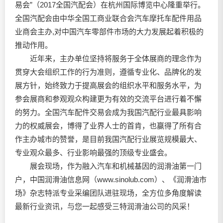
易会”（2017全国汽配会）在杭州国际博览中心隆重举行。
全国汽配会由中华全国工商业联合会汽车摩托车配件用品
业商会主办,对中国汽车零部件市场的大力发展起着积极的
推动作用。
近年来，主办单位坚持将服务于全体展商的理念作为
贯穿大会组织工作的行为准则，遵循专业化、品牌化的发
展方针，始终致力于提高展会的组织水平和服务水平，为
参会展商和参观观众构建更为有效的交流平台进行着不懈
的努力。全国汽车配件交易会成为我国汽配行业最具影响
力的权威展会，博得了业界人士的首肯，也赢得了所有合
作主办城市的赞誉，是目前我国汽配行业展览规模最大、
专业观众最多、行业影响最强的顶级专业盛会。
展会现场，作为融入汽车和机械基因的
润滑油
第一门
户，中国
润滑油
信息网（www.sinolub.com）、《
润滑油
市
场》杂志特派专业采编团队进驻现场，全方位多角度解读
最新行业资讯，与您一起感受三特
润滑油
公司的风采！