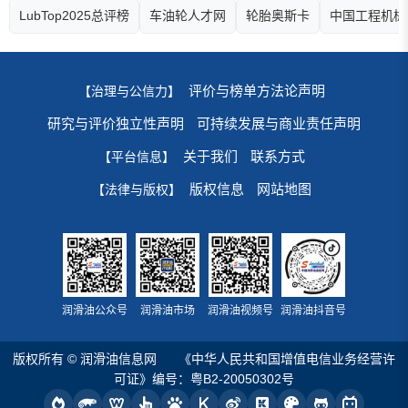
LubTop2025总评榜
车油轮人才网
轮胎奥斯卡
中国工程机械
评价与榜单方法论声明
【治理与公信力】
研究与评价独立性声明
可持续发展与商业责任声明
关于我们
联系方式
【平台信息】
版权信息
网站地图
【法律与版权】
润滑油公众号
润滑油市场
润滑油视频号
润滑油抖音号
版权所有 © 润滑油信息网
《中华人民共和国增值电信业务经营许
可证》编号：粤B2-20050302号