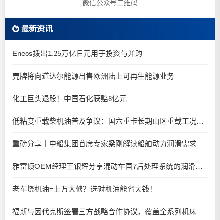
微信公众号二维码
最新资讯
Eneos拨出1.25万亿日元用于投资与并购
壳牌将向道达尔能源出售欧洲陆上可再生能源业务
化工巨头退股！中国石化获赔8亿元
低粘度重载柴机油普及争议：国六重卡长期山区重载工况是否适合0W-20柴油机油？
重磅分享｜中船集团首席专家梁刚解读船舶动力润滑需求
雅富顿OEM经理王银辉分享混动车国7后处理系统的润滑油要求
老车烧机油=上万大修？选对机油能省大钱！
福斯与因代克斯签署三方战略合作协议，覆盖全系列机床