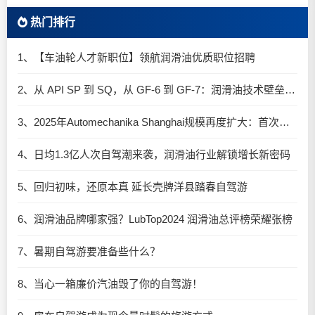
热门排行
1、【车油轮人才新职位】领航润滑油优质职位招聘
2、从 API SP 到 SQ，从 GF-6 到 GF-7：润滑油技术壁垒再升高，你准备好了吗？
3、2025年Automechanika Shanghai规模再度扩大：首次启用国家会展中心（上海）全部15个展馆
4、日均1.3亿人次自驾潮来袭，润滑油行业解锁增长新密码​
5、回归初味，还原本真 延长壳牌洋县踏春自驾游
6、润滑油品牌哪家强？LubTop2024 润滑油总评榜荣耀张榜
7、暑期自驾游要准备些什么？
8、当心一箱廉价汽油毁了你的自驾游！