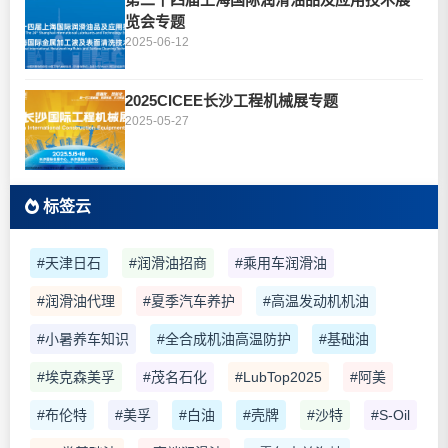
览会专题
2025-06-12
2025CICEE长沙工程机械展专题
2025-05-27
标签云
#天津日石
#润滑油招商
#乘用车润滑油
#润滑油代理
#夏季汽车养护
#高温发动机机油
#小暑养车知识
#全合成机油高温防护
#基础油
#埃克森美孚
#茂名石化
#LubTop2025
#阿美
#布伦特
#美孚
#白油
#壳牌
#沙特
#S-Oil