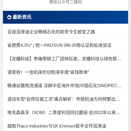
微信公众号二维码
最新资讯
百亩润滑油企业畅络石化的前世今生蜕变之路
省燃费4.3%* | 统一PAOSUN 0W-20用认证和标准说话
【龙蟠科技】参编零碳工厂团体标准，龙蟠科技以绿色智造锚定零碳未来
请查收！一张机床的切削液年度“省钱账单”
畅通丝路物流通道 深耕中亚海外市场|中国石化SINOPEC润滑油北京-阿拉木图图定班列顺利抵达
混动车型“启停拉锯工况”痛点解析：传统机油为何频繁出现油泥堆积？
埃克森美孚（XOM）二季度利润同比翻倍 创2022年以来新高
越南Thaco Industries与SK Enmove联手合作润滑油