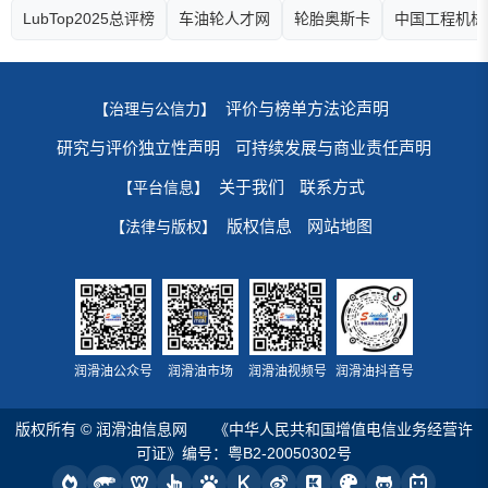
LubTop2025总评榜
车油轮人才网
轮胎奥斯卡
中国工程机械
评价与榜单方法论声明
【治理与公信力】
研究与评价独立性声明
可持续发展与商业责任声明
关于我们
联系方式
【平台信息】
版权信息
网站地图
【法律与版权】
润滑油公众号
润滑油市场
润滑油视频号
润滑油抖音号
版权所有 © 润滑油信息网
《中华人民共和国增值电信业务经营许
可证》编号：粤B2-20050302号