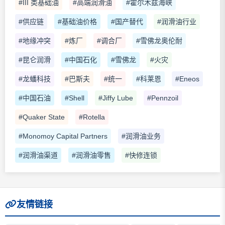
#III 类基础油
#高端润滑油
#霍尔木兹海峡
#供应链
#基础油价格
#国产替代
#润滑油行业
#地缘冲突
#炼厂
#调合厂
#雪佛龙奥伦耐
#昆仑润滑
#中国石化
#雪佛龙
#火灾
#龙蟠科技
#巴斯夫
#统一
#科莱恩
#Eneos
#中国石油
#Shell
#Jiffy Lube
#Pennzoil
#Quaker State
#Rotella
#Monomoy Capital Partners
#润滑油业务
#润滑油渠道
#润滑油零售
#快修连锁
友情链接