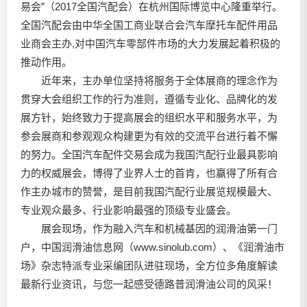
易会”（2017全国汽配会）在杭州国际博览中心隆重举行。
全国汽配会由中华全国工商业联合会汽车摩托车配件用品
业商会主办,对中国汽车零部件市场的大力发展起着积极的
推动作用。
近年来，主办单位坚持将服务于全体展商的理念作为
贯穿大会组织工作的行为准则，遵循专业化、品牌化的发
展方针，始终致力于提高展会的组织水平和服务水平，为
参会展商和参观观众构建更为有效的交流平台进行着不懈
的努力。全国汽车配件交易会成为我国汽配行业最具影响
力的权威展会，博得了业界人士的首肯，也赢得了所有合
作主办城市的赞誉，是目前我国汽配行业展览规模最大、
专业观众最多、行业影响最强的顶级专业盛会。
展会现场，作为融入汽车和机械基因的
润滑油
第一门
户，中国
润滑油
信息网（www.sinolub.com）、《
润滑油
市
场》杂志特派专业采编团队进驻现场，全方位多角度解读
最新行业资讯，与您一起感受德路普
润滑油
公司的风采！