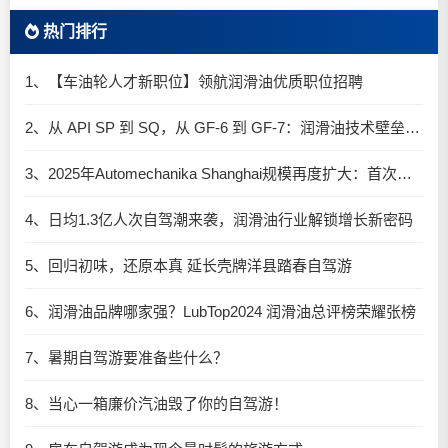
热门排行
1、【车油轮人才新职位】领航润滑油优质职位招聘
2、从 API SP 到 SQ，从 GF-6 到 GF-7：润滑油技术壁垒再升高，你准备好了吗？
3、2025年Automechanika Shanghai规模再度扩大：首次启用国家会展中心（上海）全部15个展馆
4、日均1.3亿人次自驾潮来袭，润滑油行业解锁增长新密码​
5、回归初味，还原本真 延长壳牌洋县踏春自驾游
6、润滑油品牌哪家强？LubTop2024 润滑油总评榜荣耀张榜
7、暑期自驾游要准备些什么？
8、当心一箱廉价汽油毁了你的自驾游！