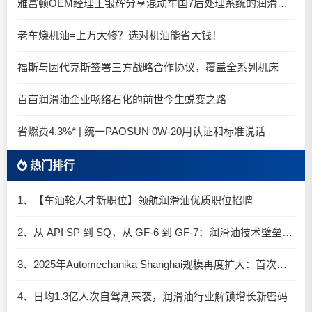
雅富顿OEM经理王银辉分享混动车国7后处理系统的润滑油要求
老车烧机油=上万大修？选对机油能省大钱！
福斯与因代克斯签署三方战略合作协议，覆盖全系列机床
百亩润滑油企业畅络石化的前世今生蜕变之路
省燃费4.3%* | 统一PAOSUN 0W-20用认证和标准说话
热门排行
1、【车油轮人才新职位】领航润滑油优质职位招聘
2、从 API SP 到 SQ，从 GF-6 到 GF-7：润滑油技术壁垒再升高，你准备好了吗？
3、2025年Automechanika Shanghai规模再度扩大：首次启用国家会展中心（上海）全部15个展馆
4、日均1.3亿人次自驾潮来袭，润滑油行业解锁增长新密码​