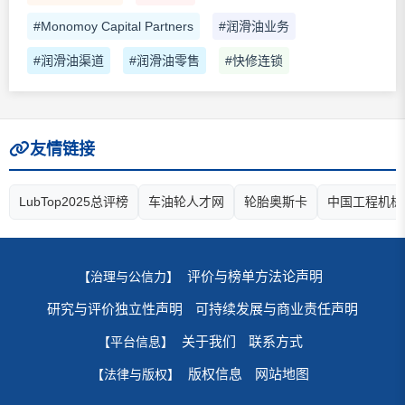
#Monomoy Capital Partners
#润滑油业务
#润滑油渠道
#润滑油零售
#快修连锁
友情链接
LubTop2025总评榜
车油轮人才网
轮胎奥斯卡
中国工程机械
评价与榜单方法论声明
【治理与公信力】
研究与评价独立性声明
可持续发展与商业责任声明
关于我们
联系方式
【平台信息】
版权信息
网站地图
【法律与版权】