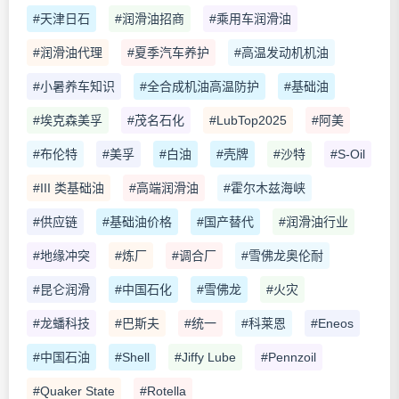
#天津日石
#润滑油招商
#乘用车润滑油
#润滑油代理
#夏季汽车养护
#高温发动机机油
#小暑养车知识
#全合成机油高温防护
#基础油
#埃克森美孚
#茂名石化
#LubTop2025
#阿美
#布伦特
#美孚
#白油
#壳牌
#沙特
#S-Oil
#III 类基础油
#高端润滑油
#霍尔木兹海峡
#供应链
#基础油价格
#国产替代
#润滑油行业
#地缘冲突
#炼厂
#调合厂
#雪佛龙奥伦耐
#昆仑润滑
#中国石化
#雪佛龙
#火灾
#龙蟠科技
#巴斯夫
#统一
#科莱恩
#Eneos
#中国石油
#Shell
#Jiffy Lube
#Pennzoil
#Quaker State
#Rotella