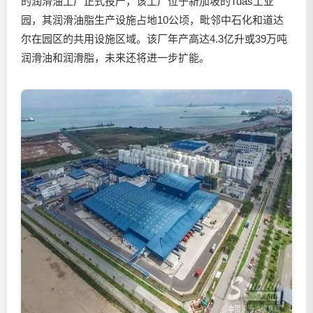
的
润滑油
工厂正式投产，该工厂位于新加坡的Tuas工业
园，其
润滑油
脂生产设施占地10公顷，毗邻中石化和道达
尔在园区的共用设施区域。该厂年产高达4.3亿升或39万吨
润滑油
和润滑脂，未来还将进一步扩能。