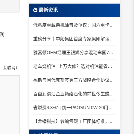
最新资讯
低粘度重载柴机油普及争议：国六重卡长期山区重载工况是否适合0W-20柴油机油？
润
重磅分享｜中船集团首席专家梁刚解读船舶动力润滑需求
雅富顿OEM经理王银辉分享混动车国7后处理系统的润滑油要求
老车烧机油=上万大修？选对机油能省大钱！
：互联网）
福斯与因代克斯签署三方战略合作协议，覆盖全系列机床
百亩润滑油企业畅络石化的前世今生蜕变之路
省燃费4.3%* | 统一PAOSUN 0W-20用认证和标准说话
【龙蟠科技】参编零碳工厂团体标准，龙蟠科技以绿色智造锚定零碳未来