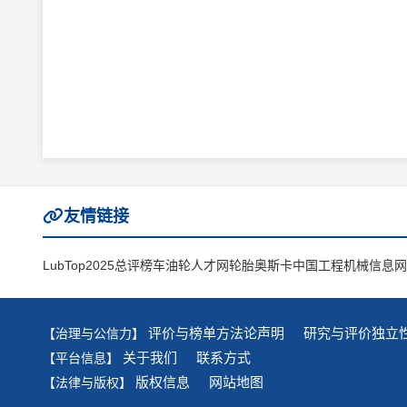
友情链接
LubTop2025总评榜
车油轮人才网
轮胎奥斯卡
中国工程机械信息网
评价与榜单方法论声明
研究与评价独立
【治理与公信力】
关于我们
联系方式
【平台信息】
版权信息
网站地图
【法律与版权】