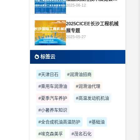
题
2025-06-12
2025CICEE长沙工程机械
展专题
2025-05-27
标签云
#天津日石
#润滑油招商
#乘用车润滑油
#润滑油代理
#夏季汽车养护
#高温发动机机油
#小暑养车知识
#全合成机油高温防护
#基础油
#埃克森美孚
#茂名石化