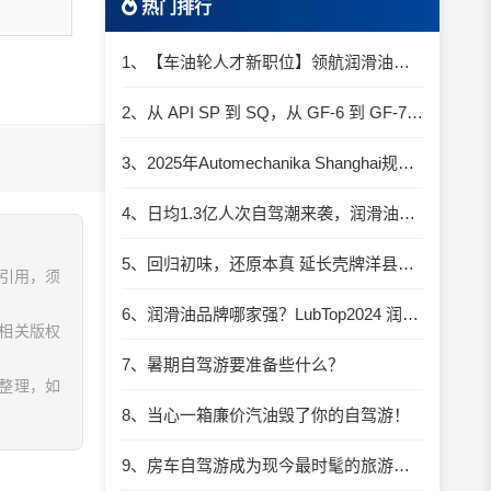
热门排行
1、【车油轮人才新职位】领航润滑油优质职位招聘
2、从 API SP 到 SQ，从 GF-6 到 GF-7：润滑油技术壁垒再升高，你准备好了吗？
3、2025年Automechanika Shanghai规模再度扩大：首次启用国家会展中心（上海）全部15个展馆
4、日均1.3亿人次自驾潮来袭，润滑油行业解锁增长新密码​
5、回归初味，还原本真 延长壳牌洋县踏春自驾游
、引用，须
6、润滑油品牌哪家强？LubTop2024 润滑油总评榜荣耀张榜
相关版权
7、暑期自驾游要准备些什么？
息整理，如
8、当心一箱廉价汽油毁了你的自驾游！
9、房车自驾游成为现今最时髦的旅游方式