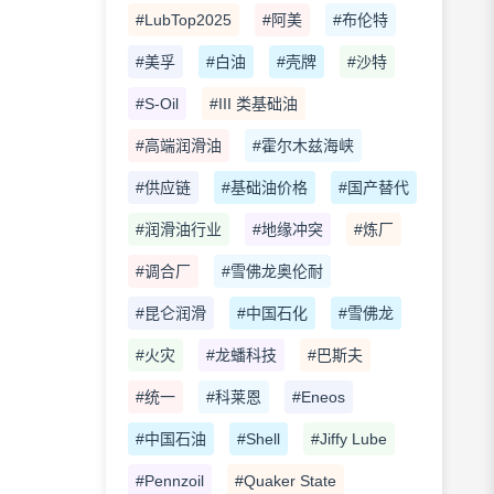
#LubTop2025
#阿美
#布伦特
#美孚
#白油
#壳牌
#沙特
#S-Oil
#III 类基础油
#高端润滑油
#霍尔木兹海峡
#供应链
#基础油价格
#国产替代
#润滑油行业
#地缘冲突
#炼厂
#调合厂
#雪佛龙奥伦耐
#昆仑润滑
#中国石化
#雪佛龙
#火灾
#龙蟠科技
#巴斯夫
#统一
#科莱恩
#Eneos
#中国石油
#Shell
#Jiffy Lube
#Pennzoil
#Quaker State