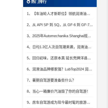
热门排行
1、【车油轮人才新职位】领航润滑油优质职位招聘
2、从 API SP 到 SQ，从 GF-6 到 GF-7：润滑油技术壁垒再升高，你准备好了吗？
3、2025年Automechanika Shanghai规模再度扩大：首次启用国家会展中心（上海）全部15个展馆
4、日均1.3亿人次自驾潮来袭，润滑油行业解锁增长新密码​
5、回归初味，还原本真 延长壳牌洋县踏春自驾游
6、润滑油品牌哪家强？LubTop2024 润滑油总评榜荣耀张榜
7、暑期自驾游要准备些什么？
8、当心一箱廉价汽油毁了你的自驾游！
9、房车自驾游成为现今最时髦的旅游方式