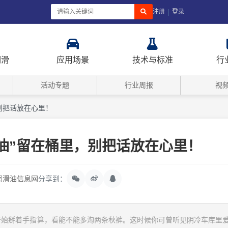
|
注册
登录
润滑
应用场景
技术与标准
行
活动专题
行业周报
视
，别把话放在心里！
“油”留在桶里，别把话放在心里！
润滑油信息网
分享到：
开始掰着手指算，看能不能多淘两条秋裤。这时候你可曾听见阴冷车库里