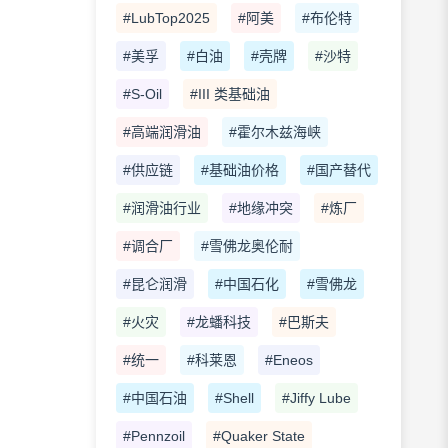
#LubTop2025
#阿美
#布伦特
#美孚
#白油
#壳牌
#沙特
#S-Oil
#III 类基础油
#高端润滑油
#霍尔木兹海峡
#供应链
#基础油价格
#国产替代
#润滑油行业
#地缘冲突
#炼厂
#调合厂
#雪佛龙奥伦耐
#昆仑润滑
#中国石化
#雪佛龙
#火灾
#龙蟠科技
#巴斯夫
#统一
#科莱恩
#Eneos
#中国石油
#Shell
#Jiffy Lube
#Pennzoil
#Quaker State