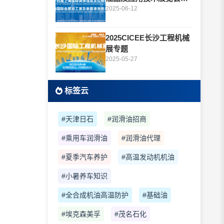
题
2025-06-12
2025CICEE长沙工程机械
展专题
2025-05-27
标签云
#天津日石
#润滑油招商
#乘用车润滑油
#润滑油代理
#夏季汽车养护
#高温发动机机油
#小暑养车知识
#全合成机油高温防护
#基础油
#埃克森美孚
#茂名石化