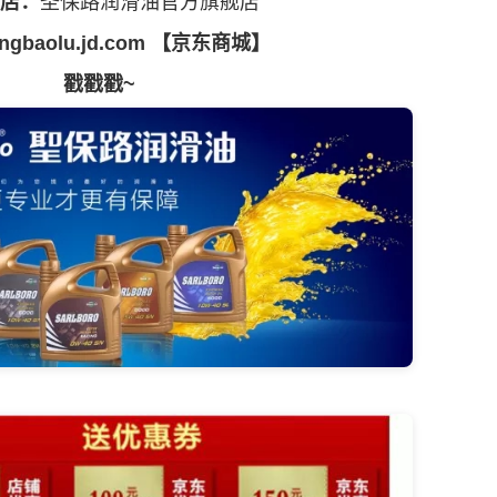
店：
圣保路
润滑油
官方旗舰店
engbaolu.jd.com
【京东商城】
戳戳戳~