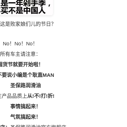
这是败家娘们儿的节日？
No！No！No！
所有车主请注意：
囤货节就要开始啦！
不要说小编是个耿直MAN
圣保路
润滑油
品品质上
从!不!打!折!
事情搞起来！
气氛搞起来！