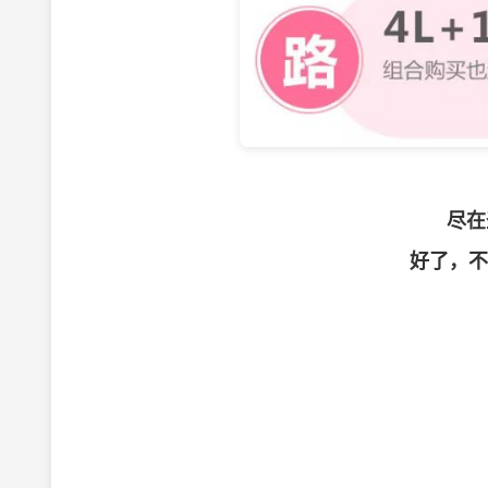
尽在
好了，不
这