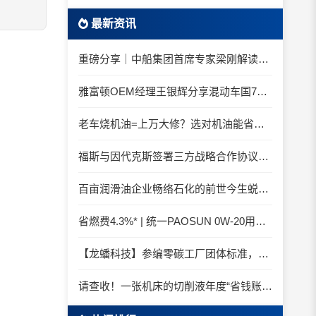
最新资讯
重磅分享｜中船集团首席专家梁刚解读船舶动力润滑需求
：
雅富顿OEM经理王银辉分享混动车国7后处理系统的润滑油要求
老车烧机油=上万大修？选对机油能省大钱！
福斯与因代克斯签署三方战略合作协议，覆盖全系列机床
百亩润滑油企业畅络石化的前世今生蜕变之路
省燃费4.3%* | 统一PAOSUN 0W-20用认证和标准说话
【龙蟠科技】参编零碳工厂团体标准，龙蟠科技以绿色智造锚定零碳未来
请查收！一张机床的切削液年度“省钱账单”