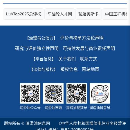
LubTop2025总评榜
车油轮人才网
轮胎奥斯卡
中国工程机械
评价与榜单方法论声明
【治理与公信力】
研究与评价独立性声明
可持续发展与商业责任声明
关于我们
联系方式
【平台信息】
版权信息
网站地图
【法律与版权】
润滑油公众号
润滑油市场
润滑油视频号
润滑油抖音号
版权所有 © 润滑油信息网
《中华人民共和国增值电信业务经营许
可证》编号：粤B2-20050302号