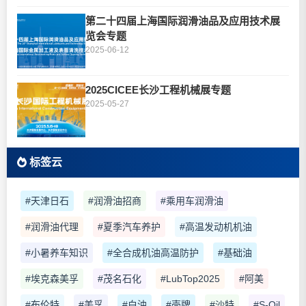
第二十四届上海国际润滑油品及应用技术展
览会专题
2025-06-12
2025CICEE长沙工程机械展专题
2025-05-27
标签云
#天津日石
#润滑油招商
#乘用车润滑油
#润滑油代理
#夏季汽车养护
#高温发动机机油
#小暑养车知识
#全合成机油高温防护
#基础油
#埃克森美孚
#茂名石化
#LubTop2025
#阿美
#布伦特
#美孚
#白油
#壳牌
#沙特
#S-Oil