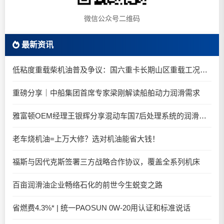
微信公众号二维码
最新资讯
低粘度重载柴机油普及争议：国六重卡长期山区重载工况是否适合0W-20柴油机油？
重磅分享｜中船集团首席专家梁刚解读船舶动力润滑需求
雅富顿OEM经理王银辉分享混动车国7后处理系统的润滑油要求
老车烧机油=上万大修？选对机油能省大钱！
福斯与因代克斯签署三方战略合作协议，覆盖全系列机床
百亩润滑油企业畅络石化的前世今生蜕变之路
省燃费4.3%* | 统一PAOSUN 0W-20用认证和标准说话