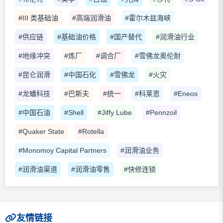
#III 类基础油
#高端润滑油
#霍尔木兹海峡
#供应链
#基础油价格
#国产替代
#润滑油行业
#地缘冲突
#炼厂
#调合厂
#雪佛龙奥伦耐
#昆仑润滑
#中国石化
#雪佛龙
#火灾
#龙蟠科技
#巴斯夫
#统一
#科莱恩
#Eneos
#中国石油
#Shell
#Jiffy Lube
#Pennzoil
#Quaker State
#Rotella
#Monomoy Capital Partners
#润滑油业务
#润滑油渠道
#润滑油零售
#快修连锁
友情链接