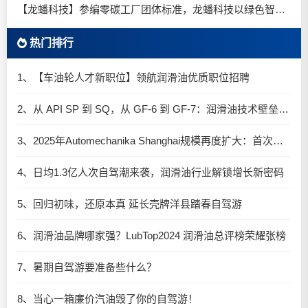
【龙蟠科技】参编零碳工厂团体标准，龙蟠科技以绿色智造锚定零碳未来
热门排行
1、【车油轮人才新职位】领航润滑油优质职位招聘
2、从 API SP 到 SQ，从 GF-6 到 GF-7：润滑油技术壁垒再升高，你准备好了吗？
3、2025年Automechanika Shanghai规模再度扩大：首次启用国家会展中心（上海）全部15个展馆
4、日均1.3亿人次自驾潮来袭，润滑油行业解锁增长新密码​
5、回归初味，还原本真 延长壳牌洋县踏春自驾游
6、润滑油品牌哪家强？LubTop2024 润滑油总评榜荣耀张榜
7、暑期自驾游要准备些什么？
8、当心一箱廉价汽油毁了你的自驾游！