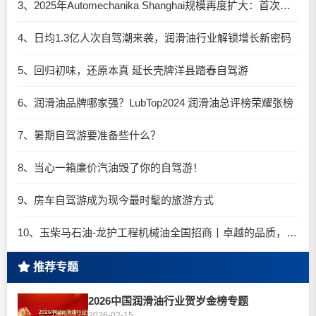
3、2025年Automechanika Shanghai规模再度扩大：首次启用国家会展中心（上海）全部15个展馆
4、日均1.3亿人次自驾潮来袭，润滑油行业解锁增长新密码​
5、回归初味，还原本真 延长壳牌洋县踏春自驾游
6、润滑油品牌哪家强？LubTop2024 润滑油总评榜荣耀张榜
7、暑期自驾游要准备些什么？
8、当心一箱廉价汽油毁了你的自驾游！
9、房车自驾游成为现今最时髦的旅游方式
10、玉柴马石油-龙护工程机械油全国招商丨卓越的品质，专业的品牌！
推荐专题
2026中国润滑油行业贺岁金榜专题
2026-02-15