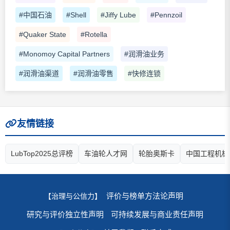
#中国石油
#Shell
#Jiffy Lube
#Pennzoil
#Quaker State
#Rotella
#Monomoy Capital Partners
#润滑油业务
#润滑油渠道
#润滑油零售
#快修连锁
友情链接
LubTop2025总评榜
车油轮人才网
轮胎奥斯卡
中国工程机械
评价与榜单方法论声明
【治理与公信力】
研究与评价独立性声明
可持续发展与商业责任声明