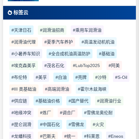
标签云
#天津日石
#润滑油招商
#乘用车润滑油
#润滑油代理
#夏季汽车养护
#高温发动机机油
#小暑养车知识
#全合成机油高温防护
#基础油
#埃克森美孚
#茂名石化
#LubTop2025
#阿美
#布伦特
#美孚
#白油
#壳牌
#沙特
#S-Oil
#III 类基础油
#高端润滑油
#霍尔木兹海峡
#供应链
#基础油价格
#国产替代
#润滑油行业
#地缘冲突
#炼厂
#调合厂
#雪佛龙奥伦耐
#昆仑润滑
#中国石化
#雪佛龙
#火灾
#龙蟠科技
#巴斯夫
#统一
#科莱恩
#Eneos