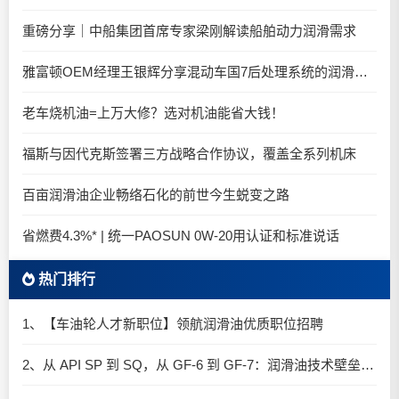
重磅分享｜中船集团首席专家梁刚解读船舶动力润滑需求
雅富顿OEM经理王银辉分享混动车国7后处理系统的润滑油要求
老车烧机油=上万大修？选对机油能省大钱！
福斯与因代克斯签署三方战略合作协议，覆盖全系列机床
百亩润滑油企业畅络石化的前世今生蜕变之路
省燃费4.3%* | 统一PAOSUN 0W-20用认证和标准说话
热门排行
1、【车油轮人才新职位】领航润滑油优质职位招聘
2、从 API SP 到 SQ，从 GF-6 到 GF-7：润滑油技术壁垒再升高，你准备好了吗？