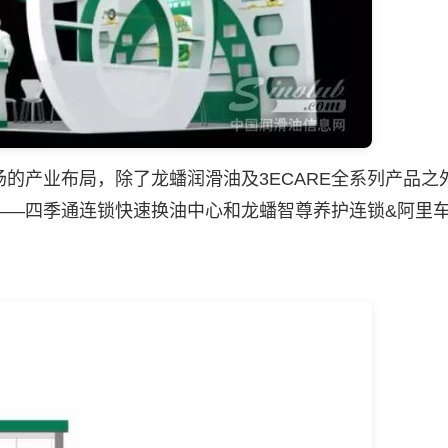
的产业布局，除了龙蟠
润滑油
及3ECARE全系列产品之
——四季通连锁快速换油中心和龙蟠智尊养护连锁&阿里