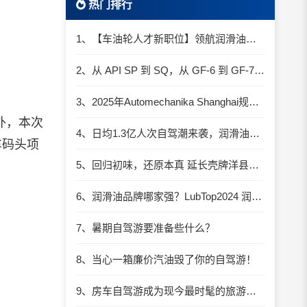
热门排行
1、【车油轮人才新职位】领航润滑油优质职位招聘
2、从 API SP 到 SQ，从 GF-6 到 GF-7：润滑油技术壁垒再升高，你准备好了吗？
3、2025年Automechanika Shanghai规模再度扩大：首次启用国家会展中心（上海）全部15个展馆
外，本次
4、日均1.3亿人次自驾潮来袭，润滑油行业解锁增长新密码​
车码头项
5、回归初味，还原本真 延长壳牌洋县踏春自驾游
6、润滑油品牌哪家强？LubTop2024 润滑油总评榜荣耀张榜
7、暑期自驾游要准备些什么？
8、当心一箱廉价汽油毁了你的自驾游！
9、房车自驾游成为现今最时髦的旅游方式