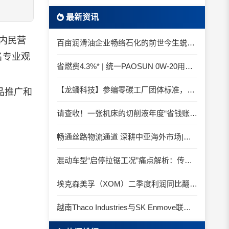
最新资讯
内民营
百亩润滑油企业畅络石化的前世今生蜕变之路
名专业观
省燃费4.3%* | 统一PAOSUN 0W-20用认证和标准说话
【龙蟠科技】参编零碳工厂团体标准，龙蟠科技以绿色智造锚定零碳未来
品推广和
请查收！一张机床的切削液年度“省钱账单”
畅通丝路物流通道 深耕中亚海外市场|中国石化SINOPEC润滑油北京-阿拉木图图定班列顺利抵达
混动车型“启停拉锯工况”痛点解析：传统机油为何频繁出现油泥堆积？
埃克森美孚（XOM）二季度利润同比翻倍 创2022年以来新高
越南Thaco Industries与SK Enmove联手合作润滑油