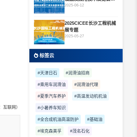
题
2025-06-12
2025CICEE长沙工程机械
展专题
2025-05-27
标签云
#天津日石
#润滑油招商
#乘用车润滑油
#润滑油代理
#夏季汽车养护
#高温发动机机油
：互联网）
#小暑养车知识
#全合成机油高温防护
#基础油
#埃克森美孚
#茂名石化