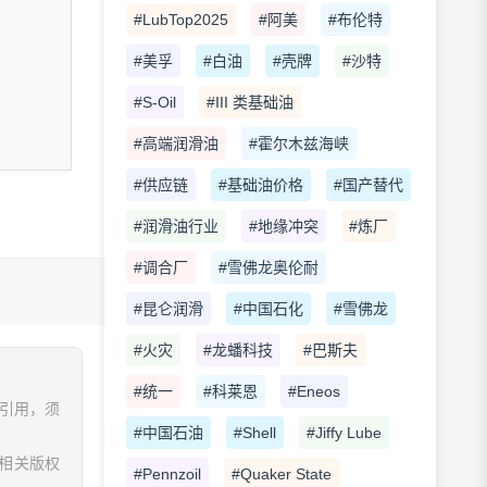
#LubTop2025
#阿美
#布伦特
#美孚
#白油
#壳牌
#沙特
#S-Oil
#III 类基础油
#高端润滑油
#霍尔木兹海峡
#供应链
#基础油价格
#国产替代
#润滑油行业
#地缘冲突
#炼厂
#调合厂
#雪佛龙奥伦耐
#昆仑润滑
#中国石化
#雪佛龙
#火灾
#龙蟠科技
#巴斯夫
#统一
#科莱恩
#Eneos
、引用，须
#中国石油
#Shell
#Jiffy Lube
相关版权
#Pennzoil
#Quaker State