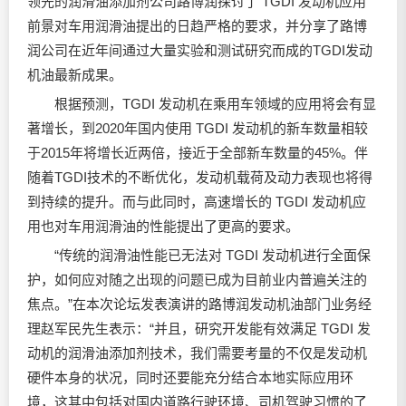
领先的
润滑油
添加剂公司路博润探讨了 TGDI 发动机应用
前景对车用
润滑油
提出的日趋严格的要求，并分享了路博
润公司在近年间通过大量实验和测试研究而成的TGDI发动
机油最新成果。
根据预测，TGDI 发动机在乘用车领域的应用将会有显
著增长，到2020年国内使用 TGDI 发动机的新车数量相较
于2015年将增长近两倍，接近于全部新车数量的45%。伴
随着TGDI技术的不断优化，发动机载荷及动力表现也将得
到持续的提升。而与此同时，高速增长的 TGDI 发动机应
用也对车用
润滑油
的性能提出了更高的要求。
“传统的
润滑油
性能已无法对 TGDI 发动机进行全面保
护，如何应对随之出现的问题已成为目前业内普遍关注的
焦点。”在本次论坛发表演讲的路博润发动机油部门业务经
理赵军民先生表示：“并且，研究开发能有效满足 TGDI 发
动机的
润滑油
添加剂技术，我们需要考量的不仅是发动机
硬件本身的状况，同时还要能充分结合本地实际应用环
境，这其中包括对国内道路行驶环境、司机驾驶习惯的了