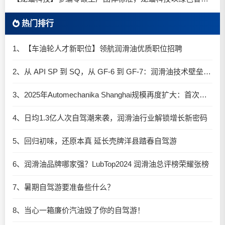
热门排行
1、【车油轮人才新职位】领航润滑油优质职位招聘
2、从 API SP 到 SQ，从 GF-6 到 GF-7：润滑油技术壁垒再升高，你准备好了吗？
3、2025年Automechanika Shanghai规模再度扩大：首次启用国家会展中心（上海）全部15个展馆
4、日均1.3亿人次自驾潮来袭，润滑油行业解锁增长新密码​
5、回归初味，还原本真 延长壳牌洋县踏春自驾游
6、润滑油品牌哪家强？LubTop2024 润滑油总评榜荣耀张榜
7、暑期自驾游要准备些什么？
8、当心一箱廉价汽油毁了你的自驾游！