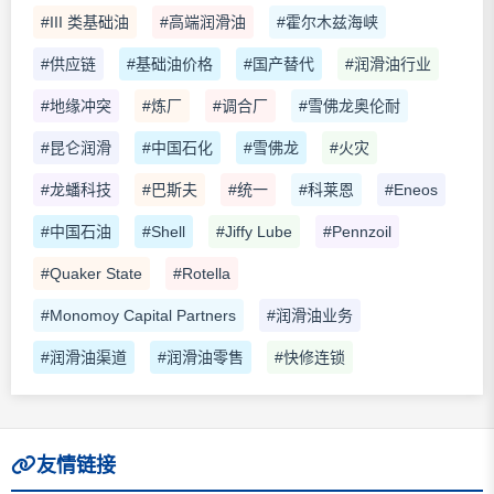
#III 类基础油
#高端润滑油
#霍尔木兹海峡
#供应链
#基础油价格
#国产替代
#润滑油行业
#地缘冲突
#炼厂
#调合厂
#雪佛龙奥伦耐
#昆仑润滑
#中国石化
#雪佛龙
#火灾
#龙蟠科技
#巴斯夫
#统一
#科莱恩
#Eneos
#中国石油
#Shell
#Jiffy Lube
#Pennzoil
#Quaker State
#Rotella
#Monomoy Capital Partners
#润滑油业务
#润滑油渠道
#润滑油零售
#快修连锁
友情链接