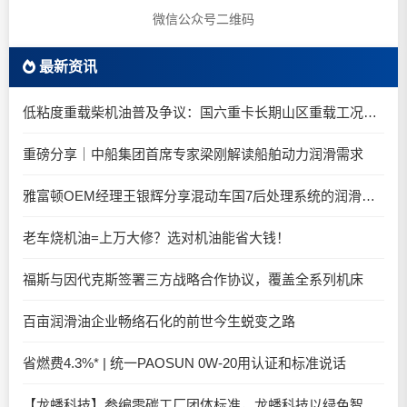
微信公众号二维码
最新资讯
低粘度重载柴机油普及争议：国六重卡长期山区重载工况是否适合0W-20柴油机油？
重磅分享｜中船集团首席专家梁刚解读船舶动力润滑需求
雅富顿OEM经理王银辉分享混动车国7后处理系统的润滑油要求
老车烧机油=上万大修？选对机油能省大钱！
福斯与因代克斯签署三方战略合作协议，覆盖全系列机床
百亩润滑油企业畅络石化的前世今生蜕变之路
省燃费4.3%* | 统一PAOSUN 0W-20用认证和标准说话
【龙蟠科技】参编零碳工厂团体标准，龙蟠科技以绿色智造锚定零碳未来