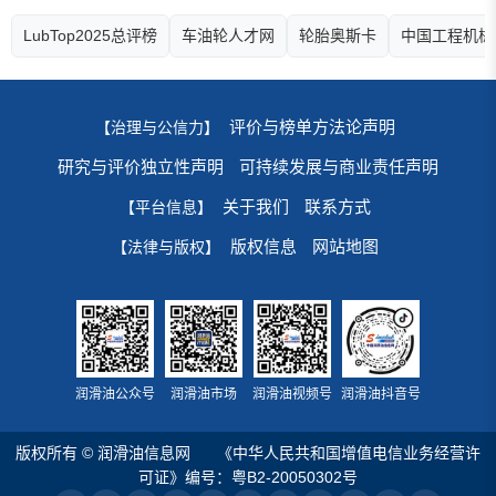
LubTop2025总评榜
车油轮人才网
轮胎奥斯卡
中国工程机械
评价与榜单方法论声明
【治理与公信力】
研究与评价独立性声明
可持续发展与商业责任声明
关于我们
联系方式
【平台信息】
版权信息
网站地图
【法律与版权】
润滑油公众号
润滑油市场
润滑油视频号
润滑油抖音号
版权所有 © 润滑油信息网
《中华人民共和国增值电信业务经营许
可证》编号：粤B2-20050302号