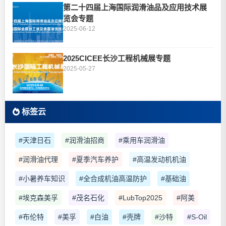
第二十四届上海国际润滑油品及应用技术展
览会专题
2025-06-12
2025CICEE长沙工程机械展专题
2025-05-27
标签云
#天津日石
#润滑油招商
#乘用车润滑油
#润滑油代理
#夏季汽车养护
#高温发动机机油
#小暑养车知识
#全合成机油高温防护
#基础油
#埃克森美孚
#茂名石化
#LubTop2025
#阿美
#布伦特
#美孚
#白油
#壳牌
#沙特
#S-Oil