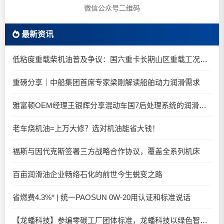
微信公众号二维码
最新资讯
低粘度重载柴机油普及争议：国六重卡长期山区重载工况是否适合0W-20柴油机油？
重磅分享｜中船集团首席专家梁刚解读船舶动力润滑需求
雅富顿OEM经理王银辉分享混动车国7后处理系统的润滑油要求
老车烧机油=上万大修？选对机油能省大钱！
福斯与因代克斯签署三方战略合作协议，覆盖全系列机床
百亩润滑油企业畅络石化的前世今生蜕变之路
省燃费4.3%* | 统一PAOSUN 0W-20用认证和标准说话
【龙蟠科技】参编零碳工厂团体标准，龙蟠科技以绿色智造锚定零碳未来