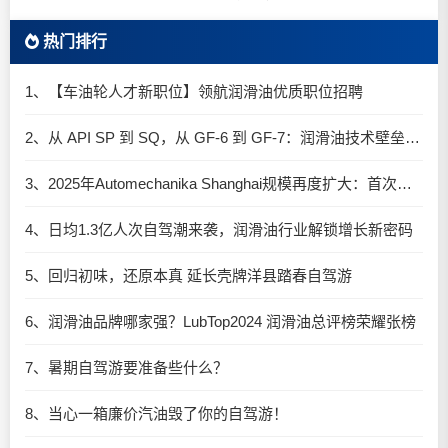
热门排行
1、【车油轮人才新职位】领航润滑油优质职位招聘
2、从 API SP 到 SQ，从 GF-6 到 GF-7：润滑油技术壁垒再升高，你准备好了吗？
3、2025年Automechanika Shanghai规模再度扩大：首次启用国家会展中心（上海）全部15个展馆
4、日均1.3亿人次自驾潮来袭，润滑油行业解锁增长新密码​
5、回归初味，还原本真 延长壳牌洋县踏春自驾游
6、润滑油品牌哪家强？LubTop2024 润滑油总评榜荣耀张榜
7、暑期自驾游要准备些什么？
8、当心一箱廉价汽油毁了你的自驾游！