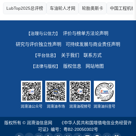
LubTop2025总评榜
车油轮人才网
轮胎奥斯卡
中国工程机械
评价与榜单方法论声明
【治理与公信力】
研究与评价独立性声明
可持续发展与商业责任声明
关于我们
联系方式
【平台信息】
版权信息
网站地图
【法律与版权】
润滑油公众号
润滑油市场
润滑油视频号
润滑油抖音号
版权所有 © 润滑油信息网
《中华人民共和国增值电信业务经营许
可证》编号：粤B2-20050302号