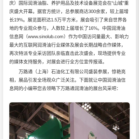
庆）国际
润滑油
脂、养护用品及技术设备展览会在“山城”重
庆盛大开幕。据官方统计，总参展商达300余家，较上届增
长19%。展览面积达1.5万平方米，展会吸引了来自世界各
地的专业观众参与，人数较上届增长了16%。中国
润滑油
信息网（www.sinolub.com）作为中国访问量最大、影响力
最大的互联网
润滑油
行业媒体及展会长期战略合作媒体，
再次特派专业采访团队亲临直击此次盛会，现场提供专业
的媒体支持服务，对展会进行全方位宣传报道。
万路通（上海）石油化工有限公司盛装参展，惊艳亮
相，展品引发全场观众广泛关注。下面就让中国
润滑油
信
息网的小编带您去领略下万路通
润滑油
的展台风采吧：