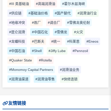
#III 类基础油
#高端润滑油
#霍尔木兹海峡
#供应链
#基础油价格
#国产替代
#润滑油行业
#地缘冲突
#炼厂
#调合厂
#雪佛龙奥伦耐
#昆仑润滑
#中国石化
#雪佛龙
#火灾
#龙蟠科技
#巴斯夫
#统一
#科莱恩
#Eneos
#中国石油
#Shell
#Jiffy Lube
#Pennzoil
#Quaker State
#Rotella
#Monomoy Capital Partners
#润滑油业务
#润滑油渠道
#润滑油零售
#快修连锁
友情链接