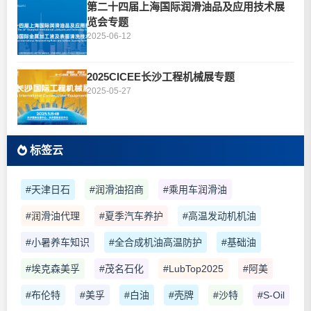
第二十四届上海国际润滑油品及应用技术展
览会专题
2025-06-12
2025CICEE长沙工程机械展专题
2025-05-27
标签云
#天津日石
#润滑油招商
#乘用车润滑油
#润滑油代理
#夏季汽车养护
#高温发动机机油
#小暑养车知识
#全合成机油高温防护
#基础油
#埃克森美孚
#茂名石化
#LubTop2025
#阿美
#布伦特
#美孚
#白油
#壳牌
#沙特
#S-Oil