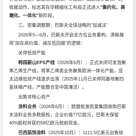
收尾动作，标志其在华精细化工布局正式进入
"集约化、高
端化、一体化"
新阶段。
三、密集调整期：巴斯夫全球战略的"加减法"
2026年5—6月，巴斯夫开启全方位业务重构，清晰展
现"加在高价值、减在低回报"的逻辑：
关停低效产能
韩国蔚山EPS产线
（2026年6月）：正式关闭可发泡聚
苯乙烯生产线，将苯乙烯类业务聚焦欧洲一体化产能，亚
太边缘低效产线逐步出清（2025年11月已关停同基地聚四
氢呋喃产线，产能整合至中国漕泾）。
出售非核心资产
涂料业务
（2026年6月）：欧盟批准凯雷集团收购巴斯
夫涂料业务多数股权，企业价值77亿欧元，巴斯夫保留
40%股权并获约58亿欧元税前现金。
巴西装饰涂料
（2025年10月）：以11.5亿美元出售给