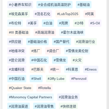
#小暑养车知识
#全合成机油高温防护
#基础油
#埃克森美孚
#茂名石化
#LubTop2025
#阿美
#布伦特
#美孚
#白油
#壳牌
#沙特
#S-Oil
#III 类基础油
#高端润滑油
#霍尔木兹海峡
#供应链
#基础油价格
#国产替代
#润滑油行业
#地缘冲突
#炼厂
#调合厂
#雪佛龙奥伦耐
#昆仑润滑
#中国石化
#雪佛龙
#火灾
#龙蟠科技
#巴斯夫
#统一
#科莱恩
#Eneos
#中国石油
#Shell
#Jiffy Lube
#Pennzoil
#Quaker State
#Rotella
#Monomoy Capital Partners
#润滑油业务
#润滑油渠道
#润滑油零售
#快修连锁