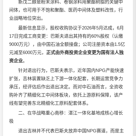
新戊二醇是粉末涂料、卷钢涂料用聚酯树脂的关键中
间体，也可用于不饱和聚酯、医药中间体及塑料改性，行
业战略地位突出。
最新信息显示，股权收购协议于2026年5月达成，6月
17日完成工商变更：巴斯夫退出其持有的60%股权（认缴
9000万元），由中国石油全额接盘；公司注册资本由1.5亿
元减至6000万元，
正式由外商投资企业变更为国有法人独
资企业
。
针对退出行为，巴斯夫表示，近年国内NPG产能快速
扩张，吉林装置缺乏上下游一体化配套，长期运营竞争力
承压，经评估后作出退出决定。而对中石油而言，全资收
购补齐了精细化工中间体板块，依托上游原料保障，该产
线有望完善东北精细化工原料配套体系。
二、在华战略重心南移：湛江一体化基地成核心增长
极
退出吉林并不代表巴斯夫放弃中国NPG赛道，而是主