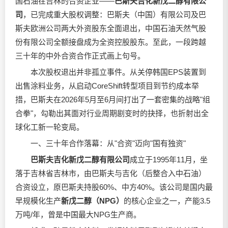
国石油在吉林的合资企业——
巴斯夫吉化新戊二醇有限公
司
，已完成重大股权调整：巴斯夫（中国）有限公司及巴
斯夫欧洲公司两大外资股东全面退出，中国石油天然气股
份有限公司全额接盘成为全资控股股东。至此，一段跨越
三十年的中外合资合作正式画上句号。
本次股权退出并非孤立事件。从关停韩国EPS装置到
出售涂料业务，从启动CoreShift转型项目到节约成本举
措，巴斯夫在2026年5月至6月间打出了一套密集的战略"组
合拳"，勾勒出其面对行业周期剧变时的抉择，也折射出全
球化工新一轮变局。
一、三十年合作落幕：从"合资"迈向"国有独资"
巴斯夫吉化新戊二醇有限公司
成立于1995年11月，坐
落于吉林省吉林市，由巴斯夫与吉化（后整合入中石油）
合资设立，原巴斯夫持股60%、中方40%。该公司是国内最
早规模化生产
新戊二醇（NPG）
的核心企业之一，产能3.5
万吨/年，曾是中国最大NPG生产商。