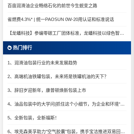
百亩润滑油企业畅络石化的前世今生蜕变之路
省燃费4.3%* | 统一PAOSUN 0W-20用认证和标准说话
【龙蟠科技】参编零碳工厂团体标准，龙蟠科技以绿色智造锚定零碳未来
热门排行
1、润滑油包装行业的未来发展趋势
2、高端机油铁罐包装，未来将是铁罐机油的天下？
3、辞旧岁迎新年，康普顿焕新包装上市
4、油品包装中的大学问|抓住这个小细节，为企业和环境“减负”
5、全新包装，全新福斯！
6、埃克森美孚助力“空气胶囊”包装，携手宝洁推进双易回收细则实施