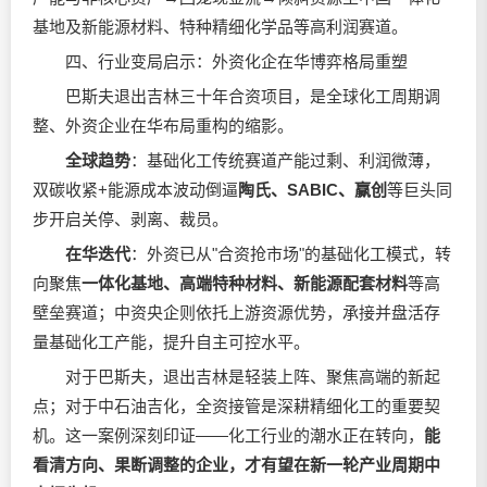
基地及新能源材料、特种精细化学品等高利润赛道。
四、行业变局启示：外资化企在华博弈格局重塑
巴斯夫退出吉林三十年合资项目，是全球化工周期调
整、外资企业在华布局重构的缩影。
全球趋势
：基础化工传统赛道产能过剩、利润微薄，
双碳收紧+能源成本波动倒逼
陶氏、SABIC、赢创
等巨头同
步开启关停、剥离、裁员。
在华迭代
：外资已从"合资抢市场"的基础化工模式，转
向聚焦
一体化基地、高端特种材料、新能源配套材料
等高
壁垒赛道；中资央企则依托上游资源优势，承接并盘活存
量基础化工产能，提升自主可控水平。
对于巴斯夫，退出吉林是轻装上阵、聚焦高端的新起
点；对于中石油吉化，全资接管是深耕精细化工的重要契
机。这一案例深刻印证——化工行业的潮水正在转向，
能
看清方向、果断调整的企业，才有望在新一轮产业周期中