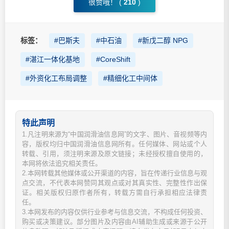
很赞哦！ (
210
)
标签：
#巴斯夫
#中石油
#新戊二醇 NPG
#湛江一体化基地
#CoreShift
#外资化工布局调整
#精细化工中间体
特此声明
1.凡注明来源为“中国润滑油信息网”的文字、图片、音视频等内
容，版权均归中国润滑油信息网所有。任何媒体、网站或个人
转载、引用，须注明来源及原文链接；未经授权擅自使用的，
本网将依法追究相关责任。
2.本网转载其他媒体或公开渠道的内容，旨在传递行业信息与观
点交流，不代表本网赞同其观点或对其真实性、完整性作出保
证。相关版权归原作者所有，转载方需自行承担相应法律责
任。
3.本网发布的内容仅供行业参考与信息交流，不构成任何投资、
购买或决策建议。部分图片及内容由AI辅助生成或来源于公开