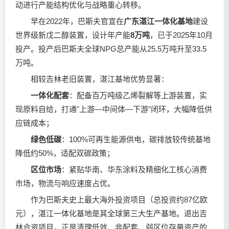
动进行产能结构优化与战略重心转移。
早在2022年，巴斯夫官宣在
广东湛江一体化基地
建设
世界级新戊二醇装置，设计年产能
8万吨
，已于2025年10月
投产。投产后巴斯夫全球NPG总产能从25.5万吨升至33.5
万吨。
相较吉林老旧装置，湛江基地优势显著：
一体化配套
：配备百万吨级乙烯裂解等上游装置，实
现原料自给，打通"上游—中间体—下游"闭环，大幅降低供
应链成本；
绿色低碳
：100%可再生能源供电，碳排放较传统基地
降低约50%，适配双碳政策；
区位市场
：紧贴华南、华东涂料及精细化工核心消费
市场，物流与响应速度占优。
作为巴斯夫史上最大海外投资项目（总投资约87亿欧
元），湛江一体化基地是其全球第三大生产基地。退出吉
林合资项目，正是清理低效、非配套、弱区位存量资产的