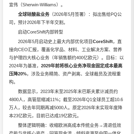
宣伟（Sherwin-Williams）。
全球硅酸盐业务
（2026年5月签署）：拟出售给PQ公
司，预计2026年下半年交割。
启动CoreShift内部转型
2026年5月启动史上最大内部优化项目
CoreShift
，直
接向CEO汇报，覆盖化学品、材料、工业解决方案、营养
与护理四大核心业务（年销售额约400亿欧元）。目标：以
2024年为基准，
2029年前将核心业务净现金固定成本最高
压降20%
，涉及业务精简、资产剥离、全球裁员及流程重
构。
数据显示，2023年末至2025年末巴斯夫累计减员约
4800人，高管层缩减11%；截至2026年Q1全球员工超10.6
万人，较去年同期再减5000人。原定2026年末实现年度降
本23亿欧元，目前已达成19亿欧元。
整体逻辑明确：收缩欧洲高成本传统业务→清退低效
产能与非核心资产→回笼现金流→倾斜资源至中国一体化