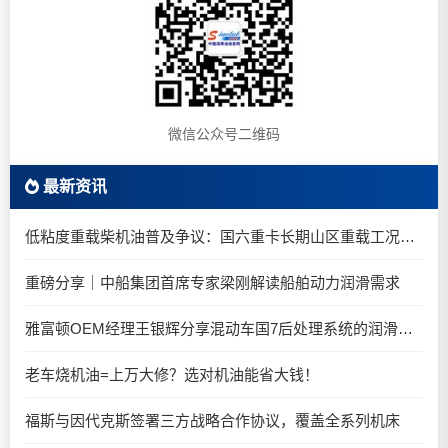
微信公众号二维码
最新资讯
低粘度重载柴机油普及争议：国六重卡长期山区重载工况是否适合0W-20柴油机油？
重磅分享｜中船集团首席专家梁刚解读船舶动力润滑需求
雅富顿OEM经理王银辉分享混动车国7后处理系统的润滑油要求
老车烧机油=上万大修？选对机油能省大钱！
福斯与因代克斯签署三方战略合作协议，覆盖全系列机床