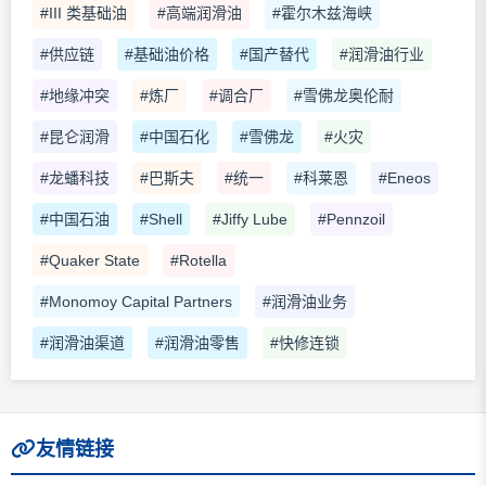
#III 类基础油
#高端润滑油
#霍尔木兹海峡
#供应链
#基础油价格
#国产替代
#润滑油行业
#地缘冲突
#炼厂
#调合厂
#雪佛龙奥伦耐
#昆仑润滑
#中国石化
#雪佛龙
#火灾
#龙蟠科技
#巴斯夫
#统一
#科莱恩
#Eneos
#中国石油
#Shell
#Jiffy Lube
#Pennzoil
#Quaker State
#Rotella
#Monomoy Capital Partners
#润滑油业务
#润滑油渠道
#润滑油零售
#快修连锁
友情链接