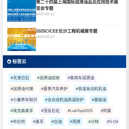
第二十四届上海国际润滑油品及应用技术展
览会专题
2025-06-12
2025CICEE长沙工程机械展专题
2025-05-27
标签云
#天津日石
#润滑油招商
#乘用车润滑油
#润滑油代理
#夏季汽车养护
#高温发动机机油
#小暑养车知识
#全合成机油高温防护
#基础油
#埃克森美孚
#茂名石化
#LubTop2025
#阿美
#布伦特
#美孚
#白油
#壳牌
#沙特
#S-Oil