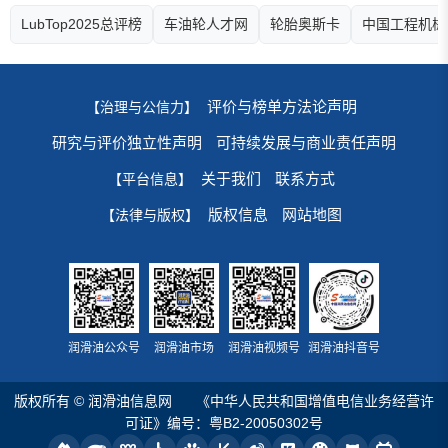
LubTop2025总评榜
车油轮人才网
轮胎奥斯卡
中国工程机械
评价与榜单方法论声明
【治理与公信力】
研究与评价独立性声明
可持续发展与商业责任声明
关于我们
联系方式
【平台信息】
版权信息
网站地图
【法律与版权】
润滑油公众号
润滑油市场
润滑油视频号
润滑油抖音号
版权所有 © 润滑油信息网
《中华人民共和国增值电信业务经营许
可证》编号：粤B2-20050302号