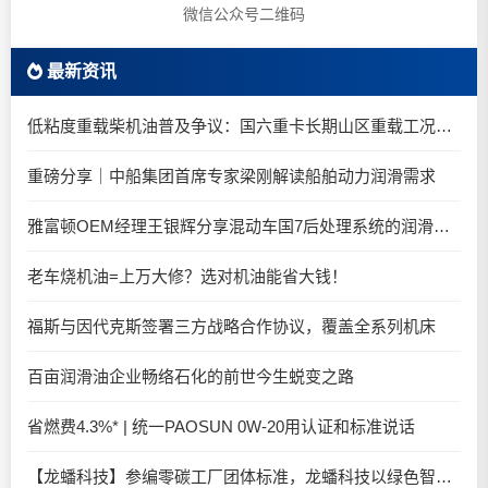
微信公众号二维码
最新资讯
低粘度重载柴机油普及争议：国六重卡长期山区重载工况是否适合0W-20柴油机油？
重磅分享｜中船集团首席专家梁刚解读船舶动力润滑需求
雅富顿OEM经理王银辉分享混动车国7后处理系统的润滑油要求
老车烧机油=上万大修？选对机油能省大钱！
福斯与因代克斯签署三方战略合作协议，覆盖全系列机床
百亩润滑油企业畅络石化的前世今生蜕变之路
省燃费4.3%* | 统一PAOSUN 0W-20用认证和标准说话
【龙蟠科技】参编零碳工厂团体标准，龙蟠科技以绿色智造锚定零碳未来