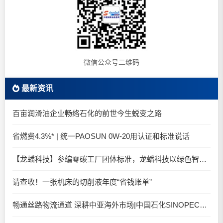
微信公众号二维码
最新资讯
百亩润滑油企业畅络石化的前世今生蜕变之路
省燃费4.3%* | 统一PAOSUN 0W-20用认证和标准说话
【龙蟠科技】参编零碳工厂团体标准，龙蟠科技以绿色智造锚定零碳未来
请查收！一张机床的切削液年度“省钱账单”
畅通丝路物流通道 深耕中亚海外市场|中国石化SINOPEC润滑油北京-阿拉木图图定班列顺利抵达