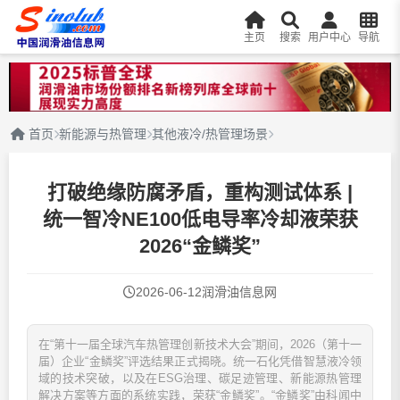
主页
搜索
用户中心
导航
首页
新能源与热管理
其他液冷/热管理场景
打破绝缘防腐矛盾，重构测试体系 |
统一智冷NE100低电导率冷却液荣获
2026“金鳞奖”
2026-06-12
润滑油信息网
在“第十一届全球汽车热管理创新技术大会”期间，2026（第十一
届）企业“金鳞奖”评选结果正式揭晓。统一石化凭借智慧液冷领
域的技术突破，以及在ESG治理、碳足迹管理、新能源热管理
解决方案等方面的系统实践，荣获“金鳞奖”。“金鳞奖”由科闻中