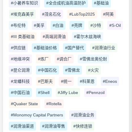
#小暑养车知识
#全合成机油高温防护
#基础油
#埃克森美孚
#茂名石化
#LubTop2025
#阿美
#布伦特
#美孚
#白油
#壳牌
#沙特
#S-Oil
#III 类基础油
#高端润滑油
#霍尔木兹海峡
#供应链
#基础油价格
#国产替代
#润滑油行业
#地缘冲突
#炼厂
#调合厂
#雪佛龙奥伦耐
#昆仑润滑
#中国石化
#雪佛龙
#火灾
#龙蟠科技
#巴斯夫
#统一
#科莱恩
#Eneos
#中国石油
#Shell
#Jiffy Lube
#Pennzoil
#Quaker State
#Rotella
#Monomoy Capital Partners
#润滑油业务
#润滑油渠道
#润滑油零售
#快修连锁