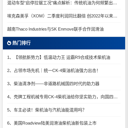
混动车型“启停拉锯工况”痛点解析：传统机油为何频繁出现油泥堆积？
埃克森美孚（XOM）二季度利润同比翻倍 创2022年以来新高
越南Thaco Industries与SK Enmove联手合作润滑油
热门排行
1、【领航新势力】低温动力王 运霸R9合成技术柴机油
2、占领市场先机｜统一CK-4柴油机油强力出击！
3、柴油清净剂——非道路机械国四时代的助力器
4、壳牌工程机械专用CK-4柴机油给你坚实助力，向国四时代迈进！
5、车主必读！柴机油与汽机油能混用吗？
6、美国Roadview陆美润滑油柴机油新包装上市