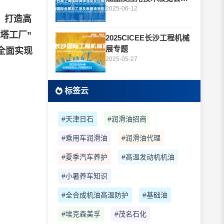
题
2025-06-12
，打造高
塔工厂”
2025CICEE长沙工程机械
展专题
全面实现
2025-05-27
标签云
#天津日石
#润滑油招商
#乘用车润滑油
#润滑油代理
#夏季汽车养护
#高温发动机机油
#小暑养车知识
#全合成机油高温防护
#基础油
#埃克森美孚
#茂名石化