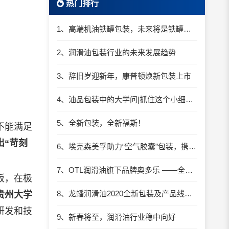
热门排行
1、高端机油铁罐包装，未来将是铁罐机油的天下？
2、润滑油包装行业的未来发展趋势
3、辞旧岁迎新年，康普顿焕新包装上市
4、油品包装中的大学问|抓住这个小细节，为企业和环境“减负”
5、全新包装，全新福斯！
不能满足
出“苛刻
6、埃克森美孚助力“空气胶囊”包装，携手宝洁推进双易回收细则实施
7、OTL润滑油旗下品牌奥多乐 ——全新200L铁桶包装
板，在极
8、龙蟠润滑油2020全新包装及产品线详解
贵州大学
研发和技
9、新春将至，润滑油行业稳中向好