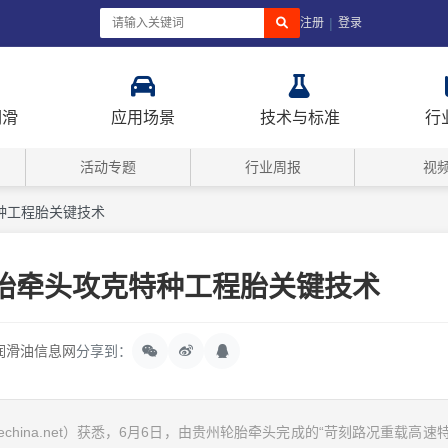
|
注册
登录
润滑
应用场景
技术与标准
行
活动专题
行业周报
视
种工程胎关键技术
胎牵头攻克特种工程胎关键技术
润滑油信息网
分享到：
china.net）获悉，6月6日，由贵州轮胎牵头完成的“苛刻路况重载高速