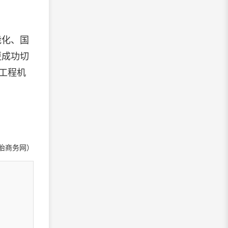
能化、国
更成功切
工程机
胎商务网）