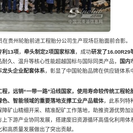
在贵州轮胎前进工程胎分公司生产现场巨胎面前合影。
利13项
，
牵头制定2项国家标准
，成功
研发了16.00R2
品耐久、温升等核心性能超越国标与国际同类产品，
国内
车龙头企业配套体系
，彰显了中国轮胎品牌在供应链体系
工程，远销“一带一路”沿线国家，使用寿命较传统工程轮
绿色、智能领域的重要落地支撑工业产品载体
，此系列特
保障矿山精细开采、精准配矿工作落地，助推资源优势加
方上下游产业协同发展，搭建废旧资源循环高值化利用体
化和高质量发展做出了突出贡献。