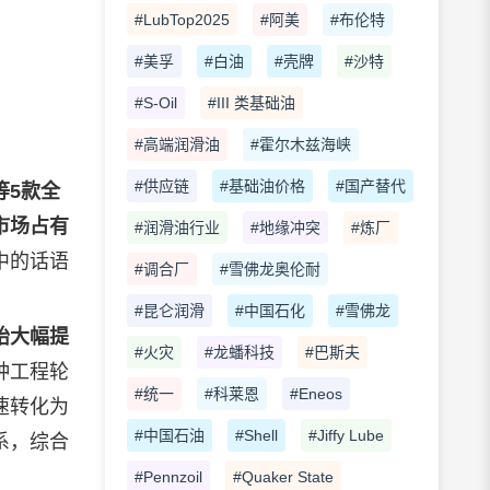
#LubTop2025
#阿美
#布伦特
#美孚
#白油
#壳牌
#沙特
#S-Oil
#III 类基础油
#高端润滑油
#霍尔木兹海峡
#供应链
#基础油价格
#国产替代
9等5款全
市场占有
#润滑油行业
#地缘冲突
#炼厂
中的话语
#调合厂
#雪佛龙奥伦耐
#昆仑润滑
#中国石化
#雪佛龙
胎大幅提
#火灾
#龙蟠科技
#巴斯夫
种工程轮
#统一
#科莱恩
#Eneos
速转化为
#中国石油
#Shell
#Jiffy Lube
系，综合
#Pennzoil
#Quaker State