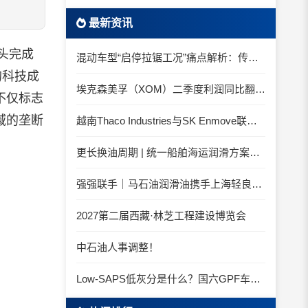
最新资讯
牵头完成
混动车型“启停拉锯工况”痛点解析：传统机油为何频繁出现油泥堆积？
的科技成
埃克森美孚（XOM）二季度利润同比翻倍 创2022年以来新高
不仅标志
域的垄断
越南Thaco Industries与SK Enmove联手合作润滑油
更长换油周期 | 统一船舶海运润滑方案与你并肩征服海况运维考验
强强联手｜马石油润滑油携手上海轻良，共筑造纸装备润滑新生态
2027第二届西藏·林芝工程建设博览会
中石油人事调整！
Low-SAPS低灰分是什么？国六GPF车辆为什么必须用低灰油