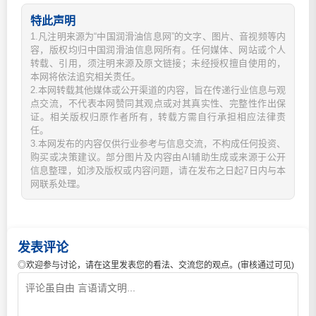
特此声明
1.凡注明来源为“中国润滑油信息网”的文字、图片、音视频等内
容，版权均归中国润滑油信息网所有。任何媒体、网站或个人
转载、引用，须注明来源及原文链接；未经授权擅自使用的，
本网将依法追究相关责任。
2.本网转载其他媒体或公开渠道的内容，旨在传递行业信息与观
点交流，不代表本网赞同其观点或对其真实性、完整性作出保
证。相关版权归原作者所有，转载方需自行承担相应法律责
任。
3.本网发布的内容仅供行业参考与信息交流，不构成任何投资、
购买或决策建议。部分图片及内容由AI辅助生成或来源于公开
信息整理，如涉及版权或内容问题，请在发布之日起7日内与本
网联系处理。
发表评论
◎欢迎参与讨论，请在这里发表您的看法、交流您的观点。(审核通过可见)