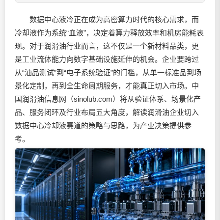
数据中心液冷正在成为高密算力时代的核心需求，而
冷却液作为系统“血液”，决定着算力释放效率和机房能耗表
现。对于
润滑油
行业而言，这不仅是一个新材料品类，更
是工业流体能力向数字基础设施延伸的机会。企业要跨过
从“油品测试”到“电子系统验证”的门槛，从单一标准品到场
景化定制，再到全生命周期服务，才能真正切入市场。中
国
润滑油
信息网（sinolub.com）将从验证体系、场景化产
品、服务闭环及行业布局五大角度，解读
润滑油
企业切入
数据中心冷却液赛道的策略与思路，为产业决策提供参
考。