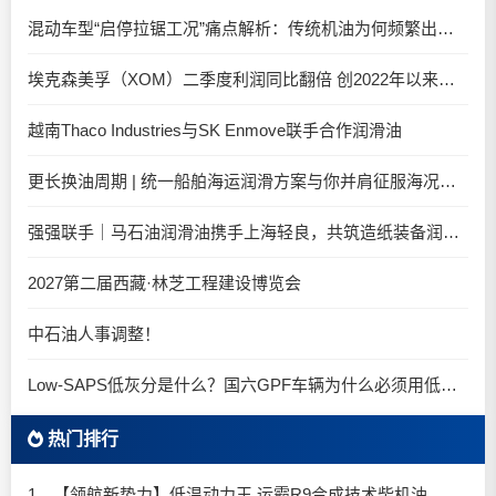
混动车型“启停拉锯工况”痛点解析：传统机油为何频繁出现油泥堆积？
埃克森美孚（XOM）二季度利润同比翻倍 创2022年以来新高
越南Thaco Industries与SK Enmove联手合作润滑油
更长换油周期 | 统一船舶海运润滑方案与你并肩征服海况运维考验
强强联手｜马石油润滑油携手上海轻良，共筑造纸装备润滑新生态
2027第二届西藏·林芝工程建设博览会
中石油人事调整！
Low-SAPS低灰分是什么？国六GPF车辆为什么必须用低灰油
热门排行
1、【领航新势力】低温动力王 运霸R9合成技术柴机油