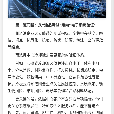
第一道门槛：从“油品测试”走向“电子系统验证”
润滑油
企业过去熟悉的测试指标，多集中在粘度、酸
值、闪点、抗氧化、抗磨、防锈、防腐、泡沫、空气释放
等维度。
而数据中心冷却液需要更复杂的验证体系。
例如，浸没式冷却液必须关注击穿电压、体积电阻
率、介电常数、材料兼容性、挥发损耗、长期热稳定、电
导率变化、颗粒污染、PCB兼容性、密封件兼容性等指
标。冷板式冷却液则要重点关注腐蚀控制、水质稳定、微
生物风险、结垢风险、电导率管理和管路材料适配。
更关键的是，数据中心客户不会只看单项指标。他们
更关心系统级验证：冷却液进入服务器后，能不能与冷
板、泵、阀、管路、密封件、机柜、服务器板卡长期协同