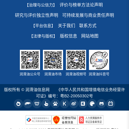
评价与榜单方法论声明
【治理与公信力】
研究与评价独立性声明
可持续发展与商业责任声明
关于我们
联系方式
【平台信息】
版权信息
网站地图
【法律与版权】
润滑油公众号
润滑油市场
润滑油视频号
润滑油抖音号
版权所有 © 润滑油信息网
《中华人民共和国增值电信业务经营许
可证》编号：粤B2-20050302号