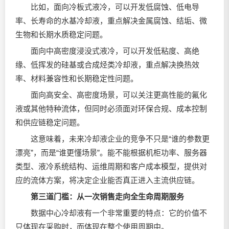
比如，面向冷板式液冷，可以开发低腐蚀、低电导
率、长寿命的水基冷却液，重点解决金属腐蚀、结垢、微
生物和长期水质稳定问题。
面向中高密度浸没式液冷，可以开发低粘度、高绝
缘、低挥发的硅基或合成烃类冷却液，重点解决换热效
率、材料兼容性和长期稳定性问题。
面向高安全、高密度场景，可以关注更高性能的氟化
液或其他特种流体，但同时必须面对环保合规、成本控制
和供应链稳定问题。
这意味着，未来冷却液企业的竞争不只是“谁的参数更
漂亮”，而是“谁更懂场景”。能不能根据机柜功率、服务器
类型、液冷系统结构、运维周期和客户成本模型，提供对
应的流体方案，将决定企业能否真正进入主流供应链。
第三道门槛：从一次销售走向全生命周期服务
数据中心冷却液有一个非常重要的特点：它的价值不
只体现在采购时，而体现在整个使用周期中。