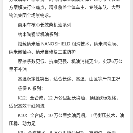
方案解决行业痛点，精准覆盖个体车主、专线车队、大型
物流集团全场景需求。
商用车核心长效柴机油系列
纳米陶瓷柴机油系列：
搭载纳米盾 NANOSHIELD 润滑技术，纳米陶瓷膜、
纳米微轴承、纳米自修复三重防护
摩擦系数更低、抗磨更强、机油消耗更少，实现6万公
里不补油
高温稳定性突出，适合长途、高温、山区等严苛工况
极保 K 系列：
K12：全合成，12 万公里超长换油，顶级欧标规格，
适配高效干线物流
K10：全合成，10 万公里换油周期，II 代衡压技术，油
压稳、动力足
K6：合成技术，6 万公里换油周期，高碱值、低消