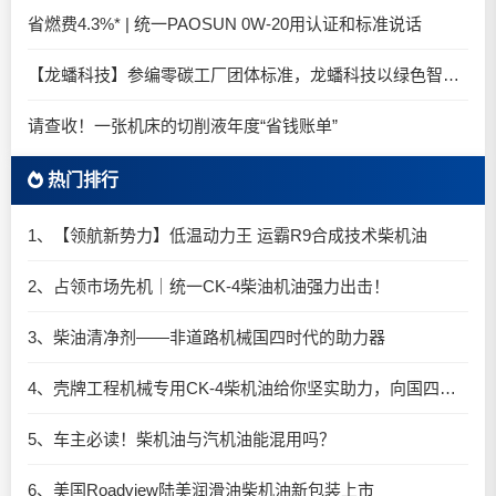
省燃费4.3%* | 统一PAOSUN 0W-20用认证和标准说话
【龙蟠科技】参编零碳工厂团体标准，龙蟠科技以绿色智造锚定零碳未来
请查收！一张机床的切削液年度“省钱账单”
热门排行
1、【领航新势力】低温动力王 运霸R9合成技术柴机油
2、占领市场先机｜统一CK-4柴油机油强力出击！
3、柴油清净剂——非道路机械国四时代的助力器
4、壳牌工程机械专用CK-4柴机油给你坚实助力，向国四时代迈进！
5、车主必读！柴机油与汽机油能混用吗？
6、美国Roadview陆美润滑油柴机油新包装上市