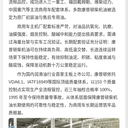
流程品控，成功进入三一重工、福田戴姆勒、潍柴动力、
中国重汽等主流商用车配套体系，多款康普顿柴机油被选
定为原厂初装油与售后专用油。
商用车主机厂配套标准严苛，对油品抗氧化、抗磨、
油膜强度、烟炱控制、酸碱中和能力提出极高要求，需通
过海量台架与实车工况验证。长期配套验证充分证明：康
普顿柴机油可在持续高负荷、高低温交替、长途连续运转
场景下保持性能稳定，有效抑制油泥、积碳、粘度衰减与
酸腐蚀，保障发动机数十万公里稳定运行。
作为国内
润滑油
行业首家主板上市公司，康普顿依托
VDA6.1、IATF16949等国际顶级质量体系，以153 个质量
控制点实现生产全流程管控，近三年抽检合格率 100%，
1995 年至今保持质量零事故，从体系层面保障康普顿柴机
油长期使用的可靠性与稳定性，为商用车长期运营筑牢品
质根基。