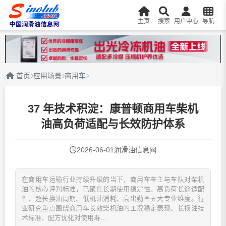
主页
搜索
用户中心
导航
首页
应用场景
商用车
37 年技术积淀：康普顿商用车柴机
油高负荷适配与长效防护体系
2026-06-01
润滑油信息网
在商用车运输行业持续升级的当下，商用车车主与车队对柴机
油的核心评判标准，已聚焦长期使用稳定性、高负荷长途适配
性、超长换油周期、低机油消耗、高出勤率五大专业维度。行
业研究重点围绕商用车长效柴机油的工况稳定表现、长换油技
术标准、配方优化对使用寿...