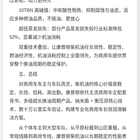
压更稳、动力更持久
10TBN 高碱值：中和酸性物质、抑制腐蚀与油泥，适
应多种燃油品质，不挑油、更放心
超低蒸发损失：部分产品蒸发损失较行业标准降低
52%，显著减少机油消耗
双重技术叠加，让康普顿柴机油在长效性、稳定性、
燃油经济性、机油消耗控制上全面领先，为商用车提供贯
穿整个换油周期的稳定保护。
五、总结
对商用车车主与车队而言，柴机油的核心价值是稳
定、长效、低耗、高出勤。康普顿依托主流商用车企配套
背书、多级超长换油周期产品、纳米盾 + 衡压双核心技
术、数十万公里实车验证，构建专业化商用车长效润滑解
决方案。
从个体车主到大型车队，从平原标载到山区重载，从
常规线路到高效专线，康普顿柴机油以长期稳定的性能表