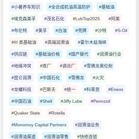
#小暑养车知识
#全合成机油高温防护
#基础油
#埃克森美孚
#茂名石化
#LubTop2025
#阿美
#布伦特
#美孚
#白油
#壳牌
#沙特
#S-Oil
#III 类基础油
#高端润滑油
#霍尔木兹海峡
#供应链
#基础油价格
#国产替代
#润滑油行业
#地缘冲突
#炼厂
#调合厂
#雪佛龙奥伦耐
#昆仑润滑
#中国石化
#雪佛龙
#火灾
#龙蟠科技
#巴斯夫
#统一
#科莱恩
#Eneos
#中国石油
#Shell
#Jiffy Lube
#Pennzoil
#Quaker State
#Rotella
#Monomoy Capital Partners
#润滑油业务
#润滑油渠道
#润滑油零售
#快修连锁