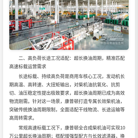
二、高负荷长途工况适配：超长换油周期，精准匹配
高速标载运营需求
长途标载、持续高负荷是商用车核心工况，发动机长
期高温、高转速、大扭矩输出，对柴机油抗氧化、抗剪
切、油压稳定性提出极致要求，超长换油周期已成为高效
物流刚需。针对这一场景，康普顿打造专属长效柴机油，
突破传统换油周期限制，全面适配干线物流、长途运输等
高周转需求。
常规高速标载工况下，康普顿全合成柴机油可实现10
万公里超长换油周期；搭配增强型配方与长效滤清器，换