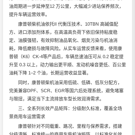
油周期进一步延伸至12 万公里，大幅减少进站保养频次，
提升车辆运营效率。
康普顿柴机油依托II 代衡压技术、10TBN 高碱值配
方、进口添加剂体系，在高温高负荷下依旧保持粘度稳
定、油膜强韧，有效抑制油品氧化、烟炱污染与机油消
耗，降低磨损与故障风险。从实车运营反馈来看，使用康
普顿（K6）CK-4等产品后，车辆怠速油压可从 0.2 稳定提
升至 0.3 以上，动力输出更平顺、发动机噪音更低、百公里
油耗下降 1–2 个油，长期运营收益显著。
同时，康普顿柴机油采用低硫、低磷、低灰分配方，
完美兼容DPF、SCR、EGR等国六后处理系统，避免堵塞
与限扭，满足当下主流排放车型长效润滑需求。
三、全系列长效产品矩阵：分级耐久标准，覆盖全场
景商用车运营需求
康普顿针对不同载重、路况、里程与保养需求，搭建
分级清晰、标准统一的商用车柴机油矩阵，以标准化长效