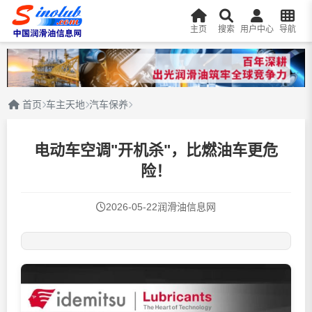
主页
搜索
用户中心
导航
首页
车主天地
汽车保养
电动车空调"开机杀"，比燃油车更危
险！
2026-05-22
润滑油信息网