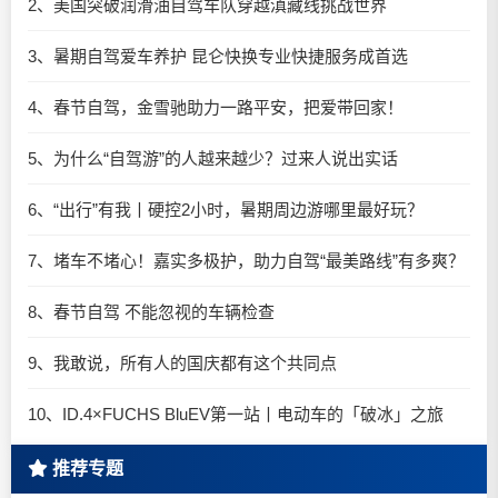
2、美国突破润滑油自驾车队穿越滇藏线挑战世界
3、暑期自驾爱车养护 昆仑快换专业快捷服务成首选
4、春节自驾，金雪驰助力一路平安，把爱带回家！
5、为什么“自驾游”的人越来越少？过来人说出实话
6、“出行”有我丨硬控2小时，暑期周边游哪里最好玩？
7、堵车不堵心！嘉实多极护，助力自驾“最美路线”有多爽？
8、春节自驾 不能忽视的车辆检查
9、我敢说，所有人的国庆都有这个共同点
10、ID.4×FUCHS BluEV第一站丨电动车的「破冰」之旅
推荐专题