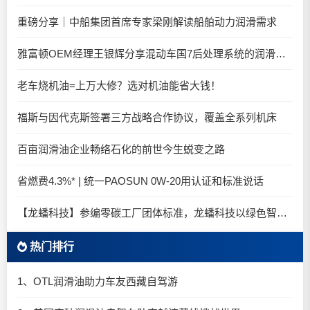
重磅分享｜中船集团首席专家梁刚解读船舶动力润滑需求
雅富顿OEM经理王银辉分享混动车国7后处理系统的润滑油要求
老车烧机油=上万大修？选对机油能省大钱！
福斯与因代克斯签署三方战略合作协议，覆盖全系列机床
百亩润滑油企业畅络石化的前世今生蜕变之路
省燃费4.3%* | 统一PAOSUN 0W-20用认证和标准说话
【龙蟠科技】参编零碳工厂团体标准，龙蟠科技以绿色智造锚定零碳未来
热门排行
1、OTL润滑油助力车友西藏自驾游