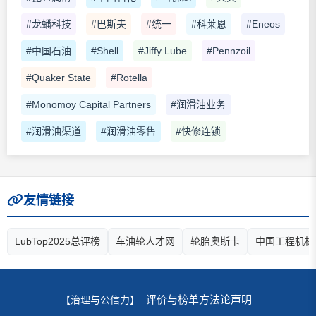
#龙蟠科技
#巴斯夫
#统一
#科莱恩
#Eneos
#中国石油
#Shell
#Jiffy Lube
#Pennzoil
#Quaker State
#Rotella
#Monomoy Capital Partners
#润滑油业务
#润滑油渠道
#润滑油零售
#快修连锁
友情链接
LubTop2025总评榜
车油轮人才网
轮胎奥斯卡
中国工程机械
评价与榜单方法论声明
【治理与公信力】