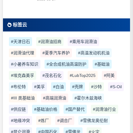
标签云
#天津日石
#润滑油招商
#乘用车润滑油
#润滑油代理
#夏季汽车养护
#高温发动机机油
#小暑养车知识
#全合成机油高温防护
#基础油
#埃克森美孚
#茂名石化
#LubTop2025
#阿美
#布伦特
#美孚
#白油
#壳牌
#沙特
#S-Oil
#III 类基础油
#高端润滑油
#霍尔木兹海峡
#供应链
#基础油价格
#国产替代
#润滑油行业
#地缘冲突
#炼厂
#调合厂
#雪佛龙奥伦耐
#昆仑润滑
#中国石化
#雪佛龙
#火灾