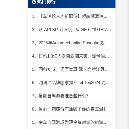
热门排行
1、【车油轮人才新职位】领航润滑油优质职位招聘
2、从 API SP 到 SQ，从 GF-6 到 GF-7：润滑油技术壁垒再升高，你准备好了吗？
3、2025年Automechanika Shanghai规模再度扩大：首次启用国家会展中心（上海）全部15个展馆
4、日均1.3亿人次自驾潮来袭，润滑油行业解锁增长新密码​
5、回归初味，还原本真 延长壳牌洋县踏春自驾游
6、润滑油品牌哪家强？LubTop2024 润滑油总评榜荣耀张榜
7、暑期自驾游要准备些什么？
8、当心一箱廉价汽油毁了你的自驾游！
9、房车自驾游成为现今最时髦的旅游方式