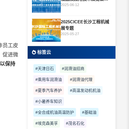
题
2025-06-12
2025CICEE长沙工程机械
展专题
2025-05-27
作员工皮
标签云
，促进微
，以保持
#天津日石
#润滑油招商
#乘用车润滑油
#润滑油代理
#夏季汽车养护
#高温发动机机油
#小暑养车知识
#全合成机油高温防护
#基础油
#埃克森美孚
#茂名石化