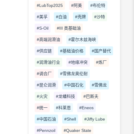
#LubTop2025
#阿美
#布伦特
#美孚
#白油
#壳牌
#沙特
#S-Oil
#III 类基础油
#高端润滑油
#霍尔木兹海峡
#供应链
#基础油价格
#国产替代
#润滑油行业
#地缘冲突
#炼厂
#调合厂
#雪佛龙奥伦耐
#昆仑润滑
#中国石化
#雪佛龙
#火灾
#龙蟠科技
#巴斯夫
#统一
#科莱恩
#Eneos
#中国石油
#Shell
#Jiffy Lube
#Pennzoil
#Quaker State