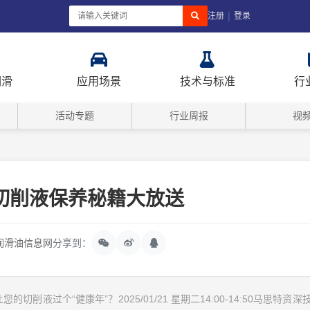
|
注册
登录
润滑
应用场景
技术与标准
行
活动专题
行业周报
视
 切削液保养秘籍大放送
润滑油信息网
分享到：
削液过个“健康年”？2025/01/21 星期二14:00-14:50马思特资