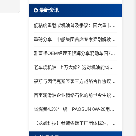
最新资讯
低粘度重载柴机油普及争议：国六重卡长期山区重载工况是否适合0W-20柴油机油？
重磅分享｜中船集团首席专家梁刚解读船舶动力润滑需求
雅富顿OEM经理王银辉分享混动车国7后处理系统的润滑油要求
老车烧机油=上万大修？选对机油能省大钱！
福斯与因代克斯签署三方战略合作协议，覆盖全系列机床
百亩润滑油企业畅络石化的前世今生蜕变之路
省燃费4.3%* | 统一PAOSUN 0W-20用认证和标准说话
【龙蟠科技】参编零碳工厂团体标准，龙蟠科技以绿色智造锚定零碳未来