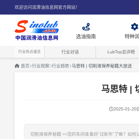
欢迎访问润滑油信息网官方网站！
选油指南
特种
行业对话
LubTop总评榜
行业热点速览
首页
行业观察
行业趋势
马思特 | 切削液保养秘籍大放送
马思特 |
2025-01-20
切削液保养秘籍 <<您的车间准备好“过新年”了嘛？如何让您的切