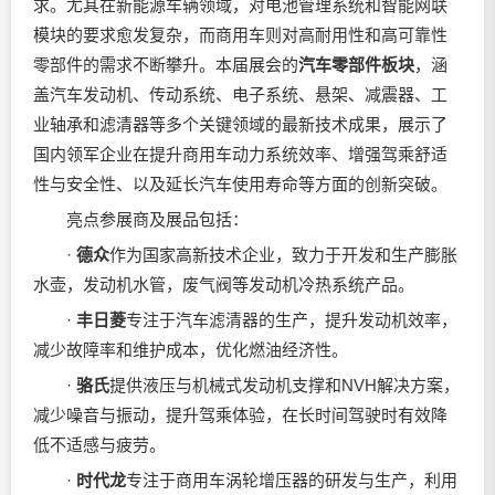
求。尤其在新能源车辆领域，对电池管理系统和智能网联
模块的要求愈发复杂，而商用车则对高耐用性和高可靠性
零部件的需求不断攀升。本届展会的
汽车零部件板块
，涵
盖汽车发动机、传动系统、电子系统、悬架、减震器、工
业轴承和滤清器等多个关键领域的最新技术成果，展示了
国内领军企业在提升商用车动力系统效率、增强驾乘舒适
性与安全性、以及延长汽车使用寿命等方面的创新突破。
亮点参展商及展品包括：
·
德众
作为国家高新技术企业，致力于开发和生产膨胀
水壶，发动机水管，废气阀等发动机冷热系统产品。
·
丰日菱
专注于汽车滤清器的生产，提升发动机效率，
减少故障率和维护成本，优化燃油经济性。
·
骆氏
提供液压与机械式发动机支撑和NVH解决方案，
减少噪音与振动，提升驾乘体验，在长时间驾驶时有效降
低不适感与疲劳。
·
时代龙
专注于商用车涡轮增压器的研发与生产，利用