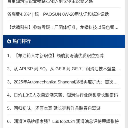
百亩润滑油企业畅络石化的前世今生蜕变之路
省燃费4.3%* | 统一PAOSUN 0W-20用认证和标准说话
【龙蟠科技】参编零碳工厂团体标准，龙蟠科技以绿色智造锚定零碳未来
热门排行
1、【车油轮人才新职位】领航润滑油优质职位招聘
2、从 API SP 到 SQ，从 GF-6 到 GF-7：润滑油技术壁垒再升高，你准备好了吗？
3、2025年Automechanika Shanghai规模再度扩大：首次启用国家会展中心（上海）全部15个展馆
4、日均1.3亿人次自驾潮来袭，润滑油行业解锁增长新密码​
5、回归初味，还原本真 延长壳牌洋县踏春自驾游
6、润滑油品牌哪家强？LubTop2024 润滑油总评榜荣耀张榜