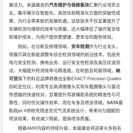
展活力。本届展会的
汽车维护与保修板块
汇聚行业领军企
业，集中展示在智能化、高效化和精准化方面的突破性成
果，为行业带来新的发展机遇。这些技术不仅显著提升了
车辆检测与维修的效率与质量，还大幅降低了操作复杂性
和维护成本，为用户提供更便捷、更安全的服务体验。
例如，在诊断及修理领域，
安车检测
作为行业龙头，
将展示其在新能源整车综合检测领域的前沿技术，包括充
电与安全检测、换电业务、运行安全性检测及高压纹波测
试，大幅提升检测效率与精准度。在轮胎及轮毂领域，
纳
可信
旗下的科吉品牌将推出全新EXACT Precision Quattro
四轮定位仪，利用专业高清摄像头实现车载摄像头与雷达
传感器的快速校对，显著提升驾驶辅助系统的精准性与可
靠性，同时优化操作效率。而在车身及喷涂领域，
SATA
最
新款jet X喷枪凭借迷宫式气流系统设计，带来均匀细腻的
喷涂效果，有效减少瑕疵，提高喷涂质量。
随着AMR内容的持续升级，本届展会将迎来众多知名