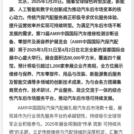
北京，
2025
年
1
月
20
日。随着全球绿色转型加速，新能
源、人工智能和数字化创新成为推动汽车后市场变革的核
心动力。传统汽保汽配服务商正积极寻求优化服务体验、
提升运营效率并实现可持续转型。为满足汽车后市场不断
发展的需求，第
73
届
AMR
中国国际汽车维修检测诊断设
备、零部件及美容养护展览会（
AMR
中国国际汽保汽配
展）将于
2025
年
3
月
31
日至
4
月
2
日在北京全新的首都国际会
展中心盛大举行。展会面积达
80,000
平方米，覆盖四个展
馆，预计将吸引超
过
1,200
家参展企业齐亮相，全方位展示
维修与保养、汽车零部件、用品与改装、新能源售后服务
及智能交通等多领域的创新技术成果，为与会各方搭建集
商贸合作、技术研讨、产业服务、政企交流于一体的综合
性汽车后市场服务平台，推动汽车后市场可持续发展。
AMR中国国际汽保汽配展扎根汽车后市场数十载，展
现其作为行业领先服务平台的卓越韧性，持续吸引全球领
军企业积极参与。2025年展会将围绕“传承 筑新 可持续共
栖”的主题，立足传统维修与汽配领域的深厚积淀，汇聚汽