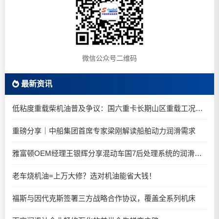
微信公众号二维码
最新资讯
低粘度重载柴机油普及争议：国六重卡长期山区重载工况是否适合0W-20柴油机油？
重磅分享｜中船集团首席专家梁刚解读船舶动力润滑需求
雅富顿OEM经理王银辉分享混动车国7后处理系统的润滑油要求
老车烧机油=上万大修？选对机油能省大钱！
福斯与因代克斯签署三方战略合作协议，覆盖全系列机床