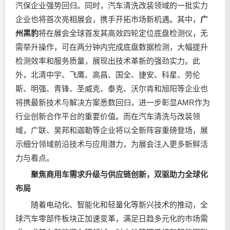
汽保企业强势回归。同时，汽车清洗改装领域的一批实力
企业也将首次亮相展会，携手开拓市场新机遇。其中，
广
州黑豹
将在展会全球首发其高效四轮定位底盘检测仪，无
需举升操作，可在两分钟内完成底盘数据检测，大幅提升
检测效率和服务质量，展现出技术革新的强劲实力。此
外，北清中宇、飞鹰、高昌、国全、捷安、科星、劳伦
斯、明强、青锋、圣威克、泰克、沃尔肯和旭阳等企业也
将携最新技术与解决方案悉数回归，进一步彰显AMR作为
行业创新合作平台的重要价值。而在汽车清洗与改装领
域，广联、昊邦和迦勒等企业将以全新阵容重磅登场，展
示细分领域前沿技术与应用潜力，为展会注入更多新鲜活
力与看点。
聚焦商用车需求升级与供应链创新，双驱助力全球化
布局
随着电动化、智能化和轻量化等新兴技术的推动，全
球汽车零部件板块正加速变革，满足日趋多元化的市场需