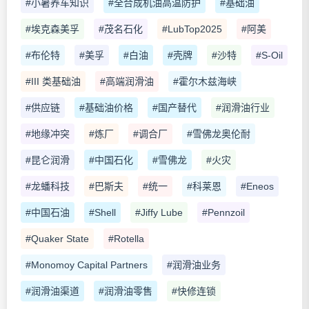
#小暑养车知识
#全合成机油高温防护
#基础油
#埃克森美孚
#茂名石化
#LubTop2025
#阿美
#布伦特
#美孚
#白油
#壳牌
#沙特
#S-Oil
#III 类基础油
#高端润滑油
#霍尔木兹海峡
#供应链
#基础油价格
#国产替代
#润滑油行业
#地缘冲突
#炼厂
#调合厂
#雪佛龙奥伦耐
#昆仑润滑
#中国石化
#雪佛龙
#火灾
#龙蟠科技
#巴斯夫
#统一
#科莱恩
#Eneos
#中国石油
#Shell
#Jiffy Lube
#Pennzoil
#Quaker State
#Rotella
#Monomoy Capital Partners
#润滑油业务
#润滑油渠道
#润滑油零售
#快修连锁