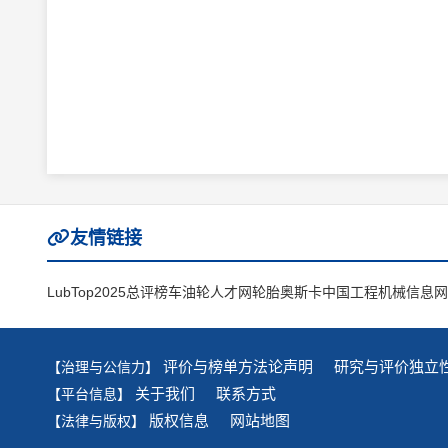
友情链接
LubTop2025总评榜
车油轮人才网
轮胎奥斯卡
中国工程机械信息网
评价与榜单方法论声明
研究与评价独立
【治理与公信力】
关于我们
联系方式
【平台信息】
版权信息
网站地图
【法律与版权】