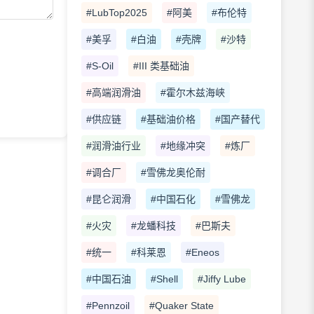
#LubTop2025
#阿美
#布伦特
#美孚
#白油
#壳牌
#沙特
#S-Oil
#III 类基础油
#高端润滑油
#霍尔木兹海峡
#供应链
#基础油价格
#国产替代
#润滑油行业
#地缘冲突
#炼厂
#调合厂
#雪佛龙奥伦耐
#昆仑润滑
#中国石化
#雪佛龙
#火灾
#龙蟠科技
#巴斯夫
#统一
#科莱恩
#Eneos
#中国石油
#Shell
#Jiffy Lube
#Pennzoil
#Quaker State