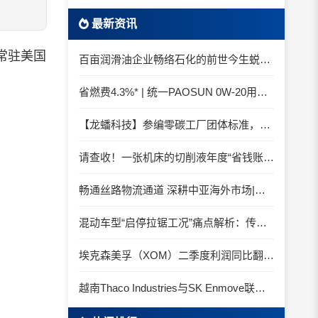
最新资讯
 常驻美国
百亩润滑油企业畅络石化的前世今生蜕变之路
省燃费4.3%* | 统一PAOSUN 0W-20用认证和标准说话
【龙蟠科技】参编零碳工厂团体标准，龙蟠科技以绿色智造锚定零碳未来
请查收！一张机床的切削液年度“省钱账单”
畅通丝路物流通道 深耕中亚海外市场|中国石化SINOPEC润滑油北京-阿拉木图图定班列顺利抵达
混动车型“启停拉锯工况”痛点解析：传统机油为何频繁出现油泥堆积？
埃克森美孚（XOM）二季度利润同比翻倍 创2022年以来新高
越南Thaco Industries与SK Enmove联手合作润滑油