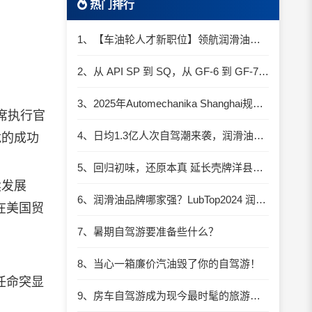
热门排行
1、【车油轮人才新职位】领航润滑油优质职位招聘
2、从 API SP 到 SQ，从 GF-6 到 GF-7：润滑油技术壁垒再升高，你准备好了吗？
3、2025年Automechanika Shanghai规模再度扩大：首次启用国家会展中心（上海）全部15个展馆
席执行官
4、日均1.3亿人次自驾潮来袭，润滑油行业解锁增长新密码​
龙的成功
5、回归初味，还原本真 延长壳牌洋县踏春自驾游
续发展
6、润滑油品牌哪家强？LubTop2024 润滑油总评榜荣耀张榜
在美国贸
7、暑期自驾游要准备些什么？
8、当心一箱廉价汽油毁了你的自驾游！
任命突显
9、房车自驾游成为现今最时髦的旅游方式