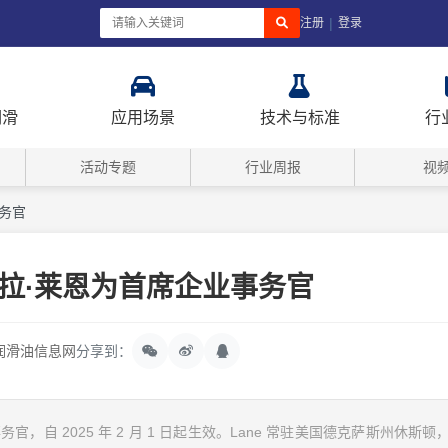
|
注册
登录
润滑
应用场景
技术与标准
行
活动专题
行业周报
视
务官
拉·莱恩为首席企业事务官
润滑油信息网
分享到：
务官，自 2025 年 2 月 1 日起生效。Lane 常驻美国德克萨斯州休斯