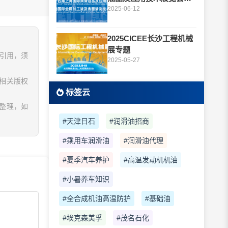
题
2025-06-12
2025CICEE长沙工程机械
展专题
、引用，须
2025-05-27
相关版权
标签云
息整理，如
#天津日石
#润滑油招商
#乘用车润滑油
#润滑油代理
#夏季汽车养护
#高温发动机机油
#小暑养车知识
#全合成机油高温防护
#基础油
#埃克森美孚
#茂名石化