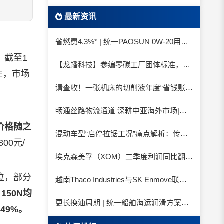
最新资讯
省燃费4.3%* | 统一PAOSUN 0W-20用认证和标准说话
截至1
【龙蟠科技】参编零碳工厂团体标准，龙蟠科技以绿色智造锚定零碳未来
性，市场
请查收！一张机床的切削液年度“省钱账单”
畅通丝路物流通道 深耕中亚海外市场|中国石化SINOPEC润滑油北京-阿拉木图图定班列顺利抵达
价格随之
混动车型“启停拉锯工况”痛点解析：传统机油为何频繁出现油泥堆积？
00元/
埃克森美孚（XOM）二季度利润同比翻倍 创2022年以来新高
位，部分
越南Thaco Industries与SK Enmove联手合作润滑油
，
150N均
更长换油周期 | 统一船舶海运润滑方案与你并肩征服海况运维考验
49%。