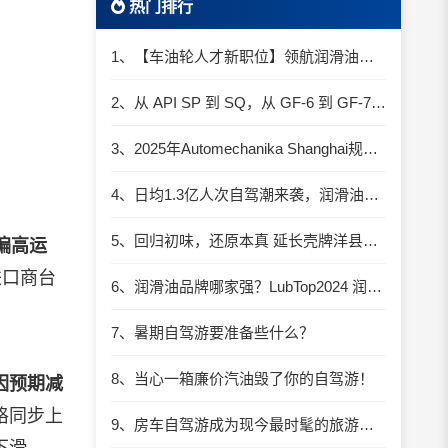
热门排行
1、【车油轮人才新职位】领航润滑油优质职位招聘
2、从 API SP 到 SQ，从 GF-6 到 GF-7：润滑油技术壁垒再升高，你准备好了吗？
3、2025年Automechanika Shanghai规模再度扩大：首次启用国家会展中心（上海）全部15个展馆
4、日均1.3亿人次自驾潮来袭，润滑油行业解锁增长新密码​
5、回归初味，还原本真 延长壳牌洋县踏春自驾游
偏高运
进口商台
6、润滑油品牌哪家强？LubTop2024 润滑油总评榜荣耀张榜
7、暑期自驾游要准备些什么？
8、当心一箱廉价汽油毁了你的自驾游！
因预期减
格同步上
9、房车自驾游成为现今最时髦的旅游方式