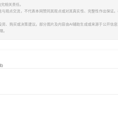
追究相关责任。
信息与观点交流，不代表本网赞同其观点或对其真实性、完整性作出保证。
投资、购买或决策建议。部分图片及内容由AI辅助生成或来源于公开信
理。
)