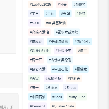
#LubTop2025
#阿美
#布伦特
#美孚
#白油
#壳牌
#沙特
#S-Oil
#III 类基础油
#高端润滑油
#霍尔木兹海峡
#供应链
#基础油价格
#国产替代
#润滑油行业
#地缘冲突
#炼厂
#调合厂
#雪佛龙奥伦耐
#昆仑润滑
#中国石化
#雪佛龙
#火灾
#龙蟠科技
#巴斯夫
#统一
#科莱恩
#Eneos
#中国石油
#Shell
#Jiffy Lube
#Pennzoil
#Quaker State
、引用，须