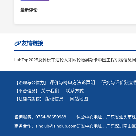
最新评论
友情链接
LubTop2025总评榜
车油轮人才网
轮胎奥斯卡
中国工程机械信息网
评价与榜单方法论声明
研究与评价独立
【治理与公信力】
关于我们
联系方式
【平台信息】
版权信息
网站地图
【法律与版权】
咨询服务：0754-88650988
运营中心地址：广东省汕头市珠港
商务合作：sinolub@sinolub.com
研发中心地址：广东深圳南山区