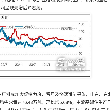
吨，周涨幅3.91%。以加氢尾油为原料的生产厂家利润显著
场利润呈现先增后降态势。
厂排库加大促销力度，贸易及终端适量采购，山东、东
需求量达76.43万吨，环比增5.68%；主流基础油生产