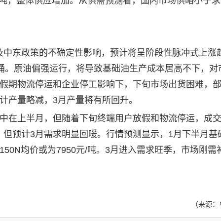
约12万吨，整体供应增加。从供需预测看，国内市场供略小于
中东政策的不确定性影响，预计将呈阶段性脉冲式上涨
美元/桶。原油偏强运行，将导致基础油生产成本居高不下，
节假期物流停运和企业停工影响下，下旬市场出货困难，
预计产量略减，3月产量将有所回升。
中在上半月，但随着下旬终端用户放假和物流停运，成交
，但预计3月需求明显回暖。行情预测显示，1月下半月基
50N均价或为7950元/吨。3月进入需求旺季，市场刚需
（来源：