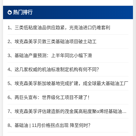
热门排行
1、三类低粘度油品供应趋紧，光亮油进口仍难套利
2、埃克森美孚贝敦三类基础油项目破土动工
3、基础油产量预测：上半年同比小幅下滑
4、这几家权威的机油标准制定机构有何不同？
5、埃克森美孚新加坡基地完成扩建，成全球最大基础油工厂​
6、两巨头宣布：世界级化工项目不建了！
7、埃克森美孚评估建造新的茂金属高粘度聚α烯烃基础油（mHiVis PAO）装置
8、基础油 | 11月价格拐点出现 降至何时？