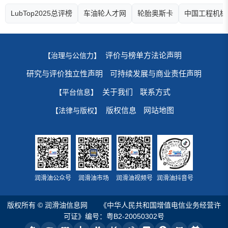
LubTop2025总评榜
车油轮人才网
轮胎奥斯卡
中国工程机械
评价与榜单方法论声明
【治理与公信力】
研究与评价独立性声明
可持续发展与商业责任声明
关于我们
联系方式
【平台信息】
版权信息
网站地图
【法律与版权】
润滑油公众号
润滑油市场
润滑油视频号
润滑油抖音号
版权所有 © 润滑油信息网
《中华人民共和国增值电信业务经营许
可证》编号：粤B2-20050302号