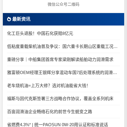
微信公众号二维码
最新资讯
化工巨头退股！中国石化获赔8亿元
低粘度重载柴机油普及争议：国六重卡长期山区重载工况是否适合0W-20柴油机油？
重磅分享｜中船集团首席专家梁刚解读船舶动力润滑需求
雅富顿OEM经理王银辉分享混动车国7后处理系统的润滑油要求
老车烧机油=上万大修？选对机油能省大钱！
福斯与因代克斯签署三方战略合作协议，覆盖全系列机床
百亩润滑油企业畅络石化的前世今生蜕变之路
省燃费4.3%* | 统一PAOSUN 0W-20用认证和标准说话