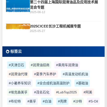
第二十四届上海国际润滑油品及应用技术展
览会专题
2025-06-12
2025CICEE长沙工程机械展专题
2025-05-27
标签云
#天津日石
#润滑油招商
#乘用车润滑油
#润滑油代理
#夏季汽车养护
#高温发动机机油
#小暑养车知识
#全合成机油高温防护
#基础油
#埃克森美孚
#茂名石化
#LubTop2025
#阿美
#布伦特
#美孚
#白油
#壳牌
#沙特
#S-Oil