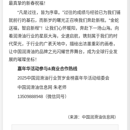
最真挚的新春祝福！
“凡是过往，皆为序章。”过往的成绩与经验已为我们铺
就前行的基石，而新岁的曙光正召唤我们奔赴新程。“金蛇
送福，智启新程”！让我们心怀暖阳，奔赴下一场山海。向
着润滑油行业的星辰大海，全速启航，镌刻属于我们的时
代荣光，于行业的广袤天地中，描绘出浓墨重彩的画卷，
让中国润滑油的品牌之光闪耀世界舞台，成为全球行业发
展的璀璨坐标！
嘉年华活动参与&商业合作热线
2025中国润滑油行业贺岁金榜嘉年华活动组委会
中国润滑油信息网 朱老师
13509888948（微信同号）
（来源：中国润滑油信息网）