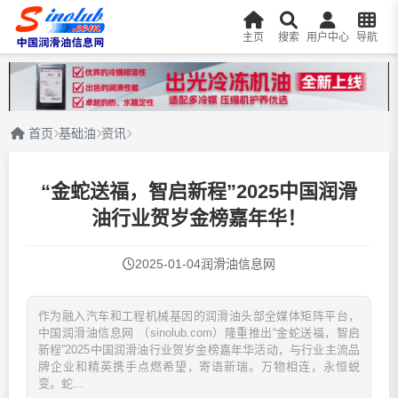
主页
搜索
用户中心
导航
首页
基础油
资讯
“金蛇送福，智启新程”2025中国润滑
油行业贺岁金榜嘉年华！
2025-01-04
润滑油信息网
作为融入汽车和工程机械基因的润滑油头部全媒体矩阵平台，
中国润滑油信息网 （sinolub.com）隆重推出“金蛇送福，智启
新程”2025中国润滑油行业贺岁金榜嘉年华活动，与行业主流品
牌企业和精英携手点燃希望，寄语新瑞。万物相连，永恒蜕
变。蛇...