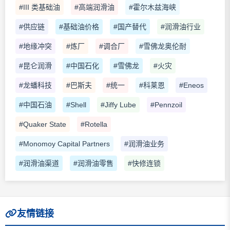
#III 类基础油
#高端润滑油
#霍尔木兹海峡
#供应链
#基础油价格
#国产替代
#润滑油行业
#地缘冲突
#炼厂
#调合厂
#雪佛龙奥伦耐
#昆仑润滑
#中国石化
#雪佛龙
#火灾
#龙蟠科技
#巴斯夫
#统一
#科莱恩
#Eneos
#中国石油
#Shell
#Jiffy Lube
#Pennzoil
#Quaker State
#Rotella
#Monomoy Capital Partners
#润滑油业务
#润滑油渠道
#润滑油零售
#快修连锁
友情链接