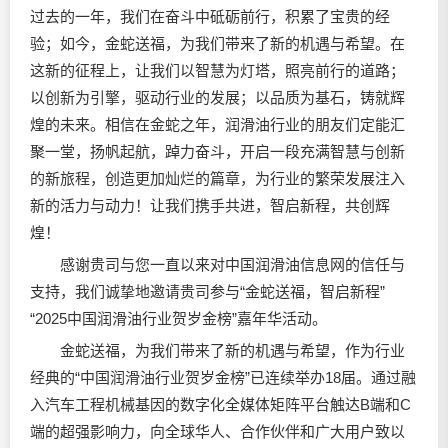
过去的一年，我们在奋斗中砥砺前行，积累了宝贵的经
验；如今，金蛇送福，为我们带来了新的机遇与希望。在
这新的征程上，让我们以智慧为灯塔，照亮前行的道路；
以创新为引擎，驱动行业的发展；以品质为基石，铸就辉
煌的未来。相信在金蛇之年，
润滑油
行业的朋友们定能汇
聚一堂，扬帆起航，踔力奋斗，开启一段充满智慧与创新
的新旅程，创造更加灿烂的篇章，为行业的繁荣发展注入
新的活力与动力！让我们携手共进，智启新程，共创辉
煌！
感谢贵司与您一直以来对中国
润滑油
信息网的信任与
支持，我们诚挚地邀请贵司参与“金蛇送福，智启新程”
“2025中国润滑油行业贺岁金榜”嘉年华活动。
金蛇送福，为我们带来了新的机遇与希望，作为行业
经典的“中国润滑油行业贺岁金榜”已连续举办18届。通过融
入汽车工程机械基因的数字化全媒体矩阵平台触达B端和C
端的超强影响力，向全球华人、合作伙伴和广大用户致以