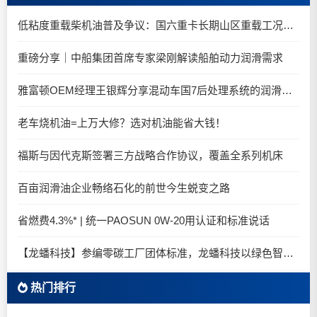
低粘度重载柴机油普及争议：国六重卡长期山区重载工况是否适合0W-20柴油机油？
重磅分享｜中船集团首席专家梁刚解读船舶动力润滑需求
雅富顿OEM经理王银辉分享混动车国7后处理系统的润滑油要求
老车烧机油=上万大修？选对机油能省大钱！
福斯与因代克斯签署三方战略合作协议，覆盖全系列机床
百亩润滑油企业畅络石化的前世今生蜕变之路
省燃费4.3%* | 统一PAOSUN 0W-20用认证和标准说话
【龙蟠科技】参编零碳工厂团体标准，龙蟠科技以绿色智造锚定零碳未来
热门排行