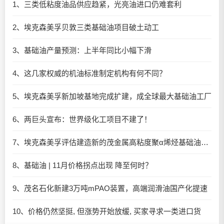
1、三类低粘度油品供应趋紧，光亮油进口仍难套利
2、埃克森美孚贝敦三类基础油项目破土动工
3、基础油产量预测：上半年同比小幅下滑
4、这几家权威的机油标准制定机构有何不同？
5、埃克森美孚新加坡基地完成扩建，成全球最大基础油工厂​
6、两巨头宣布：世界级化工项目不建了！
7、埃克森美孚评估建造新的茂金属高粘度聚α烯烃基础油（mHiVis PAO）装置
8、基础油 | 11月价格拐点出现 降至何时？
9、茂名石化新建3万吨mPAO装置，高端润滑油国产化提速
10、价格仍然坚挺, 但涨势开始放缓, 买家寻求一类进口货