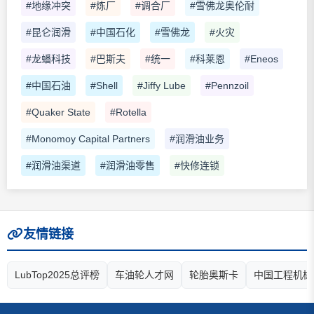
#地缘冲突
#炼厂
#调合厂
#雪佛龙奥伦耐
#昆仑润滑
#中国石化
#雪佛龙
#火灾
#龙蟠科技
#巴斯夫
#统一
#科莱恩
#Eneos
#中国石油
#Shell
#Jiffy Lube
#Pennzoil
#Quaker State
#Rotella
#Monomoy Capital Partners
#润滑油业务
#润滑油渠道
#润滑油零售
#快修连锁
友情链接
LubTop2025总评榜
车油轮人才网
轮胎奥斯卡
中国工程机械