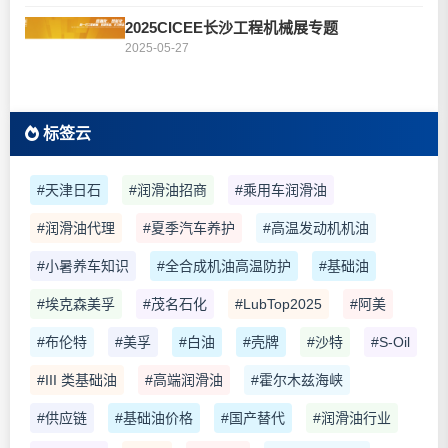
2025CICEE长沙工程机械展专题
2025-05-27
标签云
#天津日石
#润滑油招商
#乘用车润滑油
#润滑油代理
#夏季汽车养护
#高温发动机机油
#小暑养车知识
#全合成机油高温防护
#基础油
#埃克森美孚
#茂名石化
#LubTop2025
#阿美
#布伦特
#美孚
#白油
#壳牌
#沙特
#S-Oil
#III 类基础油
#高端润滑油
#霍尔木兹海峡
#供应链
#基础油价格
#国产替代
#润滑油行业