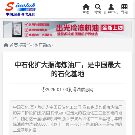
主页
搜索
用户中心
导航
首页
基础油
炼厂动态
中石化扩大振海炼油厂，是中国最大
的石化基地
2025-01-03
润滑油信息网
中国石化,官方称之为中国石油化工公司,宣布完成其镇海炼油厂
的第二阶段扩建,巩固其作为中国最大的石油化工工业基地的地
位。随着这一里程碑的到来,浙江宁波石油化工工业基地每年的
炼油能力达到5000万吨以上。位于长江三角洲的这一最先进的
工业基地包括...