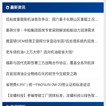
最新资讯
低粘度重载柴机油普及争议：国六重卡长期山区重载工况是否适合0W-20柴油机油？
重磅分享｜中船集团首席专家梁刚解读船舶动力润滑需求
雅富顿OEM经理王银辉分享混动车国7后处理系统的润滑油要求
老车烧机油=上万大修？选对机油能省大钱！
福斯与因代克斯签署三方战略合作协议，覆盖全系列机床
百亩润滑油企业畅络石化的前世今生蜕变之路
省燃费4.3%* | 统一PAOSUN 0W-20用认证和标准说话
【龙蟠科技】参编零碳工厂团体标准，龙蟠科技以绿色智造锚定零碳未来