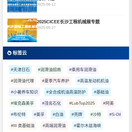
2025-06-12
2025CICEE长沙工程机械展专题
2025-05-27
标签云
#天津日石
#润滑油招商
#乘用车润滑油
#润滑油代理
#夏季汽车养护
#高温发动机机油
#小暑养车知识
#全合成机油高温防护
#基础油
#埃克森美孚
#茂名石化
#LubTop2025
#阿美
#布伦特
#美孚
#白油
#壳牌
#沙特
#S-Oil
#III 类基础油
#高端润滑油
#霍尔木兹海峡