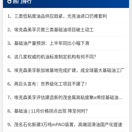
热门排行
1、三类低粘度油品供应趋紧，光亮油进口仍难套利
2、埃克森美孚贝敦三类基础油项目破土动工
3、基础油产量预测：上半年同比小幅下滑
4、这几家权威的机油标准制定机构有何不同？
5、埃克森美孚新加坡基地完成扩建，成全球最大基础油工厂​
6、两巨头宣布：世界级化工项目不建了！
7、埃克森美孚评估建造新的茂金属高粘度聚α烯烃基础油（mHiVis PAO）装置
8、基础油 | 11月价格拐点出现 降至何时？
9、茂名石化新建3万吨mPAO装置，高端润滑油国产化提速