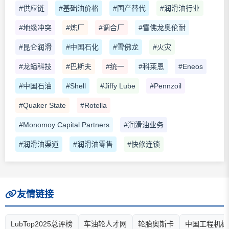
#供应链
#基础油价格
#国产替代
#润滑油行业
#地缘冲突
#炼厂
#调合厂
#雪佛龙奥伦耐
#昆仑润滑
#中国石化
#雪佛龙
#火灾
#龙蟠科技
#巴斯夫
#统一
#科莱恩
#Eneos
#中国石油
#Shell
#Jiffy Lube
#Pennzoil
#Quaker State
#Rotella
#Monomoy Capital Partners
#润滑油业务
#润滑油渠道
#润滑油零售
#快修连锁
友情链接
LubTop2025总评榜
车油轮人才网
轮胎奥斯卡
中国工程机械