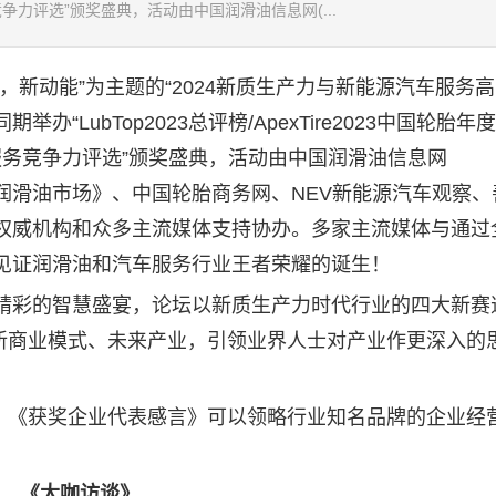
服务竞争力评选”颁奖盛典，活动由中国润滑油信息网(...
新动能”为主题的“2024新质生产力与新能源汽车服务高
办“LubTop2023总评榜/ApexTire2023中国轮胎年
车服务竞争力评选”颁奖盛典，活动由中国
润滑油
信息网
润滑油
市场》、中国轮胎商务网、NEV新能源汽车观察、
权威机构和众多主流媒体支持协办。多家主流媒体与通过
见证
润滑油
和汽车服务行业王者荣耀的诞生！
彩的智慧盛宴，论坛以新质生产力时代行业的四大新赛
新商业模式、未来产业，引领业界人士对产业作更深入的
《获奖企业代表感言》可以领略行业知名品牌的企业经
《大咖访谈》