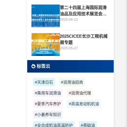
第二十四届上海国际润滑
油品及应用技术展览会专
题
2025-06-12
2025CICEE长沙工程机械
展专题
2025-05-27
标签云
#天津日石
#润滑油招商
#乘用车润滑油
#润滑油代理
#夏季汽车养护
#高温发动机机油
#小暑养车知识
#全合成机油高温防护
#基础油