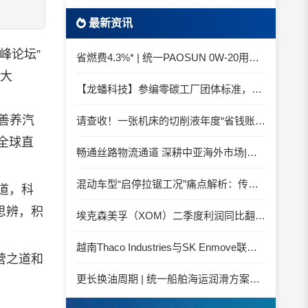
最新资讯
峰论坛”
省燃费4.3%* | 统一PAOSUN 0W-20用认证和标准说话
度大
【龙蟠科技】参编零碳工厂团体标准，龙蟠科技以绿色智造锚定零碳未来
善养汽
请查收！一张机床的切削液年度“省钱账单”
全球直
畅通丝路物流通道 深耕中亚海外市场|中国石化SINOPEC润滑油北京-阿拉木图图定班列顺利抵达
混动车型“启停拉锯工况”痛点解析：传统机油为何频繁出现油泥堆积？
道，科
思辨，积
埃克森美孚（XOM）二季度利润同比翻倍 创2022年以来新高
越南Thaco Industries与SK Enmove联手合作润滑油
营之道和
更长换油周期 | 统一船舶海运润滑方案与你并肩征服海况运维考验