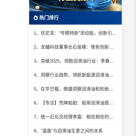
热门排行
1、优尼克：“专精特新”添动能，创新引领行稳致远
2、龙蟠科技董事长石俊峰：惟有创新转型 企业才拥有不竭的动力
3、突破2025，领跑润滑油行业：李春卿总经理谈创新驱动的炸裂增长
4、洞察行业趋势，领航新能源润滑油赛道
5、在华廿载，朗盛洞察润滑油和轮胎市场新动向
6、【专访】壳牌船舶：船用润滑油是航运脱碳的重要一环
7、统一石化总经理李嘉：相信相信的力量！
8、"温度"与润滑油生意之间的关系