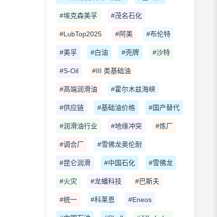
#埃克森美孚
#茂名石化
#LubTop2025
#阿美
#布伦特
#美孚
#白油
#壳牌
#沙特
#S-Oil
#III 类基础油
#高端润滑油
#霍尔木兹海峡
#供应链
#基础油价格
#国产替代
#润滑油行业
#地缘冲突
#炼厂
#调合厂
#雪佛龙奥伦耐
#昆仑润滑
#中国石化
#雪佛龙
#火灾
#龙蟠科技
#巴斯夫
#统一
#科莱恩
#Eneos