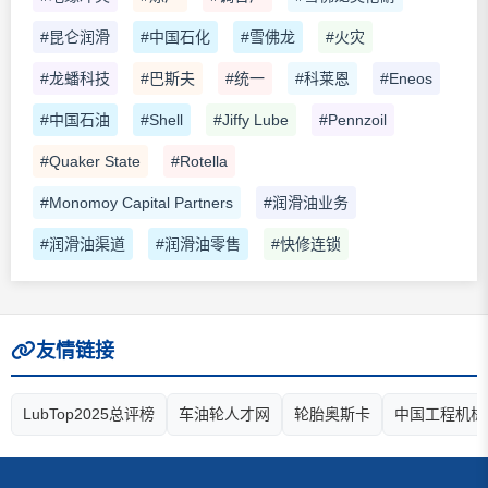
#昆仑润滑
#中国石化
#雪佛龙
#火灾
#龙蟠科技
#巴斯夫
#统一
#科莱恩
#Eneos
#中国石油
#Shell
#Jiffy Lube
#Pennzoil
#Quaker State
#Rotella
#Monomoy Capital Partners
#润滑油业务
#润滑油渠道
#润滑油零售
#快修连锁
友情链接
LubTop2025总评榜
车油轮人才网
轮胎奥斯卡
中国工程机械