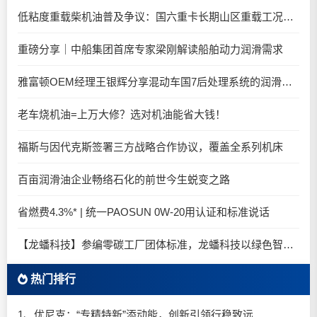
低粘度重载柴机油普及争议：国六重卡长期山区重载工况是否适合0W-20柴油机油？
重磅分享｜中船集团首席专家梁刚解读船舶动力润滑需求
雅富顿OEM经理王银辉分享混动车国7后处理系统的润滑油要求
老车烧机油=上万大修？选对机油能省大钱！
福斯与因代克斯签署三方战略合作协议，覆盖全系列机床
百亩润滑油企业畅络石化的前世今生蜕变之路
省燃费4.3%* | 统一PAOSUN 0W-20用认证和标准说话
【龙蟠科技】参编零碳工厂团体标准，龙蟠科技以绿色智造锚定零碳未来
热门排行
1、优尼克：“专精特新”添动能，创新引领行稳致远