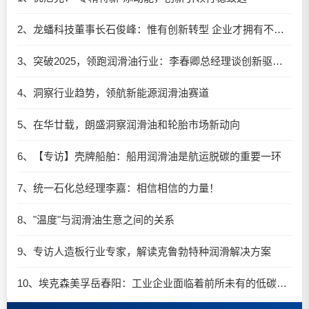
2、龙蟠科技董事长石俊峰：惟有创新转型 企业才拥有不竭的动力
3、突破2025，领跑润滑油行业：李春卿总经理谈创新驱动的炸裂增长
4、洞察行业趋势，领航新能源润滑油赛道
5、在华廿载，朗盛洞察润滑油和轮胎市场新动向
6、【专访】壳牌船舶：船用润滑油是航运脱碳的重要一环
7、统一石化总经理李嘉：相信相信的力量！
8、"温度"与润滑油生意之间的关系
9、专访人造板行业专家，解读克鲁勃特种润滑解决方案
10、埃克森美孚岳春阳：工业企业面临着前所未有的低碳转型机遇