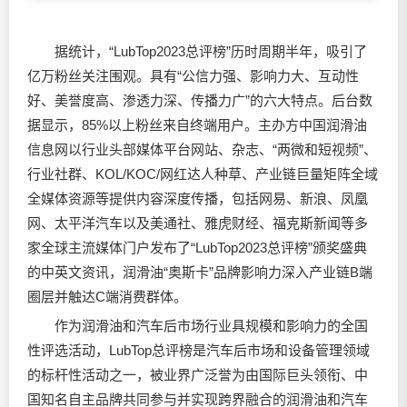
据统计，“LubTop2023总评榜”历时周期半年，吸引了
亿万粉丝关注围观。具有“公信力强、影响力大、互动性
好、美誉度高、渗透力深、传播力广”的六大特点。后台数
据显示，85%以上粉丝来自终端用户。主办方中国润滑油
信息网以行业头部媒体平台网站、杂志、“两微和短视频”、
行业社群、KOL/KOC/网红达人种草、产业链巨量矩阵全域
全媒体资源等提供内容深度传播，包括网易、新浪、凤凰
网、太平洋汽车以及美通社、雅虎财经、福克斯新闻等多
家全球主流媒体门户发布了“LubTop2023总评榜”颁奖盛典
的中英文资讯，润滑油“奥斯卡”品牌影响力深入产业链B端
圈层并触达C端消费群体。
作为润滑油和汽车后市场行业具规模和影响力的全国
性评选活动，LubTop总评榜是汽车后市场和设备管理领域
的标杆性活动之一，被业界广泛誉为由国际巨头领衔、中
国知名自主品牌共同参与并实现跨界融合的润滑油和汽车