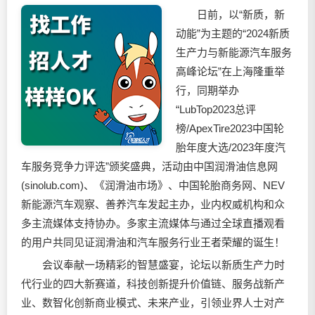
日前，以“新质，新
动能”为主题的“2024新质
生产力与新能源汽车服务
高峰论坛”在上海隆重举
行，同期举办
“LubTop2023总评
榜/ApexTire2023中国轮
胎年度大选/2023年度汽
车服务竞争力评选”颁奖盛典，活动由中国
润滑油
信息网
(sinolub.com)、《
润滑油
市场》、中国轮胎商务网、NEV
新能源汽车观察、善养汽车发起主办，业内权威机构和众
多主流媒体支持协办。多家主流媒体与通过全球直播观看
的用户共同见证
润滑油
和汽车服务行业王者荣耀的诞生！
会议奉献一场精彩的智慧盛宴，论坛以新质生产力时
代行业的四大新赛道，科技创新提升价值链、服务战新产
业、数智化创新商业模式、未来产业，引领业界人士对产