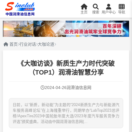
主页
搜索
用户中心
导航
首页
行业对话
大咖论道
《大咖访谈》新质生产力时代突破
（TOP1）润滑油智慧分享
2024-04-26
润滑油信息网
日前，以“新质，新动能”为主题的“2024新质生产力与新能源汽
车服务高峰论坛”在上海隆重举行，同期举办“LubTop2023总评
榜/ApexTire2023中国轮胎年度大选/2023年度汽车服务竞争力
评选”颁奖盛典，活动由中国润滑油信息网(...