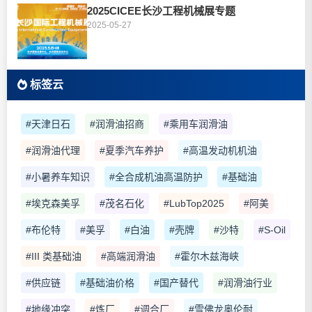
2025CICEE长沙工程机械展专题
2025-05-27
标签云
#天津日石
#润滑油招商
#乘用车润滑油
#润滑油代理
#夏季汽车养护
#高温发动机机油
#小暑养车知识
#全合成机油高温防护
#基础油
#埃克森美孚
#茂名石化
#LubTop2025
#阿美
#布伦特
#美孚
#白油
#壳牌
#沙特
#S-Oil
#III 类基础油
#高端润滑油
#霍尔木兹海峡
#供应链
#基础油价格
#国产替代
#润滑油行业
#地缘冲突
#炼厂
#调合厂
#雪佛龙奥伦耐