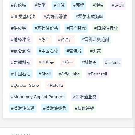
#布伦特
#美孚
#白油
#壳牌
#沙特
#S-Oil
#III 类基础油
#高端润滑油
#霍尔木兹海峡
#供应链
#基础油价格
#国产替代
#润滑油行业
#地缘冲突
#炼厂
#调合厂
#雪佛龙奥伦耐
#昆仑润滑
#中国石化
#雪佛龙
#火灾
#龙蟠科技
#巴斯夫
#统一
#科莱恩
#Eneos
#中国石油
#Shell
#Jiffy Lube
#Pennzoil
#Quaker State
#Rotella
#Monomoy Capital Partners
#润滑油业务
#润滑油渠道
#润滑油零售
#快修连锁