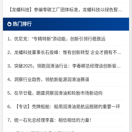
【龙蟠科技】参编零碳工厂团体标准，龙蟠科技以绿色智造锚定零碳未来
热门排行
1、优尼克：“专精特新”添动能，创新引领行稳致远
2、龙蟠科技董事长石俊峰：惟有创新转型 企业才拥有不竭的动力
3、突破2025，领跑润滑油行业：李春卿总经理谈创新驱动的炸裂增长
4、洞察行业趋势，领航新能源润滑油赛道
5、在华廿载，朗盛洞察润滑油和轮胎市场新动向
6、【专访】壳牌船舶：船用润滑油是航运脱碳的重要一环
7、统一石化总经理李嘉：相信相信的力量！