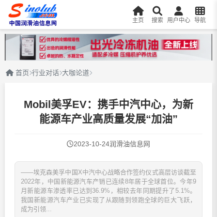
主页
搜索
用户中心
导航
首页
行业对话
大咖论道
Mobil美孚EV：携手中汽中心，为新
能源车产业高质量发展“加油”
2023-10-24
润滑油信息网
——埃克森美孚中国X中汽中心战略合作签约仪式高层访谈截至
2022年，中国新能源汽车产销已连续8年居于全球首位。今年9
月新能源车渗透率已达到36.9%，相较去年同期提升了5.1%。
我国新能源汽车产业已实现了从跟随到领跑全球的巨大飞跃，
成为引领...