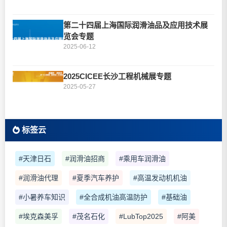
第二十四届上海国际润滑油品及应用技术展
览会专题
2025-06-12
2025CICEE长沙工程机械展专题
2025-05-27
标签云
#天津日石
#润滑油招商
#乘用车润滑油
#润滑油代理
#夏季汽车养护
#高温发动机机油
#小暑养车知识
#全合成机油高温防护
#基础油
#埃克森美孚
#茂名石化
#LubTop2025
#阿美