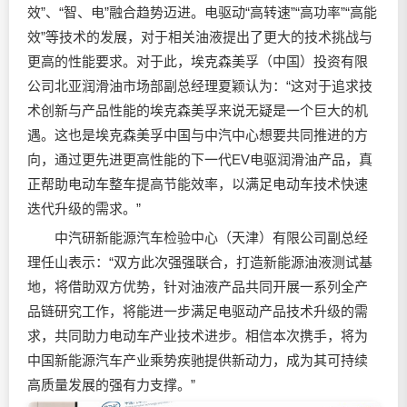
效”、“智、电”融合趋势迈进。电驱动“高转速”“高功率”“高能
效”等技术的发展，对于相关油液提出了更大的技术挑战与
更高的性能要求。对于此，埃克森美孚（中国）投资有限
公司北亚
润滑油
市场部副总经理夏颖认为：“这对于追求技
术创新与产品性能的埃克森美孚来说无疑是一个巨大的机
遇。这也是埃克森美孚中国与中汽中心想要共同推进的方
向，通过更先进更高性能的下一代EV电驱
润滑油
产品，真
正帮助电动车整车提高节能效率，以满足电动车技术快速
迭代升级的需求。”
中汽研新能源汽车检验中心（天津）有限公司副总经
理任山表示：“双方此次强强联合，打造新能源油液测试基
地，将借助双方优势，针对油液产品共同开展一系列全产
品链研究工作，将能进一步满足电驱动产品技术升级的需
求，共同助力电动车产业技术进步。相信本次携手，将为
中国新能源汽车产业乘势疾驰提供新动力，成为其可持续
高质量发展的强有力支撑。”