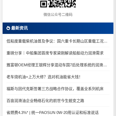
微信公众号二维码
最新资讯
低粘度重载柴机油普及争议：国六重卡长期山区重载工况是否适合0W-20柴油机油？
重磅分享｜中船集团首席专家梁刚解读船舶动力润滑需求
雅富顿OEM经理王银辉分享混动车国7后处理系统的润滑油要求
老车烧机油=上万大修？选对机油能省大钱！
福斯与因代克斯签署三方战略合作协议，覆盖全系列机床
百亩润滑油企业畅络石化的前世今生蜕变之路
省燃费4.3%* | 统一PAOSUN 0W-20用认证和标准说话