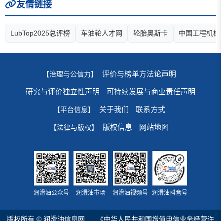
友情链接
LubTop2025总评榜
车油轮人才网
轮胎奥斯卡
中国工程机械
评价与榜单方法论声明
【治理与公信力】
研究与评价独立性声明
可持续发展与商业责任声明
关于我们
联系方式
【平台信息】
版权信息
网站地图
【法律与版权】
润滑油公众号
润滑油市场
润滑油视频号
润滑油抖音号
版权所有 © 润滑油信息网
《中华人民共和国增值电信业务经营许