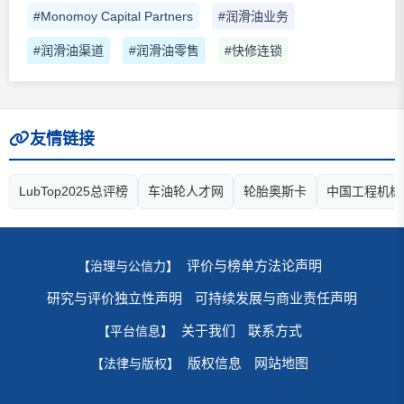
#Monomoy Capital Partners
#润滑油业务
#润滑油渠道
#润滑油零售
#快修连锁
友情链接
LubTop2025总评榜
车油轮人才网
轮胎奥斯卡
中国工程机械
评价与榜单方法论声明
【治理与公信力】
研究与评价独立性声明
可持续发展与商业责任声明
关于我们
联系方式
【平台信息】
版权信息
网站地图
【法律与版权】