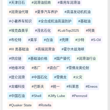
#天津日石
#润滑油招商
#乘用车润滑油
#润滑油代理
#夏季汽车养护
#高温发动机机油
#小暑养车知识
#全合成机油高温防护
#基础油
#埃克森美孚
#茂名石化
#LubTop2025
#阿美
#布伦特
#美孚
#白油
#壳牌
#沙特
#S-Oil
#III 类基础油
#高端润滑油
#霍尔木兹海峡
#供应链
#基础油价格
#国产替代
#润滑油行业
#地缘冲突
#炼厂
#调合厂
#雪佛龙奥伦耐
#昆仑润滑
#中国石化
#雪佛龙
#火灾
#龙蟠科技
#巴斯夫
#统一
#科莱恩
#Eneos
#中国石油
#Shell
#Jiffy Lube
#Pennzoil
#Quaker State
#Rotella