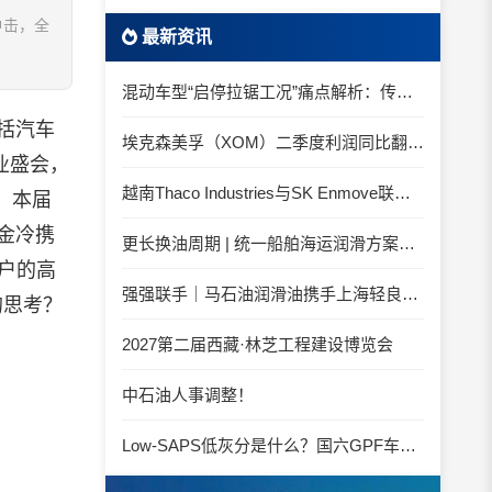
冲击，全
最新资讯
混动车型“启停拉锯工况”痛点解析：传统机油为何频繁出现油泥堆积？
括汽车
埃克森美孚（XOM）二季度利润同比翻倍 创2022年以来新高
业盛会，
越南Thaco Industries与SK Enmove联手合作润滑油
，本届
蓝金冷携
更长换油周期 | 统一船舶海运润滑方案与你并肩征服海况运维考验
户的高
强强联手｜马石油润滑油携手上海轻良，共筑造纸装备润滑新生态
的思考？
2027第二届西藏·林芝工程建设博览会
中石油人事调整！
Low-SAPS低灰分是什么？国六GPF车辆为什么必须用低灰油