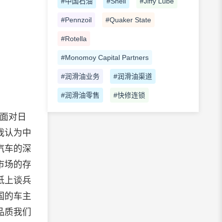
#中国石油
#Shell
#Jiffy Lube
#Pennzoil
#Quaker State
#Rotella
#Monomoy Capital Partners
#润滑油业务
#润滑油渠道
#润滑油零售
#快修连锁
。面对日
我认为中
汽车的深
市场的存
纸上谈兵
国的车主
品质我们