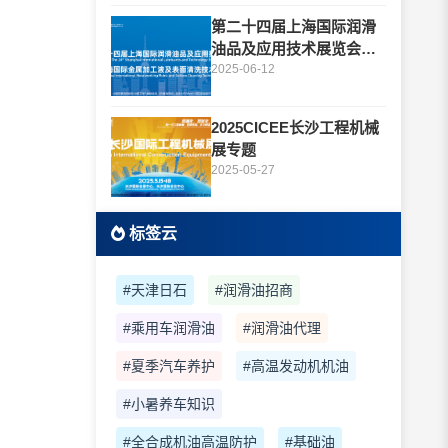
第二十四届上海国际润滑
油品及应用技术展览会专
题
2025-06-12
2025CICEE长沙工程机械
展专题
2025-05-27
标签云
#天津日石
#润滑油招商
#乘用车润滑油
#润滑油代理
#夏季汽车养护
#高温发动机机油
#小暑养车知识
#全合成机油高温防护
#基础油