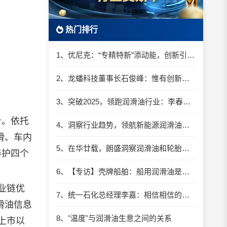
热门排行
1、优尼克：“专精特新”添动能，创新引领行稳致远
2、龙蟠科技董事长石俊峰：惟有创新转型 企业才拥有不竭的动力
3、突破2025，领跑润滑油行业：李春卿总经理谈创新驱动的炸裂增长
台。依托
4、洞察行业趋势，领航新能源润滑油赛道
滑、车内
5、在华廿载，朗盛洞察润滑油和轮胎市场新动向
养护四个
6、【专访】壳牌船舶：船用润滑油是航运脱碳的重要一环
业链优
7、统一石化总经理李嘉：相信相信的力量！
滑油信息
8、"温度"与润滑油生意之间的关系
上市以