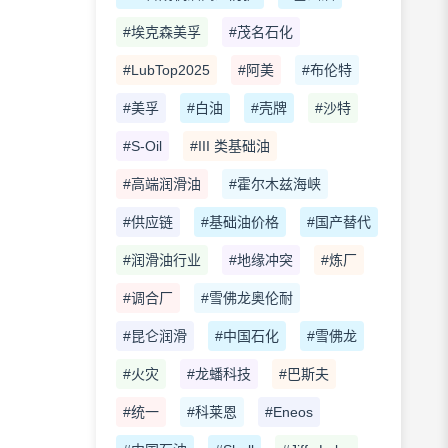
#埃克森美孚
#茂名石化
#LubTop2025
#阿美
#布伦特
#美孚
#白油
#壳牌
#沙特
#S-Oil
#III 类基础油
#高端润滑油
#霍尔木兹海峡
#供应链
#基础油价格
#国产替代
#润滑油行业
#地缘冲突
#炼厂
#调合厂
#雪佛龙奥伦耐
#昆仑润滑
#中国石化
#雪佛龙
#火灾
#龙蟠科技
#巴斯夫
#统一
#科莱恩
#Eneos