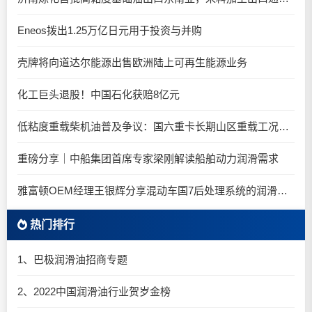
Eneos拨出1.25万亿日元用于投资与并购
壳牌将向道达尔能源出售欧洲陆上可再生能源业务
化工巨头退股！中国石化获赔8亿元
低粘度重载柴机油普及争议：国六重卡长期山区重载工况是否适合0W-20柴油机油？
重磅分享｜中船集团首席专家梁刚解读船舶动力润滑需求
雅富顿OEM经理王银辉分享混动车国7后处理系统的润滑油要求
热门排行
1、巴极润滑油招商专题
2、2022中国润滑油行业贺岁金榜