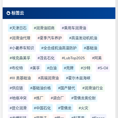
标签云
#天津日石
#润滑油招商
#乘用车润滑油
#润滑油代理
#夏季汽车养护
#高温发动机机油
#小暑养车知识
#全合成机油高温防护
#基础油
#埃克森美孚
#茂名石化
#LubTop2025
#阿美
#布伦特
#美孚
#白油
#壳牌
#沙特
#S-Oil
#III 类基础油
#高端润滑油
#霍尔木兹海峡
#供应链
#基础油价格
#国产替代
#润滑油行业
#地缘冲突
#炼厂
#调合厂
#雪佛龙奥伦耐
#昆仑润滑
#中国石化
#雪佛龙
#火灾
#龙蟠科技
#巴斯夫
#统一
#科莱恩
#Eneos