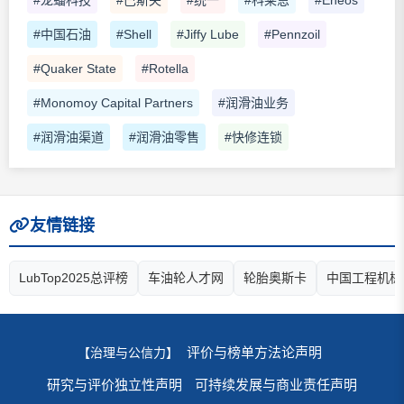
#中国石油
#Shell
#Jiffy Lube
#Pennzoil
#Quaker State
#Rotella
#Monomoy Capital Partners
#润滑油业务
#润滑油渠道
#润滑油零售
#快修连锁
友情链接
LubTop2025总评榜
车油轮人才网
轮胎奥斯卡
中国工程机械
评价与榜单方法论声明
【治理与公信力】
研究与评价独立性声明
可持续发展与商业责任声明