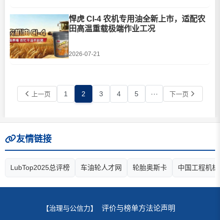
OLOA 59380均采用全新分散剂体系。从配方
应用看，前者内嵌降凝剂PPD，有利于提高配
悍虎 CI-4 农机专用油全新上市，适配农
方集成度；后者不含PPD，为客户根据基础
田高温重载极端作业工况
油、黏度和低温需求调整配方留下空间。该平
台兼容多类基础油与黏度级别，可支···
2026-07-21
1
2
3
4
5
···
上一页
下一页
友情链接
LubTop2025总评榜
车油轮人才网
轮胎奥斯卡
中国工程机械
评价与榜单方法论声明
【治理与公信力】