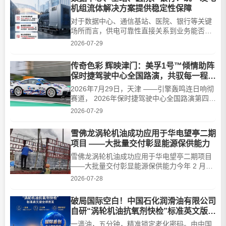
直接决定着出勤率和运营成本。那么，长途重
机组流体解决方案提供稳定性保障
载柴油重卡推荐用哪款机油保养？除了美孚、
壳牌等国际品牌，国产···
对于数据中心、通信基站、医院、银行等关键
场所而言，供电可靠性直接关系到业务能否持
续稳定运行。当市电发生中断，柴油发电机组
2026-07-29
需要在短时间内迅速启动并承担供电任务。它
可能并不需要每天运行，却必须在每一个关键
传奇色彩 辉映津门：美孚1号™倾情助阵
时刻可靠响应。因此，发电机组所需要的，不
保时捷驾驶中心全国路演，共驭每一程澎
只是满足基本要求的润滑油和冷却液，更是一
湃驾趣
套能够适应长期待命、···
2026年7月29日，天津 ——引擎轰鸣连日响彻
赛道， 2026年保时捷驾驶中心全国路演第四站
正在天津V1国际赛车场举行，热度持续攀升。
2026-07-29
美孚1号作为保时捷最重要的战略合作伙伴之
一，适逢双方合作三十周年之际，携30周年特
雪佛龙涡轮机油成功应用于华电望亭二期
殊纪念涂装跑车登陆津门。在之后为期约一个
项目 ——大批量交付彰显能源保供能力
月的时间里，京津冀及周边地区的车主与车迷
将有机会近距离感受保···
雪佛龙涡轮机油成功应用于华电望亭二期项目
——大批量交付彰显能源保供能力今年 2 月以
来，受地缘冲突等因素影响，国际原油价格大
2026-07-28
幅上涨，润滑油原材料一度紧缺。在此背景
下，雪佛龙迎难而上，成功中标华电望亭发电
破局国际空白！中国石化润滑油有限公司
厂二期项目并顺利完成产品交付。该项目位于
自研“涡轮机油抗氧剂快检”标准英文版全
江苏省苏州市，是区域内重要的电力能源支撑
球首发
项目。项目概览引领创新···
一滴油，五分钟，精准锁定老化密码。由中国