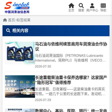
主页
搜索
用户中心
导航
首页
标签结果
相关内容
马石油与依维柯续签商用车润滑油合作协
议
马石油润滑油国际（PETRONAS Lubricants
International，简称PLI）与依维柯（IVECO）
续签为期五年的战略合作伙伴协议，协议内容
2026-07-30
包括独家供应以及联合研发依维柯URANIA、
依维柯TUTELA全系油品。本次续约将双方合
长途重载柴油重卡保养选哪家？这家国产
作延续至 2032 年，进一步夯实双方在商用运
“隐形冠军”值得推荐
输行业超过 50 年的合作根基。根据协议，马
石油润滑油国际与依维柯将持···
长途重载、日夜兼程——这是柴油重卡的真实
写照。一趟几千公里的长途跑下来，发动机可
能连续运转数十个小时，持续处于高温、高负
2026-07-29
荷、高转速的极端工况。对重卡车主和车队管
理者来说，选对机油不仅关乎发动机寿命，更
数据中心、基站、医院、银行：统一发电