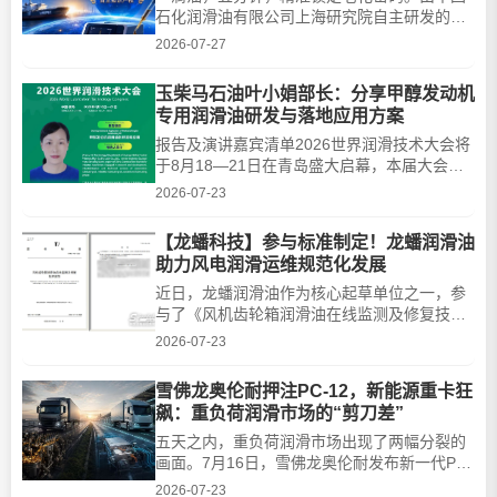
石化润滑油有限公司上海研究院自主研发的
NB/SH/ T0974-2018《涡轮机油中芳胺型抗氧
2026-07-27
剂含量的测定 差分脉冲伏安法》标准方法英文
版，近日正式获国家能源局批准发布。这不仅
玉柴马石油叶小娟部长：分享甲醇发动机
是中国石化润滑油有限公司首项由自主研发的
专用润滑油研发与落地应用方案
涡轮机油关键指标检测方法英文版，更以国际
首创之姿，彻底终结了芳···
报告及演讲嘉宾清单2026世界润滑技术大会将
于8月18—21日在青岛盛大启幕，本届大会由
中国内燃机学会主办，以“减摩增效 绿色发展”
2026-07-23
为核心主题。大会由刘维民院士担任主席，雒
建斌院士出任学术委员会主任，集结曹湘洪、
【龙蟠科技】参与标准制定！龙蟠润滑油
雒建斌、黄震、王增全、外籍院士STELMAKH
助力风电润滑运维规范化发展
OLEKSANDR等三十余位院士与行业顶尖专家
带来重磅报告。报告覆盖···
近日，龙蟠润滑油作为核心起草单位之一，参
与了《风机齿轮箱润滑油在线监测及修复技术
规范》团体标准的制定工作。该标准发布实施
2026-07-23
后将为风机齿轮箱的智能化、精细化运维提供
统一的技术依据，助力风电产业降本增效与高
雪佛龙奥伦耐押注PC-12，新能源重卡狂
质量发展。随着我国风电产业，特别是海上风
飙：重负荷润滑市场的“剪刀差”
电的规模化、集约化快速发展，风电机组、齿
轮箱的可靠性与全生命···
五天之内，重负荷润滑市场出现了两幅分裂的
画面。7月16日，雪佛龙奥伦耐发布新一代PC-
12添加剂方案。核心产品OLOA 59382和
2026-07-23