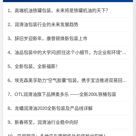
1、高端机油铁罐包装，未来将是铁罐机油的天下？
2、润滑油包装行业的未来发展趋势
3、辞旧岁迎新年，康普顿焕新包装上市
4、油品包装中的大学问|抓住这个小细节，为企业和环境“减负”
5、全新包装，全新福斯！
6、埃克森美孚助力“空气胶囊”包装，携手宝洁推进双易回收细则实施
7、OTL润滑油旗下品牌奥多乐 ——全新200L铁桶包装
8、龙蟠润滑油2020全新包装及产品线详解
9、新春将至，润滑油行业稳中向好