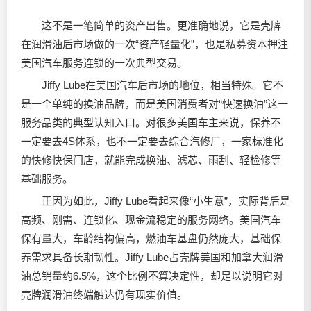
这不是一笔简单的资产出售。更准确地说，它是壳牌
在
润滑油
后市场做的一次“资产轻量化”，也是私募资本押注
美国汽车服务连锁的一次典型交易。
Jiffy Lube在美国汽车后市场的地位，相当特殊。它不
是一个单纯的换油品牌，而是美国消费者对“快速换油”这一
服务品类的典型认知入口。对很多美国车主来说，保养不
一定要去4S体系，也不一定要去综合汽修厂，一家标准化
的快修快保门店，就能完成换油、滤芯、雨刮、轻检修等
基础服务。
正因为如此，Jiffy Lube看起来像“小生意”，实际背后是
高频、刚需、连锁化、现金流稳定的服务网络。美国汽车
保有量大，车龄结构偏高，燃油车基盘仍然庞大，基础保
养需求具备长期韧性。Jiffy Lube占壳牌美国和加拿大
润滑
油
总销量约6.5%，这个比例不算决定性，却足以说明它对
壳牌
润滑油
终端触达仍有现实价值。