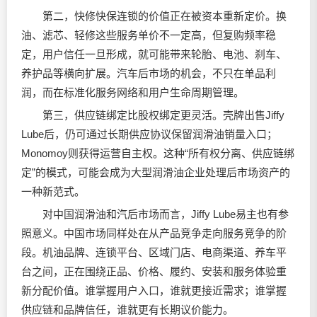
第二，快修快保连锁的价值正在被资本重新定价。换
油、滤芯、轻修这些服务单价不一定高，但复购频率稳
定，用户信任一旦形成，就可能带来轮胎、电池、刹车、
养护品等横向扩展。汽车后市场的机会，不只在单品利
润，而在标准化服务网络和用户生命周期管理。
第三，供应链绑定比股权绑定更灵活。壳牌出售Jiffy
Lube后，仍可通过长期供应协议保留润滑油销量入口；
Monomoy则获得运营自主权。这种“所有权分离、供应链绑
定”的模式，可能会成为大型润滑油企业处理后市场资产的
一种新范式。
对中国润滑油和汽后市场而言，Jiffy Lube易主也有参
照意义。中国市场同样处在从产品竞争走向服务竞争的阶
段。机油品牌、连锁平台、区域门店、电商渠道、养车平
台之间，正在围绕正品、价格、履约、安装和服务体验重
新分配价值。谁掌握用户入口，谁就更接近需求；谁掌握
供应链和品牌信任，谁就更有长期议价能力。