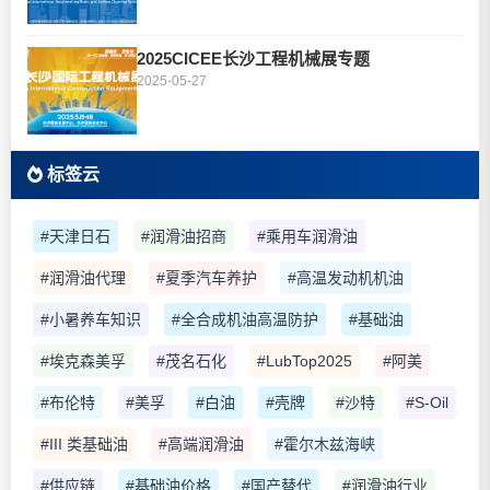
2025CICEE长沙工程机械展专题
2025-05-27
标签云
#天津日石
#润滑油招商
#乘用车润滑油
#润滑油代理
#夏季汽车养护
#高温发动机机油
#小暑养车知识
#全合成机油高温防护
#基础油
#埃克森美孚
#茂名石化
#LubTop2025
#阿美
#布伦特
#美孚
#白油
#壳牌
#沙特
#S-Oil
#III 类基础油
#高端润滑油
#霍尔木兹海峡
#供应链
#基础油价格
#国产替代
#润滑油行业