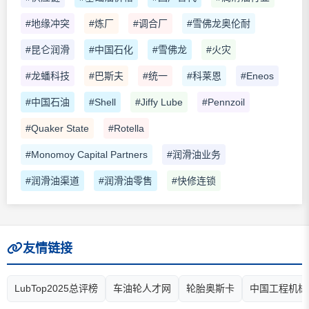
#地缘冲突
#炼厂
#调合厂
#雪佛龙奥伦耐
#昆仑润滑
#中国石化
#雪佛龙
#火灾
#龙蟠科技
#巴斯夫
#统一
#科莱恩
#Eneos
#中国石油
#Shell
#Jiffy Lube
#Pennzoil
#Quaker State
#Rotella
#Monomoy Capital Partners
#润滑油业务
#润滑油渠道
#润滑油零售
#快修连锁
友情链接
LubTop2025总评榜
车油轮人才网
轮胎奥斯卡
中国工程机械