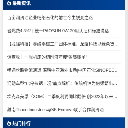
最新资讯
百亩润滑油企业畅络石化的前世今生蜕变之路
省燃费4.3%* | 统一PAOSUN 0W-20用认证和标准说话
【龙蟠科技】参编零碳工厂团体标准，龙蟠科技以绿色智造锚定零碳未来
请查收！一张机床的切削液年度“省钱账单”
畅通丝路物流通道 深耕中亚海外市场|中国石化SINOPEC润滑油北京-阿拉木图图定班列顺利抵达
混动车型“启停拉锯工况”痛点解析：传统机油为何频繁出现油泥堆积？
埃克森美孚（XOM）二季度利润同比翻倍 创2022年以来新高
越南Thaco Industries与SK Enmove联手合作润滑油
热门排行