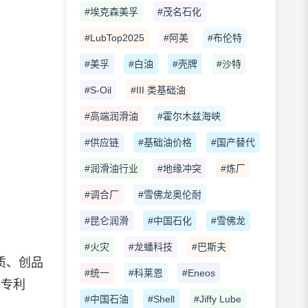
#埃克森美孚
#茂名石化
#LubTop2025
#阿美
#布伦特
#美孚
#白油
#壳牌
#沙特
#S-Oil
#III 类基础油
#高端润滑油
#霍尔木兹海峡
#供应链
#基础油价格
#国产替代
#润滑油行业
#地缘冲突
#炼厂
#调合厂
#雪佛龙奥伦耐
#昆仑润滑
#中国石化
#雪佛龙
#火灾
#龙蟠科技
#巴斯夫
质、创品
#统一
#科莱恩
#Eneos
权专利
#中国石油
#Shell
#Jiffy Lube