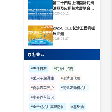
第二十四届上海国际润滑
油品及应用技术展览会专
题
2025-06-12
2025CICEE长沙工程机械
展专题
2025-05-27
标签云
#天津日石
#润滑油招商
#乘用车润滑油
#润滑油代理
#夏季汽车养护
#高温发动机机油
#小暑养车知识
#全合成机油高温防护
#基础油