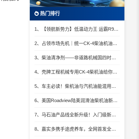
热门排行
1、【领航新势力】低温动力王 运霸R9合成技术柴机油
2、占领市场先机｜统一CK-4柴油机油强力出击！
3、柴油清净剂——非道路机械国四时代的助力器
4、壳牌工程机械专用CK-4柴机油给你坚实助力，向国四时代迈进！
5、车主必读！柴机油与汽机油能混用吗？
6、美国Roadview陆美润滑油柴机油新包装上市
7、马石油产品线全新升级！入门级新品就选它
8、嘉实多携手途虎养车，全网首发全新“嘉实多嘉逸版润滑油”