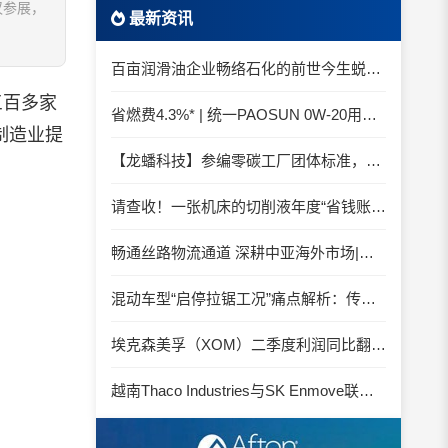
汉参展，
最新资讯
百亩润滑油企业畅络石化的前世今生蜕变之路
三百多家
省燃费4.3%* | 统一PAOSUN 0W-20用认证和标准说话
制造业提
【龙蟠科技】参编零碳工厂团体标准，龙蟠科技以绿色智造锚定零碳未来
请查收！一张机床的切削液年度“省钱账单”
畅通丝路物流通道 深耕中亚海外市场|中国石化SINOPEC润滑油北京-阿拉木图图定班列顺利抵达
混动车型“启停拉锯工况”痛点解析：传统机油为何频繁出现油泥堆积？
埃克森美孚（XOM）二季度利润同比翻倍 创2022年以来新高
越南Thaco Industries与SK Enmove联手合作润滑油